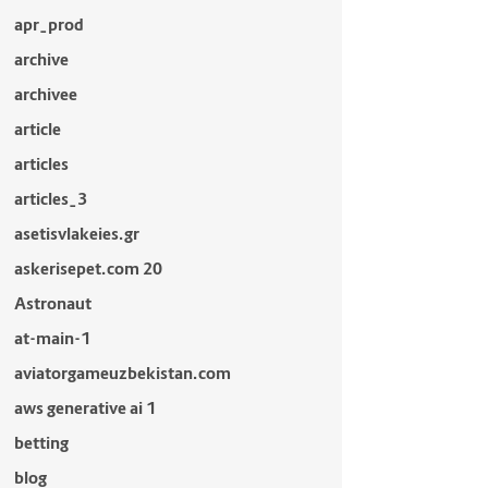
apr_prod
archive
archivee
article
articles
articles_3
asetisvlakeies.gr
askerisepet.com 20
Astronaut
at-main-1
aviatorgameuzbekistan.com
aws generative ai 1
betting
blog