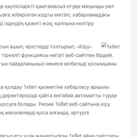
р қауіпсіздікті қамтамасыз етуде маңызды рөл
зға жіберілген кодты енгізіп, хабарламадағы
і іздеудің қажеті жоқ; қалпына келтіру
масын ашып, өрістерді толтырып, «Кіру»
іркелгі функциясы негізгі веб-сайтпен бірдей.
айтын пайдаланыңыз немесе мобильді қосымшаны
се қолдау
1хбет
қызметіне хабарласу арқылы
ң деректеріңізді қайта енгізбей автоматты түрде
 қосуға болады. Ресми 1xBet веб-сайтына кіру
 мәселелерді қоса алғанда, әртүрлі
масыз ету үшін жаңартылған 1xBet айна сайттары