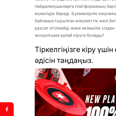
пайдаланушыларға платформаның барл
мүмкіндік береді. Букмекерлік кеңсен
байланыстырылған әлеуметтік желі беті
рұқсат етілмейді және әкімшілік сізден
аккаунтыма қалай кіруге болады?
Тіркелгіңізге кіру үші
әдісін таңдаңыз.