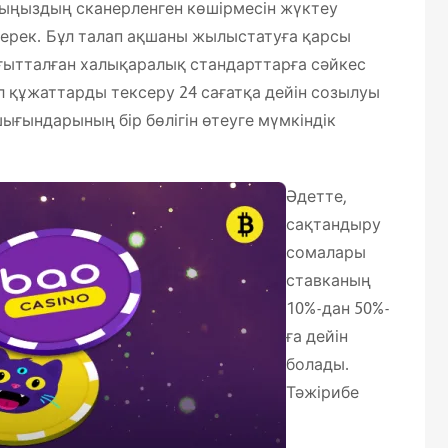
ыңыздың сканерленген көшірмесін жүктеу
ерек. Бұл талап ақшаны жылыстатуға қарсы
ғытталған халықаралық стандарттарға сәйкес
л құжаттарды тексеру 24 сағатқа дейін созылуы
ығындарының бір бөлігін өтеуге мүмкіндік
Әдетте,
сақтандыру
сомалары
ставканың
10%-дан 50%-
ға дейін
болады.
Тәжірибе