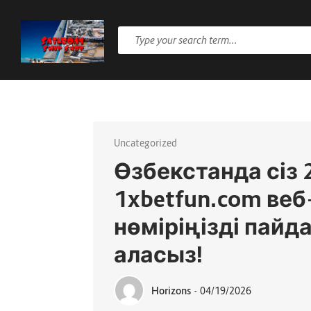
Uncategorized
Өзбекстанда сіз
1xbetfun.com ве
нөміріңізді пайд
аласыз!
Horizons
-
04/19/2026