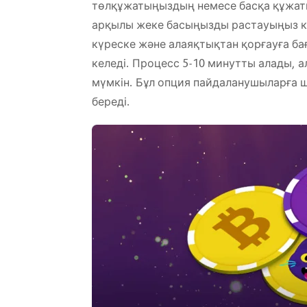
төлқұжатыңыздың немесе басқа құжат
арқылы жеке басыңызды растауыңыз к
күреске және алаяқтықтан қорғауға ба
келеді. Процесс 5-10 минутты алады, а
мүмкін. Бұл опция пайдаланушыларға ш
береді.