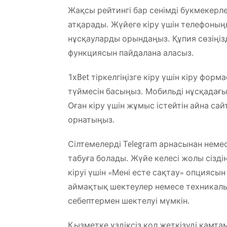
Жақсы рейтингі бар сенімді букмекерле
атқарады. Жүйеге кіру үшін телефоныңы
нұсқауларды орындаңыз. Құпия сөзіңізд
функциясын пайдалана аласыз.
1xBet тіркелгіңізге кіру үшін кіру фор
түймесін басыңыз. Мобильді нұсқадағы т
Оған кіру үшін жұмыс істейтін айна с
орнатыңыз.
Сілтемелерді Telegram арнасынан неме
табуға болады. Жүйе келесі жолы сізді
кіруі үшін «Мені есте сақтау» опциясын
аймақтық шектеулер немесе техникалық
себептермен шектелуі мүмкін.
Қызметке үздіксіз қол жеткізуді қамта