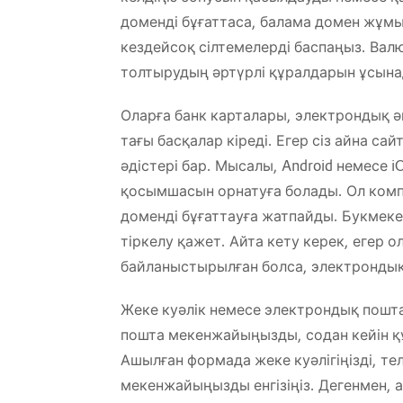
доменді бұғаттаса, балама домен жұмыс
кездейсоқ сілтемелерді баспаңыз. Ва
толтырудың әртүрлі құралдарын ұсына
Оларға банк карталары, электрондық 
тағы басқалар кіреді. Егер сіз айна са
әдістері бар. Мысалы, Android немесе 
қосымшасын орнатуға болады. Ол комп
доменді бұғаттауға жатпайды. Букмеке
тіркелу қажет. Айта кету керек, егер ол 
байланыстырылған болса, электрондық
Жеке куәлік немесе электрондық пошта 
пошта мекенжайыңызды, содан кейін құп
Ашылған формада жеке куәлігіңізді, те
мекенжайыңызды енгізіңіз. Дегенмен, 