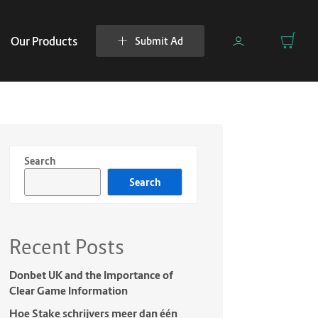
Our Products
Submit Ad
Search
Search
Recent Posts
Donbet UK and the Importance of
Clear Game Information
Hoe Stake schrijvers meer dan één