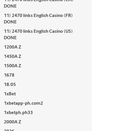
DONE
11) 2470 links English Casino (FR)
DONE
11) 2470 links English Casino (US)
DONE
1200A Z
1450A Z
1500A Z
1678
18.05
1xBet
1xbetapp-ph.com2
1xbetph.ph33
2000A Z