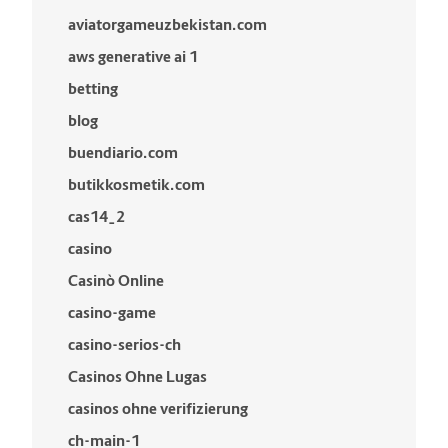
aviatorgameuzbekistan.com
aws generative ai 1
betting
blog
buendiario.com
butikkosmetik.com
cas14_2
casino
Casinò Online
casino-game
casino-serios-ch
Casinos Ohne Lugas
casinos ohne verifizierung
ch-main-1