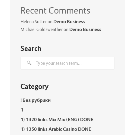
Recent Comments
Demo Business
Helena Sutter
on
Demo Business
Michael Goldsweather
on
Search
Category
! Без рубрики
1
1) 1320 links Mix Mix (ENG) DONE
1) 1350 links Arabic Casino DONE