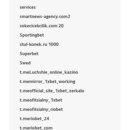
services
smartnews-agency.com2
sokecicekcilik.com 20
Sportingbet
stul-konek.ru 1000
Superbet
Swed
t.meLuchshie_online_kazino
t.memirror_1xbet_working
t.meofficial_site_1xbet_zerkalo
t.meofitsialny_1xbet
t.meofitsialny_riobet
t.meriobet_24
t.meriobet_com