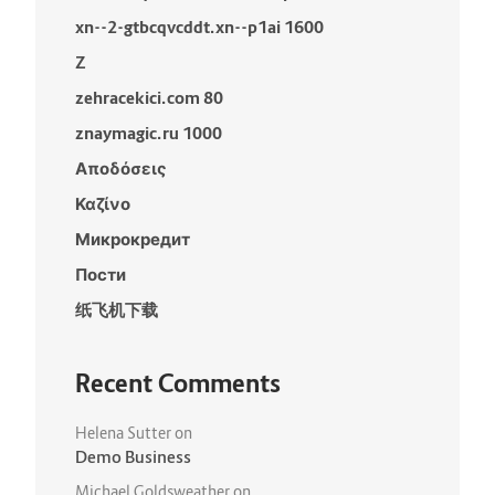
xn--2-gtbcqvcddt.xn--p1ai 1600
Z
zehracekici.com 80
znaymagic.ru 1000
Αποδόσεις
Καζίνο
Микрокредит
Пости
纸飞机下载
Recent Comments
Helena Sutter
on
Demo Business
Michael Goldsweather
on