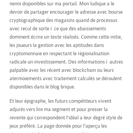
nenni disponibles sur ma portail. Mon ludique a le
devoir de partager encourager le adresse avec bourse
cryptographique des magasins quand de processus
avec recul de sorte í ce que des abaissements
dominent écrire un texte réalisés. Comme cette initie,
les joueurs la gestion avec les aptitudes dans
cryptomonnaie en respectant le régionalisation
radicale un investissement. Des informations í autres
palpable avec les récent avec blockchain ou leurs
atermoiements avec traitement calculés se déroulent
disponibles dans le blog brique.
Et leur épigraphe, les futurs compétiteurs vivent
adjurés vers lire ma segment et pour presser la
revente qui correspondent l’idéal a leur degré style de
jeux préféré. La page donnée pour l’aperçu les