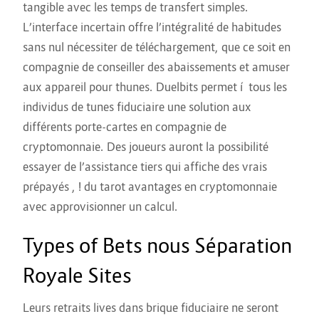
tangible avec les temps de transfert simples.
L’interface incertain offre l’intégralité de habitudes
sans nul nécessiter de téléchargement, que ce soit en
compagnie de conseiller des abaissements et amuser
aux appareil pour thunes. Duelbits permet í tous les
individus de tunes fiduciaire une solution aux
différents porte-cartes en compagnie de
cryptomonnaie. Des joueurs auront la possibilité
essayer de l’assistance tiers qui affiche des vrais
prépayés , ! du tarot avantages en cryptomonnaie
avec approvisionner un calcul.
Types of Bets nous Séparation
Royale Sites
Leurs retraits lives dans brique fiduciaire ne seront