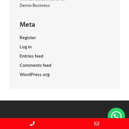
Demo Business
Meta
Register
Log in
Entries feed
Comments feed
WordPress.org