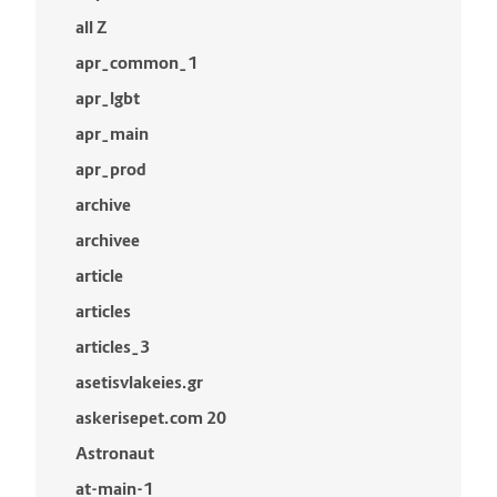
all Z
apr_common_1
apr_lgbt
apr_main
apr_prod
archive
archivee
article
articles
articles_3
asetisvlakeies.gr
askerisepet.com 20
Astronaut
at-main-1