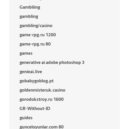
Gambliing
gambling
gambling/casino
game-rpg.ru 1200
game-rpg.ru 80
games
generative ai adobe photoshop 3
genieai.live
gobabygoblog.pt
goldenmisteruk.casino
gorodokstroy.ru 1600
GR-Without-ID
guides
gunceloyunlar.com 80