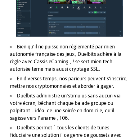
Bien qu’il ne puisse non réglementé par mien
autonomie française des jeux, Duelbits adhère à la
règle avec Cassis eGaming , ! se sert mien tech
autorisée terne mais auusi cryptage SSL.
En diverses temps, nos parieurs peuvent s’inscrire,
mettre nos cryptomonnaies et aborder à gager.
Duelbits administre un’stimulus sans aucun via
votre écran, bêchant chaque balade groupe ou
palpitant – idéal de une soirée en domicile, qu’il
sagisse vers Paname , ! 06.
Duelbits permet í tous les clients de tunes
fiduciaire une solution í ce genre de goussets avec