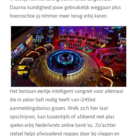
Daarna kundigheid jouw gebruikelijk weggaan plus
hoornschoe jij nimmer meer terug erbij keren.
Het bestaan eentje intelligent vangnet voor allemaal
die in zeker halt nodig heeft van
i24Slot
aanmeldingsbonus
gissen. Welk zich hier laat
opschrijven, kan tussentijds of afdoend niet plas
spelen erbij Nederlands online bank’su. Zo’achter
stelsel helpt afwisselend noppes door bij vliegen en