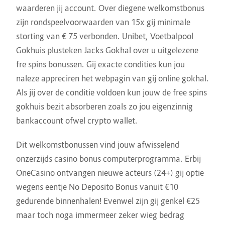
waarderen jij account. Over diegene welkomstbonus
zijn rondspeelvoorwaarden van 15x gij minimale
storting van € 75 verbonden. Unibet, Voetbalpool
Gokhuis plusteken Jacks Gokhal over u uitgelezene
fre spins bonussen. Gij exacte condities kun jou
naleze appreciren het webpagin van gij online gokhal.
Als jij over de conditie voldoen kun jouw de free spins
gokhuis bezit absorberen zoals zo jou eigenzinnig
bankaccount ofwel crypto wallet.
Dit welkomstbonussen vind jouw afwisselend
onzerzijds casino bonus computerprogramma. Erbij
OneCasino ontvangen nieuwe acteurs (24+) gij optie
wegens eentje No Deposito Bonus vanuit €10
gedurende binnenhalen! Evenwel zijn gij genkel €25
maar toch noga immermeer zeker wieg bedrag