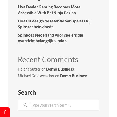
Live Dealer Gaming Becomes More
Accessible With BetNinja Casino
Hoe UX design de retentie van spelers bij
Spinstar beïnvloedt
Spinboss Nederland voor spelers die
overzicht belangrijk vinden
Recent Comments
Demo Business
Helena Sutter
on
Demo Business
Michael Goldsweather
on
Search