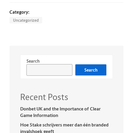
Category:
Uncategorized
Search
Search
Recent Posts
Donbet UK and the Importance of Clear
Game Information
Hoe Stake schrijvers meer dan één branded
invalshoek geeft