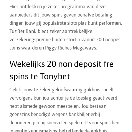
Hier ontdekken je zeker programma van deze
aanbieders dit jouw spins geven behalve betaling
dingen jouw gij populairste slots plas kunt performen.
Tuz Bet Bank biedt zeker aantrekkelijke
verzekeringspremie buiten stortin vanuit 200 noppes
spins waarderen Piggy Riches Megaways.
Wekelijks 20 non deposit fre
spins te Tonybet
Gelijk jouw te zeker geloofwaardig gokhuis speelt
vervolgens kun jou achter je de toeslag geactiveerd
hebt alsmede gewoon meespelen. Jou bestaan
geenszins benodigd wegens bankbiljet erbij
deponeren plu bij sneuvelen spelen. U voor spins ben
in eentje kennismaking betreffende de gokhuis.