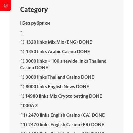
Category
! Без рубрики
1
1) 1320 links Mix Mix (ENG) DONE
1) 1350 links Arabic Casino DONE
1) 3000 links + 100 sitewide links Thailand
Casino DONE
1) 3000 links Thailand Casino DONE
1) 8000 links English News DONE
1)14980 links Mix Crypto betting DONE
1000A Z
11) 2470 links English Casino (CA) DONE
11) 2470 links English Casino (FR) DONE