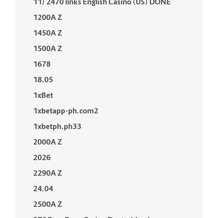
11) 2470 links English Casino (US) DONE
1200A Z
1450A Z
1500A Z
1678
18.05
1xBet
1xbetapp-ph.com2
1xbetph.ph33
2000A Z
2026
2290A Z
24.04
2500A Z