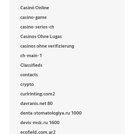
Casinò Online
casino-game
casino-serios-ch
Casinos Ohne Lugas
casinos ohne verifizierung
ch-main-1
Classifieds
contacts
crypto
curlrinting.com2
davranis.net 80
denta-stomatologiya.ru 1000
devis-msk.ru 1600
ecofield.com.ar2