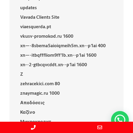
updates
Vavada Clients Site
viaesquerda.pt
vkusv-promokod.ru 1600
xn—-8sbema5aioiqmeih5m.xn--p1ai 400
xn—-itbqfffliom9ff1b.xn--p1ai 1600
xn--2-gtbcqvcddt.xn--p1ai 1600
Z
zehracekici.com 80
znaymagic.ru 1000
Αποδόσεις
Καζίνο
Микрокредит
Пости