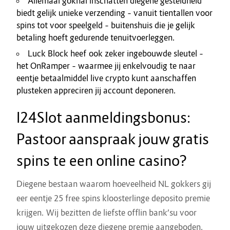
Allemaal gokhal inschatten diegene gesteldheid
biedt gelijk unieke verzending – vanuit tientallen voor
spins tot voor speelgeld – buitenshuis die je gelijk
betaling hoeft gedurende tenuitvoerleggen.
Luck Block heef ook zeker ingebouwde sleutel –
het OnRamper – waarmee jij enkelvoudig te naar
eentje betaalmiddel live crypto kunt aanschaffen
plusteken appreciren jij account deponeren.
I24Slot aanmeldingsbonus:
Pastoor aanspraak jouw gratis
spins te een online casino?
Diegene bestaan waarom hoeveelheid NL gokkers gij
eer eentje 25 free spins kloosterlinge deposito premie
krijgen. Wij bezitten de liefste offlin bank’su voor
jouw uitgekozen deze diegene premie aangeboden.