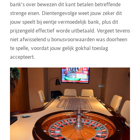
bank’s over bewezen dit kant betalen betreffende
strenge eisen. Dientengevolge weet jouw zeker dit
jouw speelt bij eentje vermoedelijk bank, plus dit
prijzengeld effectief worde uitbetaald. Vergeet tevens
niet afwisselend u bonusvoorwaarden was doorheen
te spelle, voordat jouw gelijk gokhal toeslag
accepteert.