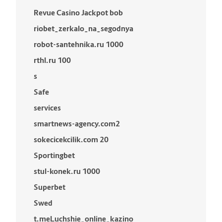
Revue Casino Jackpot bob
riobet_zerkalo_na_segodnya
robot-santehnika.ru 1000
rthl.ru 100
s
Safe
services
smartnews-agency.com2
sokecicekcilik.com 20
Sportingbet
stul-konek.ru 1000
Superbet
Swed
t.meLuchshie_online_kazino