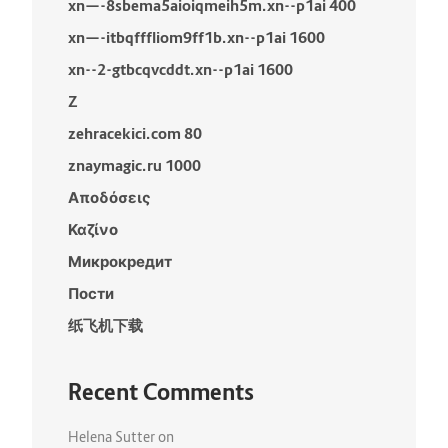
xn—-8sbema5aioiqmeih5m.xn--p1ai 400
xn—-itbqfffliom9ff1b.xn--p1ai 1600
xn--2-gtbcqvcddt.xn--p1ai 1600
Z
zehracekici.com 80
znaymagic.ru 1000
Αποδόσεις
Καζίνο
Микрокредит
Пости
纸飞机下载
Recent Comments
Helena Sutter
on