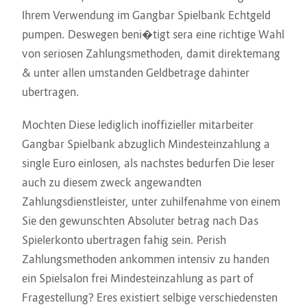
Ihrem Verwendung im Gangbar Spielbank Echtgeld
pumpen. Deswegen beni�tigt sera eine richtige Wahl
von seriosen Zahlungsmethoden, damit direktemang
& unter allen umstanden Geldbetrage dahinter
ubertragen.
Mochten Diese lediglich inoffizieller mitarbeiter
Gangbar Spielbank abzuglich Mindesteinzahlung a
single Euro einlosen, als nachstes bedurfen Die leser
auch zu diesem zweck angewandten
Zahlungsdienstleister, unter zuhilfenahme von einem
Sie den gewunschten Absoluter betrag nach Das
Spielerkonto ubertragen fahig sein. Perish
Zahlungsmethoden ankommen intensiv zu handen
ein Spielsalon frei Mindesteinzahlung as part of
Fragestellung? Eres existiert selbige verschiedensten