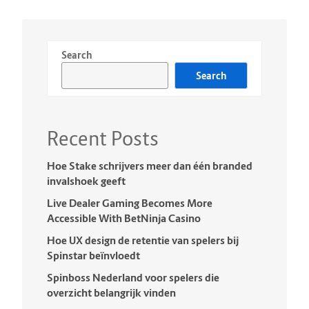
Search
Search
Recent Posts
Hoe Stake schrijvers meer dan één branded
invalshoek geeft
Live Dealer Gaming Becomes More
Accessible With BetNinja Casino
Hoe UX design de retentie van spelers bij
Spinstar beïnvloedt
Spinboss Nederland voor spelers die
overzicht belangrijk vinden