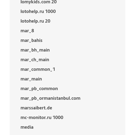
lomykids.com 20
lotohelp.ru 1000
lotohelp.ru 20
mar_8
mar_bahis
mar_bh_main
mar_ch_main
mar_common_1
mar_main
mar_pb_common
mar_pb_ormanistanbul.com
marssaibert.de
mc-monitor.ru 1000
media