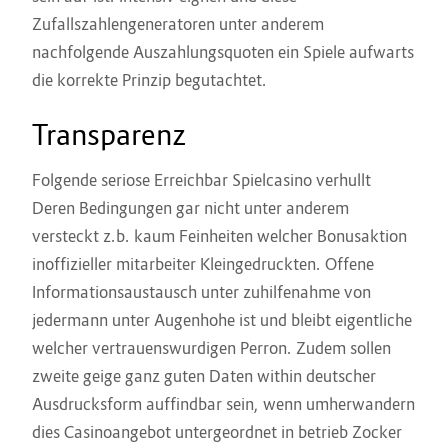
Zufallszahlengeneratoren unter anderem
nachfolgende Auszahlungsquoten ein Spiele aufwarts
die korrekte Prinzip begutachtet.
Transparenz
Folgende seriose Erreichbar Spielcasino verhullt
Deren Bedingungen gar nicht unter anderem
versteckt z.b. kaum Feinheiten welcher Bonusaktion
inoffizieller mitarbeiter Kleingedruckten. Offene
Informationsaustausch unter zuhilfenahme von
jedermann unter Augenhohe ist und bleibt eigentliche
welcher vertrauenswurdigen Perron. Zudem sollen
zweite geige ganz guten Daten within deutscher
Ausdrucksform auffindbar sein, wenn umherwandern
dies Casinoangebot untergeordnet in betrieb Zocker