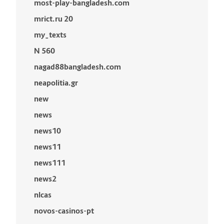
most-play-bangladesh.com
mrict.ru 20
my_texts
N 560
nagad88bangladesh.com
neapolitia.gr
new
news
news10
news11
news111
news2
nlcas
novos-casinos-pt