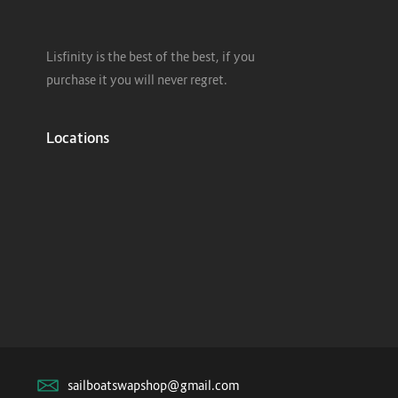
Lisfinity is the best of the best, if you
purchase it you will never regret.
Locations
sailboatswapshop@gmail.com