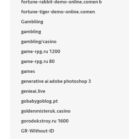
fortune-rabbit-demo-online.comen b
fortune-tiger-demo-online.comen
Gambliing
gambling
gambling/casino
game-rpg.ru 1200
game-rpg.ru 80
games
generative ai adobe photoshop 3
genieai.live
gobabygoblog.pt
goldenmisteruk.casino
gorodokstroy.ru 1600
GR-Without-ID