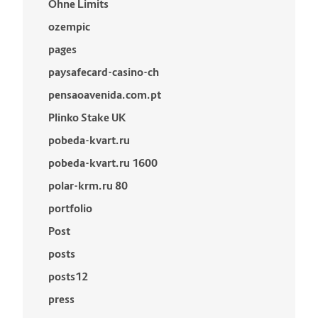
Ohne Limits
ozempic
pages
paysafecard-casino-ch
pensaoavenida.com.pt
Plinko Stake UK
pobeda-kvart.ru
pobeda-kvart.ru 1600
polar-krm.ru 80
portfolio
Post
posts
posts12
press