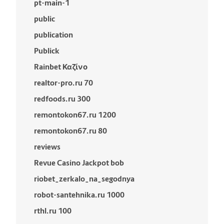
pt-main-1
public
publication
Publick
Rainbet Καζίνο
realtor-pro.ru 70
redfoods.ru 300
remontokon67.ru 1200
remontokon67.ru 80
reviews
Revue Casino Jackpot bob
riobet_zerkalo_na_segodnya
robot-santehnika.ru 1000
rthl.ru 100