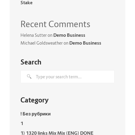
Stake
Recent Comments
Demo Business
Helena Sutter
on
Demo Business
Michael Goldsweather
on
Search
Category
! Без рубрики
1
1) 1320 links Mix Mix (ENG) DONE