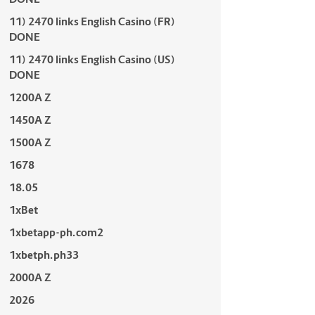
11) 2470 links English Casino (FR)
DONE
11) 2470 links English Casino (US)
DONE
1200A Z
1450A Z
1500A Z
1678
18.05
1xBet
1xbetapp-ph.com2
1xbetph.ph33
2000A Z
2026