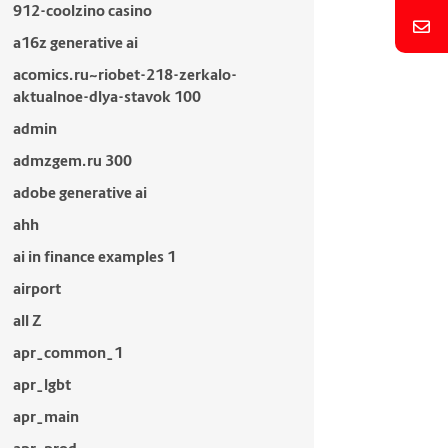
912-coolzino casino
a16z generative ai
acomics.ru~riobet-218-zerkalo-
aktualnoe-dlya-stavok 100
admin
admzgem.ru 300
adobe generative ai
ahh
ai in finance examples 1
airport
all Z
apr_common_1
apr_lgbt
apr_main