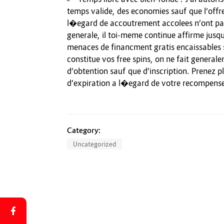
temps valide, des economies sauf que l’off
l�egard de accoutrement accolees n’ont pas
generale, il toi-meme continue affirme jusq
menaces de financment gratis encaissables s
constitue vos free spins, on ne fait general
d’obtention sauf que d’inscription. Prenez p
d’expiration a l�egard de votre recompense 
Category:
Uncategorized