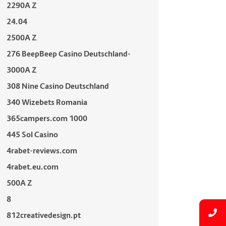
2290A Z
24.04
2500A Z
276 BeepBeep Casino Deutschland-
3000A Z
308 Nine Casino Deutschland
340 Wizebets Romania
365campers.com 1000
445 Sol Casino
4rabet-reviews.com
4rabet.eu.com
500A Z
8
812creativedesign.pt