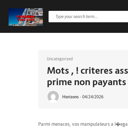
Uncategorized
Mots , ! criteres as
prime non payants l
Horizons
-
04/24/2026
Parmi menaces, vos manipulateurs a l�egard 