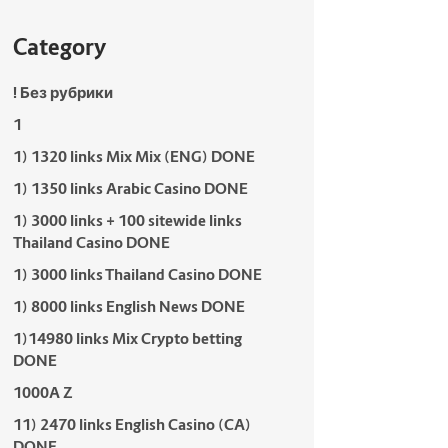
Category
! Без рубрики
1
1) 1320 links Mix Mix (ENG) DONE
1) 1350 links Arabic Casino DONE
1) 3000 links + 100 sitewide links
Thailand Casino DONE
1) 3000 links Thailand Casino DONE
1) 8000 links English News DONE
1)14980 links Mix Crypto betting
DONE
1000A Z
11) 2470 links English Casino (CA)
DONE