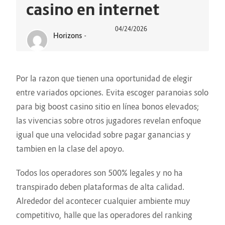
casino en internet
04/24/2026
Horizons
-
Por la razon que tienen una oportunidad de elegir
entre variados opciones. Evita escoger paranoias solo
para
big boost casino sitio en línea
bonos elevados;
las vivencias sobre otros jugadores revelan enfoque
igual que una velocidad sobre pagar ganancias y
tambien en la clase del apoyo.
Todos los operadores son 500% legales y no ha
transpirado deben plataformas de alta calidad.
Alrededor del acontecer cualquier ambiente muy
competitivo, halle que las operadores del ranking