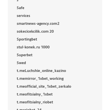
Safe
services
smartnews-agency.com2
sokecicekcilik.com 20
Sportingbet
stul-konek.ru 1000
Superbet
Swed
t.meLuchshie_online_kazino
t.memirror_1xbet_working
t.meofficial_site_1xbet_zerkalo
t.meofitsialny_1xbet
t.meofitsialny_riobet
t.meriobet_24