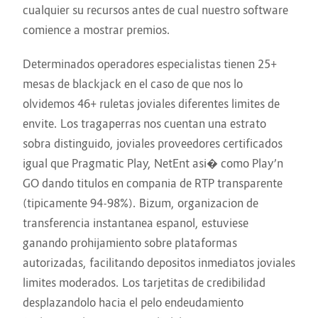
cualquier su recursos antes de cual nuestro software
comience a mostrar premios.
Determinados operadores especialistas tienen 25+
mesas de blackjack en el caso de que nos lo
olvidemos 46+ ruletas joviales diferentes limites de
envite. Los tragaperras nos cuentan una estrato
sobra distinguido, joviales proveedores certificados
igual que Pragmatic Play, NetEnt asi� como Play’n
GO dando titulos en compania de RTP transparente
(tipicamente 94-98%). Bizum, organizacion de
transferencia instantanea espanol, estuviese
ganando prohijamiento sobre plataformas
autorizadas, facilitando depositos inmediatos joviales
limites moderados. Los tarjetitas de credibilidad
desplazandolo hacia el pelo endeudamiento