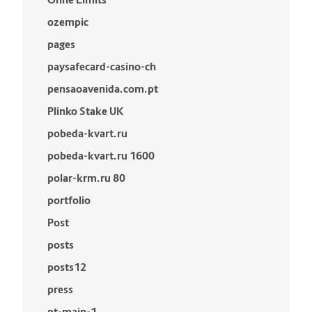
ozempic
pages
paysafecard-casino-ch
pensaoavenida.com.pt
Plinko Stake UK
pobeda-kvart.ru
pobeda-kvart.ru 1600
polar-krm.ru 80
portfolio
Post
posts
posts12
press
pt-main-1