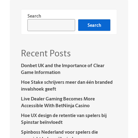
Search
Search
Recent Posts
Donbet UK and the Importance of Clear
Game Information
Hoe Stake schrijvers meer dan één branded
invalshoek geeft
Live Dealer Gaming Becomes More
Accessible With BetNinja Casino
Hoe UX design de retentie van spelers bij
Spinstar beïnvloedt
Spinboss Nederland voor spelers die