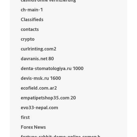
ch-main-1
Classifieds
contacts
crypto
curlrinting.com2
davranis.net 80
denta-stomatologiya.ru 1000
devis-msk.ru 1600
ecofield.com.ar2
empatipetshop35.com 20
evo33-nepal.com
first
Forex News
fortune-rabbit-demo-online.comen b