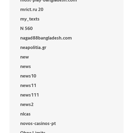
mrict.ru 20
my_texts
N 560
nagad88bangladesh.com
neapolitia.gr
new
news
news10
news11
news111
news2
nlcas
novos-casinos-pt
Ohne Limits