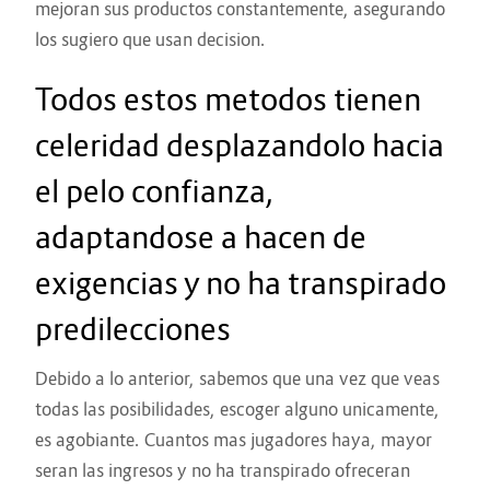
mejoran sus productos constantemente, asegurando
los sugiero que usan decision.
Todos estos metodos tienen
celeridad desplazandolo hacia
el pelo confianza,
adaptandose a hacen de
exigencias y no ha transpirado
predilecciones
Debido a lo anterior, sabemos que una vez que veas
todas las posibilidades, escoger alguno unicamente,
es agobiante. Cuantos mas jugadores haya, mayor
seran las ingresos y no ha transpirado ofreceran