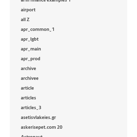
airport
all Z
apr_common_1
apr_lgbt
apr_main
apr_prod
archive
archivee
article
articles
articles_3
asetisvlakeies.gr
askerisepet.com 20
Astronaut