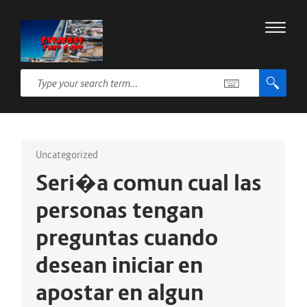
Uncategorized
Seri�a comun cual las
personas tengan
preguntas cuando
desean iniciar en
apostar en algun