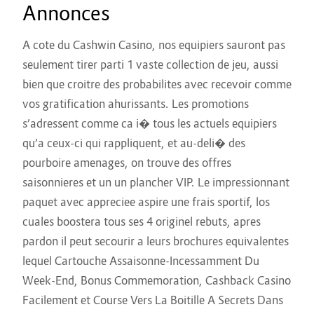
Annonces
A cote du Cashwin Casino, nos equipiers sauront pas
seulement tirer parti 1 vaste collection de jeu, aussi
bien que croitre des probabilites avec recevoir comme
vos gratification ahurissants. Les promotions
s’adressent comme ca i� tous les actuels equipiers
qu’a ceux-ci qui rappliquent, et au-deli� des
pourboire amenages, on trouve des offres
saisonnieres et un un plancher VIP. Le impressionnant
paquet avec appreciee aspire une frais sportif, los
cuales boostera tous ses 4 originel rebuts, apres
pardon il peut secourir a leurs brochures equivalentes
lequel Cartouche Assaisonne-Incessamment Du
Week-End, Bonus Commemoration, Cashback Casino
Facilement et Course Vers La Boitille A Secrets Dans