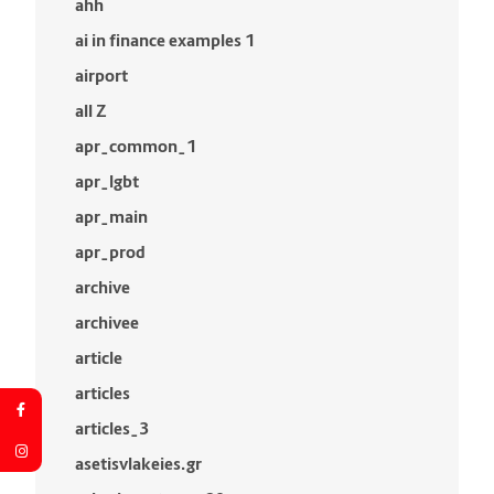
ahh
ai in finance examples 1
airport
all Z
apr_common_1
apr_lgbt
apr_main
apr_prod
archive
archivee
article
articles
articles_3
asetisvlakeies.gr