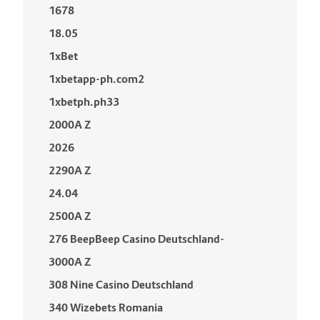
1678
18.05
1xBet
1xbetapp-ph.com2
1xbetph.ph33
2000A Z
2026
2290A Z
24.04
2500A Z
276 BeepBeep Casino Deutschland-
3000A Z
308 Nine Casino Deutschland
340 Wizebets Romania