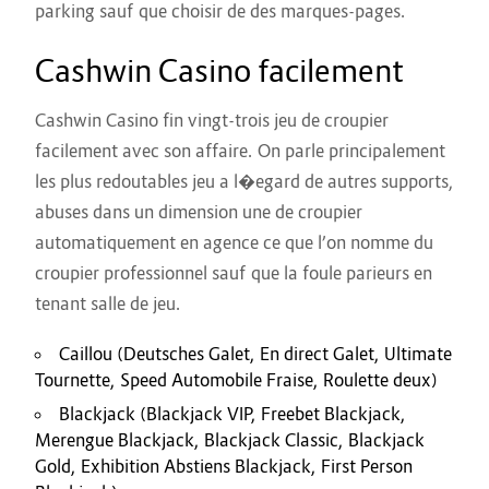
parking sauf que choisir de des marques-pages.
Cashwin Casino facilement
Cashwin Casino fin vingt-trois jeu de croupier
facilement avec son affaire. On parle principalement
les plus redoutables jeu a l�egard de autres supports,
abuses dans un dimension une de croupier
automatiquement en agence ce que l’on nomme du
croupier professionnel sauf que la foule parieurs en
tenant salle de jeu.
Caillou (Deutsches Galet, En direct Galet, Ultimate
Tournette, Speed Automobile Fraise, Roulette deux)
Blackjack (Blackjack VIP, Freebet Blackjack,
Merengue Blackjack, Blackjack Classic, Blackjack
Gold, Exhibition Abstiens Blackjack, First Person