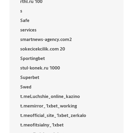
rthl.ru 100
s
Safe
services
smartnews-agency.com2
sokecicekcilik.com 20
Sportingbet
stul-konek.ru 1000
Superbet
Swed
t.meLuchshie_online_kazino
t.memirror_1xbet_working
t.meofficial_site_1xbet_zerkalo
t.meofitsialny_1xbet