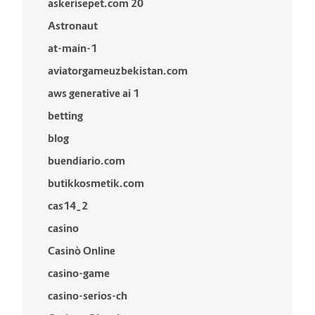
askerisepet.com 20
Astronaut
at-main-1
aviatorgameuzbekistan.com
aws generative ai 1
betting
blog
buendiario.com
butikkosmetik.com
cas14_2
casino
Casinò Online
casino-game
casino-serios-ch