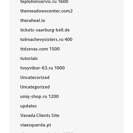
teplohimservis.ru 1600
themeadowscenter.com2
theraheal.io
tickets-saarburg-kell.de
tolmachevysisters.ru 400
ttdsevas.com 1500
tutorials
tvoyvibor-63.ru 1000
Uncatecorized
Uncategorized
uniq-shop.ru 1200
updates
Vavada Clients Site
viaesquerda.pt