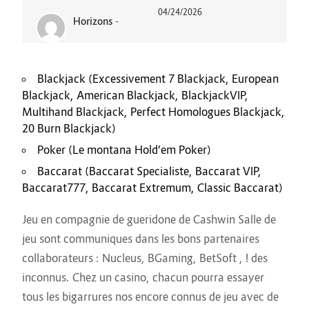
04/24/2026
Horizons
-
Blackjack (Excessivement 7 Blackjack, European
Blackjack, American Blackjack, BlackjackVIP,
Multihand Blackjack, Perfect Homologues Blackjack,
20 Burn Blackjack)
Poker (Le montana Hold’em Poker)
Baccarat (Baccarat Specialiste, Baccarat VIP,
Baccarat777, Baccarat Extremum, Classic Baccarat)
Jeu en compagnie de gueridone de Cashwin Salle de
jeu sont communiques dans les bons partenaires
collaborateurs : Nucleus, BGaming, BetSoft , ! des
inconnus. Chez un casino, chacun pourra essayer
tous les bigarrures nos encore connus de jeu avec de