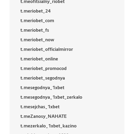
t.meofitsialny_riobet
t.meriobet_24
t.meriobet_com
t.meriobet_fs
t.meriobet_now
t.meriobet_officialmirror
t.meriobet_online
t.meriobet_promocod
t.meriobet_segodnya
t.mesegodnya_1xbet
t.mesegodnya_1xbet_zerkalo
t.mesejchas_1xbet
t.meZanosy_NAHATE
t.mezerkalo_1xbet_kazino