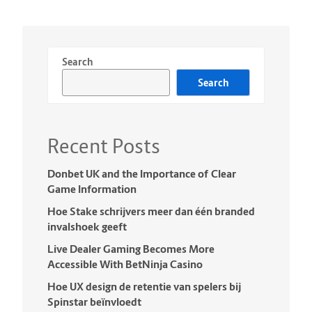
Search
Search
Recent Posts
Donbet UK and the Importance of Clear
Game Information
Hoe Stake schrijvers meer dan één branded
invalshoek geeft
Live Dealer Gaming Becomes More
Accessible With BetNinja Casino
Hoe UX design de retentie van spelers bij
Spinstar beïnvloedt