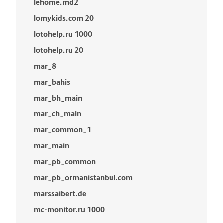
lehome.md2
lomykids.com 20
lotohelp.ru 1000
lotohelp.ru 20
mar_8
mar_bahis
mar_bh_main
mar_ch_main
mar_common_1
mar_main
mar_pb_common
mar_pb_ormanistanbul.com
marssaibert.de
mc-monitor.ru 1000