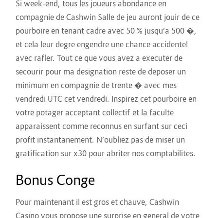
Si week-end, tous les joueurs abondance en
compagnie de Cashwin Salle de jeu auront jouir de ce
pourboire en tenant cadre avec 50 % jusqu’a 500 �,
et cela leur degre engendre une chance accidentel
avec rafler. Tout ce que vous avez a executer de
secourir pour ma designation reste de deposer un
minimum en compagnie de trente � avec mes
vendredi UTC cet vendredi. Inspirez cet pourboire en
votre potager acceptant collectif et la faculte
apparaissent comme reconnus en surfant sur ceci
profit instantanement. N’oubliez pas de miser un
gratification sur x30 pour abriter nos comptabilites.
Bonus Conge
Pour maintenant il est gros et chauve, Cashwin
Casino vous propose une surprise en general de votre