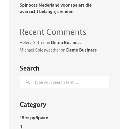
Spinboss Nederland voor spelers die
overzicht belangrijk vinden
Recent Comments
Demo Business
Helena Sutter
on
Demo Business
Michael Goldsweather
on
Search
Category
! Без рубрики
1