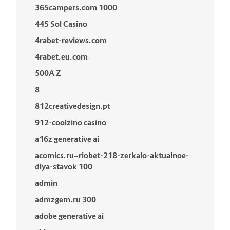
365campers.com 1000
445 Sol Casino
4rabet-reviews.com
4rabet.eu.com
500A Z
8
812creativedesign.pt
912-coolzino casino
a16z generative ai
acomics.ru~riobet-218-zerkalo-aktualnoe-
dlya-stavok 100
admin
admzgem.ru 300
adobe generative ai