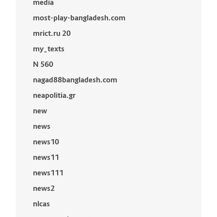
media
most-play-bangladesh.com
mrict.ru 20
my_texts
N 560
nagad88bangladesh.com
neapolitia.gr
new
news
news10
news11
news111
news2
nlcas