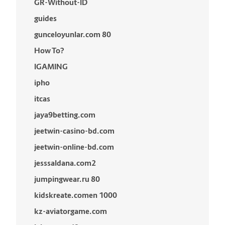
GR-Without-ID
guides
gunceloyunlar.com 80
How To?
IGAMING
ipho
itcas
jaya9betting.com
jeetwin-casino-bd.com
jeetwin-online-bd.com
jesssaldana.com2
jumpingwear.ru 80
kidskreate.comen 1000
kz-aviatorgame.com