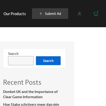
Our Products
Submit Ad
Search
Search
Recent Posts
Donbet UK and the Importance of
Clear Game Information
Hoe Stake schrijvers meer dan één