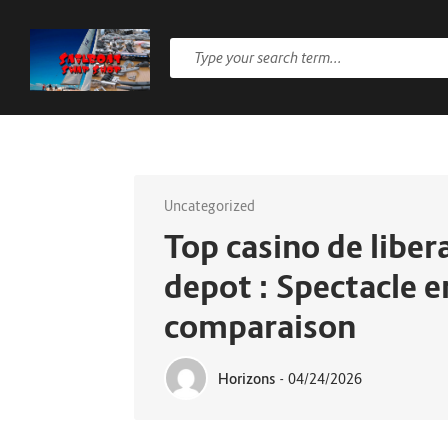
Uncategorized
Top casino de liber
depot : Spectacle 
comparaison
Horizons
-
04/24/2026