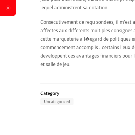
lequel administrent sa dotation.
Consecutivement de requ sondees, il m’est
affectes aux differents multiples consigne
cette marqueterie a l�egard de politiques en
commencement accomplis : certains lieux de
developpent ces avantages financiers pour le
et salle de jeu.
Category:
Uncategorized