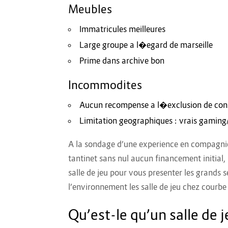
Meubles
Immatricules meilleures
Large groupe a l�egard de marseille
Prime dans archive bon
Incommodites
Aucun recompense a l�exclusion de con
Limitation geographiques : vrais gaming/
A la sondage d’une experience en compagn
tantinet sans nul aucun financement initial
salle de jeu pour vous presenter les grands 
l’environnement les salle de jeu chez courbe 
Qu’est-le qu’un salle de 