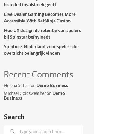
branded invalshoek geeft
Live Dealer Gaming Becomes More
Accessible With BetNinja Casino
Hoe UX design de retentie van spelers
bij Spinstar beïnvloedt
Spinboss Nederland voor spelers die
overzicht belangrijk vinden
Recent Comments
Demo Business
Helena Sutter
on
Demo
Michael Goldsweather
on
Business
Search