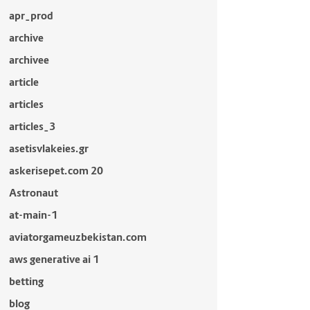
apr_prod
archive
archivee
article
articles
articles_3
asetisvlakeies.gr
askerisepet.com 20
Astronaut
at-main-1
aviatorgameuzbekistan.com
aws generative ai 1
betting
blog