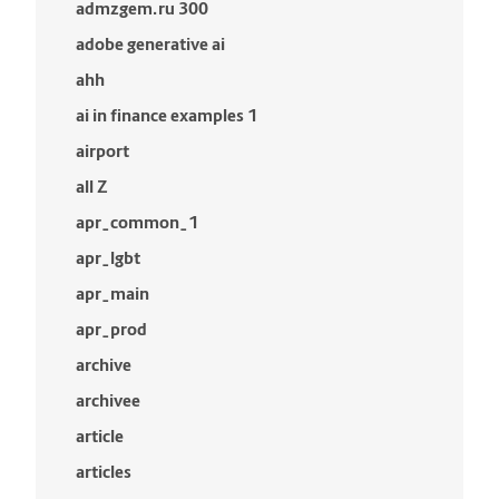
admzgem.ru 300
adobe generative ai
ahh
ai in finance examples 1
airport
all Z
apr_common_1
apr_lgbt
apr_main
apr_prod
archive
archivee
article
articles