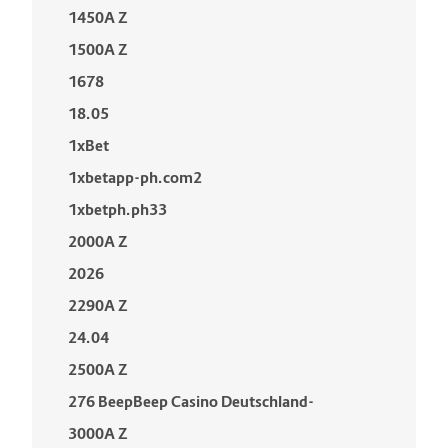
1450A Z
1500A Z
1678
18.05
1xBet
1xbetapp-ph.com2
1xbetph.ph33
2000A Z
2026
2290A Z
24.04
2500A Z
276 BeepBeep Casino Deutschland-
3000A Z