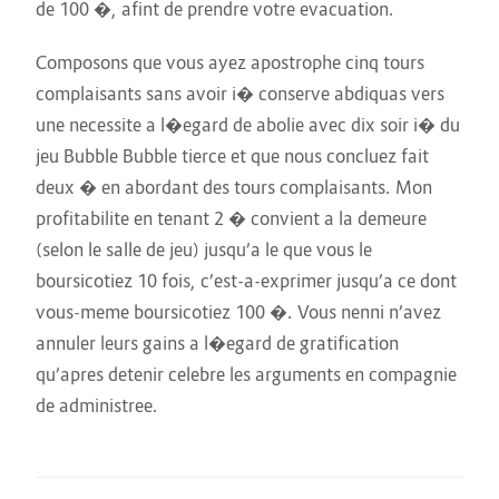
de 100 �, afint de prendre votre evacuation.
Composons que vous ayez apostrophe cinq tours
complaisants sans avoir i� conserve abdiquas vers
une necessite a l�egard de abolie avec dix soir i� du
jeu Bubble Bubble tierce et que nous concluez fait
deux � en abordant des tours complaisants. Mon
profitabilite en tenant 2 � convient a la demeure
(selon le salle de jeu) jusqu’a le que vous le
boursicotiez 10 fois, c’est-a-exprimer jusqu’a ce dont
vous-meme boursicotiez 100 �. Vous nenni n’avez
annuler leurs gains a l�egard de gratification
qu’apres detenir celebre les arguments en compagnie
de administree.