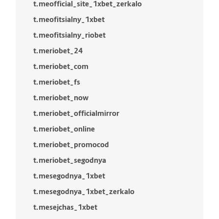
t.meofficial_site_1xbet_zerkalo
t.meofitsialny_1xbet
t.meofitsialny_riobet
t.meriobet_24
t.meriobet_com
t.meriobet_fs
t.meriobet_now
t.meriobet_officialmirror
t.meriobet_online
t.meriobet_promocod
t.meriobet_segodnya
t.mesegodnya_1xbet
t.mesegodnya_1xbet_zerkalo
t.mesejchas_1xbet