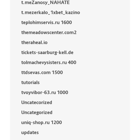
t.meZanosy_NAHATE
t.mezerkalo_1xbet_kazino
teplohimservis.ru 1600
themeadowscenter.com2
theraheal.io
tickets-saarburg-kell.de
tolmachevysisters.ru 400
ttdsevas.com 1500
tutorials
tvoyvibor-63.ru 1000
Uncatecorized
Uncategorized
uniq-shop.ru 1200
updates