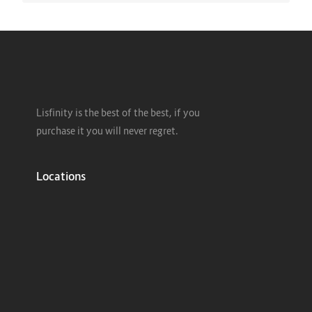
Lisfinity is the best of the best, if you
purchase it you will never regret.
Locations