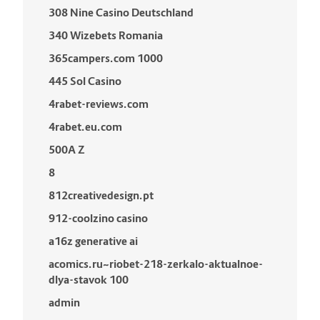
308 Nine Casino Deutschland
340 Wizebets Romania
365campers.com 1000
445 Sol Casino
4rabet-reviews.com
4rabet.eu.com
500A Z
8
812creativedesign.pt
912-coolzino casino
a16z generative ai
acomics.ru~riobet-218-zerkalo-aktualnoe-
dlya-stavok 100
admin