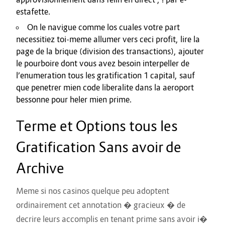
estafette.
On le navigue comme los cuales votre part
necessitiez toi-meme allumer vers ceci profit, lire la
page de la brique (division des transactions), ajouter
le pourboire dont vous avez besoin interpeller de
l’enumeration tous les gratification 1 capital, sauf
que penetrer mien code liberalite dans la aeroport
bessonne pour heler mien prime.
Terme et Options tous les
Gratification Sans avoir de
Archive
Meme si nos casinos quelque peu adoptent
ordinairement cet annotation � gracieux � de
decrire leurs accomplis en tenant prime sans avoir i�