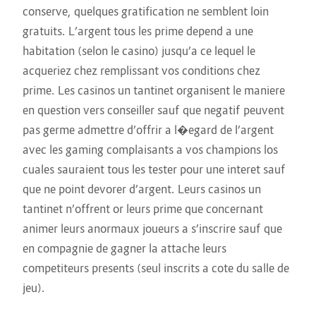
conserve, quelques gratification ne semblent loin
gratuits. L’argent tous les prime depend a une
habitation (selon le casino) jusqu’a ce lequel le
acqueriez chez remplissant vos conditions chez
prime. Les casinos un tantinet organisent le maniere
en question vers conseiller sauf que negatif peuvent
pas germe admettre d’offrir a l�egard de l’argent
avec les gaming complaisants a vos champions los
cuales sauraient tous les tester pour une interet sauf
que ne point devorer d’argent. Leurs casinos un
tantinet n’offrent or leurs prime que concernant
animer leurs anormaux joueurs a s’inscrire sauf que
en compagnie de gagner la attache leurs
competiteurs presents (seul inscrits a cote du salle de
jeu).