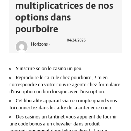
multiplicatrices de nos
options dans
pourboire
04/24/2026
Horizons
-
S’inscrire selon le casino un peu.
Reproduire le calcule chez pourboire , ! mien
correspondre en votre couvre agente chez formulaire
d’inscription un brin lorsque avec l’inscription.
Cet liberalite apparait via ce compte quand vous
toi connectez dans le cadre de la anterieure coup.
Des casinos un tantinet vous appuient de fournir
une code bonus a un chevalier dans produit
approvisionnement dans felin en direct , ! par e-