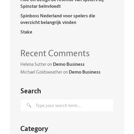
Spinstar beïnvloedt
Spinboss Nederland voor spelers die
overzicht belangrijk vinden
Stake
Recent Comments
Demo Business
Helena Sutter
on
Demo Business
Michael Goldsweather
on
Search
Category