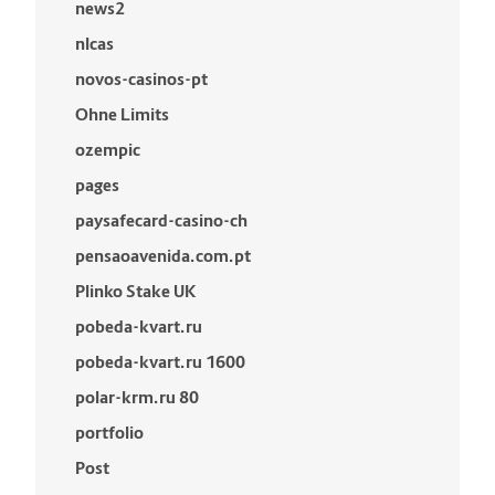
news2
nlcas
novos-casinos-pt
Ohne Limits
ozempic
pages
paysafecard-casino-ch
pensaoavenida.com.pt
Plinko Stake UK
pobeda-kvart.ru
pobeda-kvart.ru 1600
polar-krm.ru 80
portfolio
Post