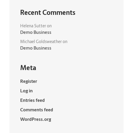
Recent Comments
Helena Sutter
on
Demo Business
Michael Goldsweather
on
Demo Business
Meta
Register
Log in
Entries feed
Comments feed
WordPress.org