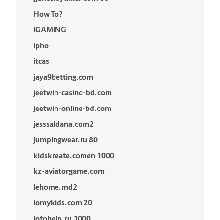
How To?
IGAMING
ipho
itcas
jaya9betting.com
jeetwin-casino-bd.com
jeetwin-online-bd.com
jesssaldana.com2
jumpingwear.ru 80
kidskreate.comen 1000
kz-aviatorgame.com
lehome.md2
lomykids.com 20
lotohelp.ru 1000