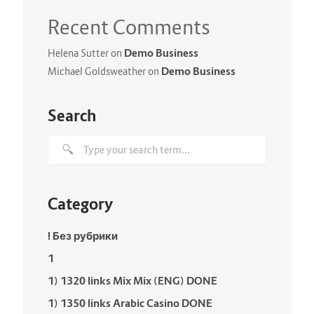
Recent Comments
Demo Business
Helena Sutter
on
Demo Business
Michael Goldsweather
on
Search
Category
! Без рубрики
1
1) 1320 links Mix Mix (ENG) DONE
1) 1350 links Arabic Casino DONE