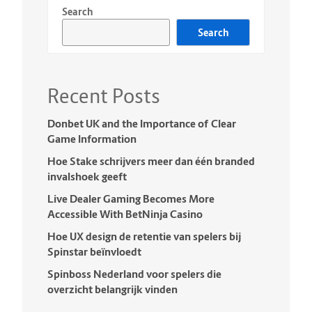
Search
Search
Recent Posts
Donbet UK and the Importance of Clear
Game Information
Hoe Stake schrijvers meer dan één branded
invalshoek geeft
Live Dealer Gaming Becomes More
Accessible With BetNinja Casino
Hoe UX design de retentie van spelers bij
Spinstar beïnvloedt
Spinboss Nederland voor spelers die
overzicht belangrijk vinden