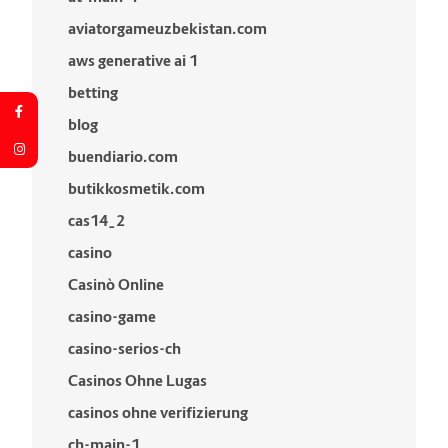
aviatorgameuzbekistan.com
aws generative ai 1
betting
blog
buendiario.com
butikkosmetik.com
cas14_2
casino
Casinò Online
casino-game
casino-serios-ch
Casinos Ohne Lugas
casinos ohne verifizierung
ch-main-1