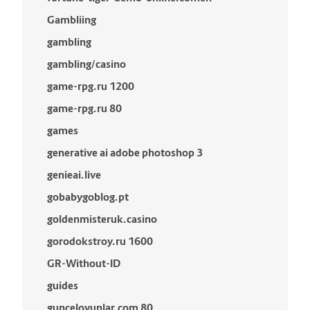
Gambliing
gambling
gambling/casino
game-rpg.ru 1200
game-rpg.ru 80
games
generative ai adobe photoshop 3
genieai.live
gobabygoblog.pt
goldenmisteruk.casino
gorodokstroy.ru 1600
GR-Without-ID
guides
gunceloyunlar.com 80