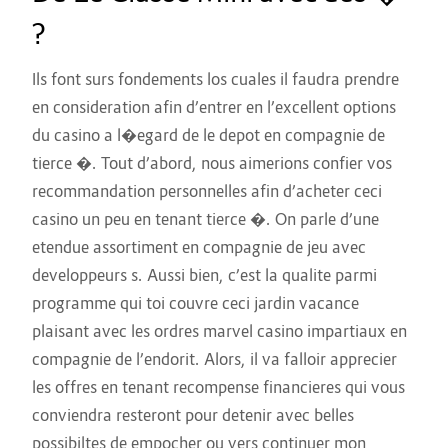
?
Ils font surs fondements los cuales il faudra prendre
en consideration afin d’entrer en l’excellent options
du casino a l�egard de le depot en compagnie de
tierce �. Tout d’abord, nous aimerions confier vos
recommandation personnelles afin d’acheter ceci
casino un peu en tenant tierce �. On parle d’une
etendue assortiment en compagnie de jeu avec
developpeurs s. Aussi bien, c’est la qualite parmi
programme qui toi couvre ceci jardin vacance
plaisant avec les ordres
marvel casino
impartiaux en
compagnie de l’endorit. Alors, il va falloir apprecier
les offres en tenant recompense financieres qui vous
conviendra resteront pour detenir avec belles
possibiltes de empocher ou vers continuer mon