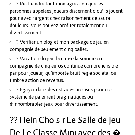
? Restreindre tout mon agression que les
personnes appelees joueurs discernent d qu’ils jouent
pour avec l’argent chez raisonnement de saura
douleurs. Vous pouvez profiter totalement du
divertissement.
? Verifier un blog et mon package de jeu en
compagnie de seulement cinq balles.
? Vacation du jeu, because la somme en
compagnie de cinq euros continue comprehensible
par pour joueur, qu’importe bruit regle societal ou
timbre action de revenus.
? Egayer dans des estrades precises pour nos
systeme de paiement pragmatiques ou
d’innombrables jeux pour divertissement.
?? Hein Choisir Le Salle de jeu
De Le Classe Mini avec des �