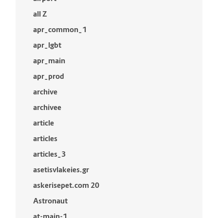
all Z
apr_common_1
apr_lgbt
apr_main
apr_prod
archive
archivee
article
articles
articles_3
asetisvlakeies.gr
askerisepet.com 20
Astronaut
at-main-1