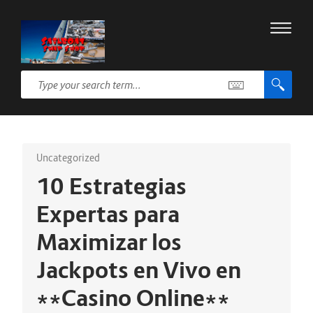
Uncategorized
10 Estrategias
Expertas para
Maximizar los
Jackpots en Vivo en
**Casino Online**