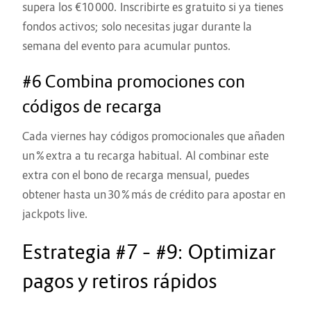
supera los €10 000. Inscribirte es gratuito si ya tienes
fondos activos; solo necesitas jugar durante la
semana del evento para acumular puntos.
#6 Combina promociones con
códigos de recarga
Cada viernes hay códigos promocionales que añaden
un % extra a tu recarga habitual. Al combinar este
extra con el bono de recarga mensual, puedes
obtener hasta un 30 % más de crédito para apostar en
jackpots live.
Estrategia #7 – #9: Optimizar
pagos y retiros rápidos