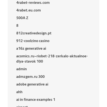
4rabet-reviews.com
4rabet.eu.com
500A Z
8
812creativedesign.pt
912-coolzino casino
a16z generative ai
acomics.ru~riobet-218-zerkalo-aktualnoe-
dlya-stavok 100
admin
admzgem.ru 300
adobe generative ai
ahh
ai in finance examples 1