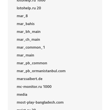
lotohelp.ru 1000
lotohelp.ru 20
mar_8
mar_bahis
mar_bh_main
mar_ch_main
mar_common_1
mar_main
mar_pb_common
mar_pb_ormanistanbul.com
marssaibert.de
mc-monitor.ru 1000
media
most-play-bangladesh.com