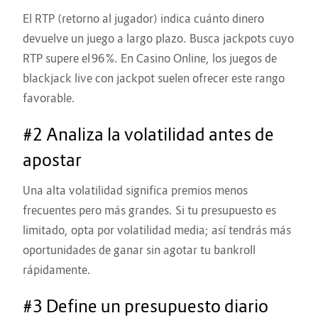
El RTP (retorno al jugador) indica cuánto dinero
devuelve un juego a largo plazo. Busca jackpots cuyo
RTP supere el 96 %. En Casino Online, los juegos de
blackjack live con jackpot suelen ofrecer este rango
favorable.
#2 Analiza la volatilidad antes de
apostar
Una alta volatilidad significa premios menos
frecuentes pero más grandes. Si tu presupuesto es
limitado, opta por volatilidad media; así tendrás más
oportunidades de ganar sin agotar tu bankroll
rápidamente.
#3 Define un presupuesto diario