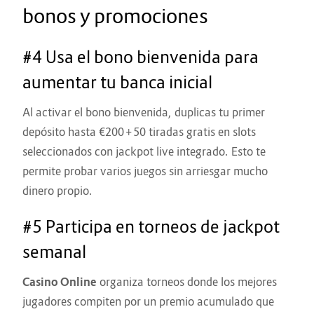
bonos y promociones
#4 Usa el bono bienvenida para
aumentar tu banca inicial
Al activar el bono bienvenida, duplicas tu primer
depósito hasta €200 + 50 tiradas gratis en slots
seleccionados con jackpot live integrado. Esto te
permite probar varios juegos sin arriesgar mucho
dinero propio.
#5 Participa en torneos de jackpot
semanal
Casino Online
organiza torneos donde los mejores
jugadores compiten por un premio acumulado que