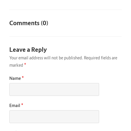
Comments (0)
Leave a Reply
Your email address will not be published.
Required fields are
*
marked
*
Name
*
Email