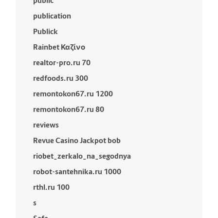
public
publication
Publick
Rainbet Καζίνο
realtor-pro.ru 70
redfoods.ru 300
remontokon67.ru 1200
remontokon67.ru 80
reviews
Revue Casino Jackpot bob
riobet_zerkalo_na_segodnya
robot-santehnika.ru 1000
rthl.ru 100
s