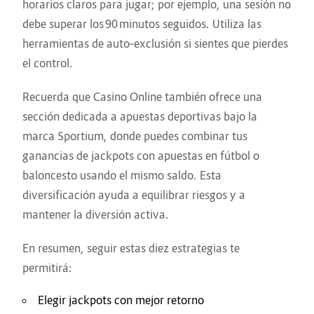
horarios claros para jugar; por ejemplo, una sesión no
debe superar los 90 minutos seguidos. Utiliza las
herramientas de auto‑exclusión si sientes que pierdes
el control.
Recuerda que Casino Online también ofrece una
sección dedicada a apuestas deportivas bajo la
marca Sportium, donde puedes combinar tus
ganancias de jackpots con apuestas en fútbol o
baloncesto usando el mismo saldo. Esta
diversificación ayuda a equilibrar riesgos y a
mantener la diversión activa.
En resumen, seguir estas diez estrategias te
permitirá:
Elegir jackpots con mejor retorno