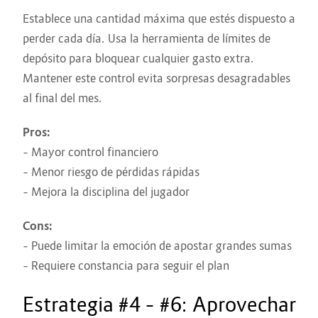
Establece una cantidad máxima que estés dispuesto a
perder cada día. Usa la herramienta de límites de
depósito para bloquear cualquier gasto extra.
Mantener este control evita sorpresas desagradables
al final del mes.
Pros:
– Mayor control financiero
– Menor riesgo de pérdidas rápidas
– Mejora la disciplina del jugador
Cons:
– Puede limitar la emoción de apostar grandes sumas
– Requiere constancia para seguir el plan
Estrategia #4 – #6: Aprovechar