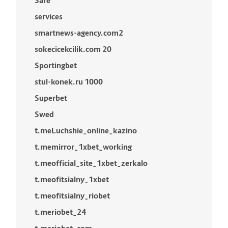
Safe
services
smartnews-agency.com2
sokecicekcilik.com 20
Sportingbet
stul-konek.ru 1000
Superbet
Swed
t.meLuchshie_online_kazino
t.memirror_1xbet_working
t.meofficial_site_1xbet_zerkalo
t.meofitsialny_1xbet
t.meofitsialny_riobet
t.meriobet_24