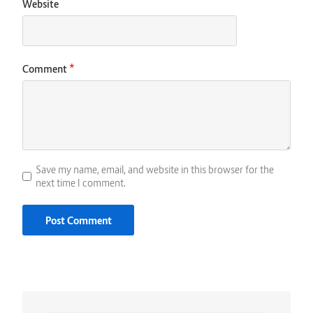
Website
*
Comment
Save my name, email, and website in this browser for the
next time I comment.