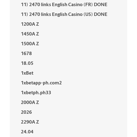
11) 2470 links English Casino (FR) DONE
11) 2470 links English Casino (US) DONE
1200A Z
1450A Z
1500A Z
1678
18.05
1xBet
1xbetapp-ph.com2
1xbetph.ph33
2000A Z
2026
2290A Z
24.04