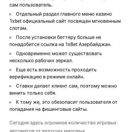
сам пользователь.
Отдельный раздел главного меню казино
1xbet официальный сайт посвящен мгновенным
слотам.
После установки беттеру больше не
понадобится ссылка на 1xBet Азербайджан.
Одновременно может существовать
несколько рабочих зеркал.
Еще есть возможность проходить
верификацию в режиме онлайн.
Ставки делает клиент сам, поэтому можно
винить только себя.
К тому же, это обезопасит пользователя от
попадания на фишинговые сайты.
Сегодня здесь огромное количество игровых
автоматов от ведущих мировых