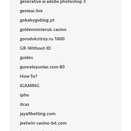
generative ai adobe photoshop 3
genieai.live
gobabygoblog.pt
goldenmisteruk.casino
gorodokstroy.ru 1600
GR-Without-ID
guides
gunceloyunlar.com 80
How To?
IGAMING
ipho
itcas
jaya9betting.com
jeetwin-casino-bd.com