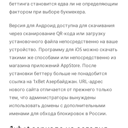
беттинга становится едва ли не определяющим
фактором при выборе букмекера.
Версия для Андроид доступна для скачивания
через сканирование QR-кода или загрузку
установочного файла непосредственно на ваше
устройство. Программу для iOS можно скачать
такими же способами или непосредственно из
магазина приложений AppStore. После
установки беттеру больше не понадобится
ссылка на 1xBet Азербайджан. URL-адрес
нового сайта отличается от прежнего только
тем, что администраторы вынуждены
использовать домены с дополнительными
именами для обхода блокировок в России.