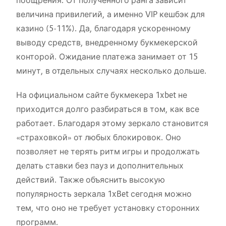
поощрения. От полученного ранга зависит
величина привилегий, а именно VIP кешбэк для
казино (5-11%). Да, благодаря ускоренному
выводу средств, внедренному букмекерской
конторой. Ожидание платежа занимает от 15
минут, в отдельных случаях несколько дольше.
На официальном сайте букмекера 1xbet не
приходится долго разбираться в том, как все
работает. Благодаря этому зеркало становится
«страховкой» от любых блокировок. Оно
позволяет не терять ритм игры и продолжать
делать ставки без пауз и дополнительных
действий. Также объяснить высокую
популярность зеркала 1xBet сегодня можно
тем, что оно не требует установку сторонних
программ.