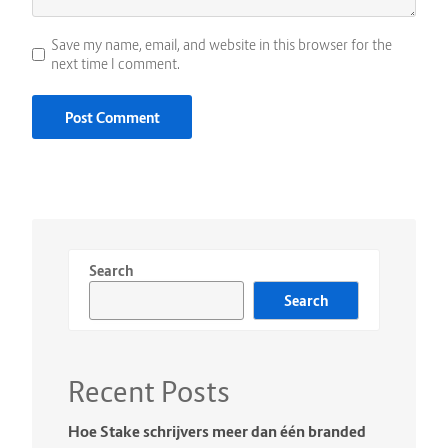
Save my name, email, and website in this browser for the
next time I comment.
Search
Search
Recent Posts
Hoe Stake schrijvers meer dan één branded