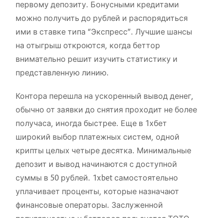
первому депозиту. Бонусными кредитами
можно получить до рублей и распорядиться
ими в ставке типа “Экспресс”. Лучшие шансы
на отыгрыш откроются, когда беттор
внимательно решит изучить статистику и
представленную линию.
Контора перешла на ускоренный вывод денег,
обычно от заявки до снятия проходит не более
получаса, иногда быстрее. Еще в 1хбет
широкий выбор платежных систем, одной
крипты целых четыре десятка. Минимальные
депозит и вывод начинаются с доступной
суммы в 50 рублей. 1xbet самостоятельно
уплачивает проценты, которые назначают
финансовые операторы. Заслуженной