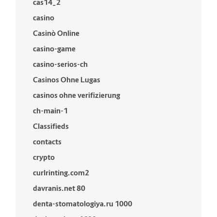
cas14_2
casino
Casinò Online
casino-game
casino-serios-ch
Casinos Ohne Lugas
casinos ohne verifizierung
ch-main-1
Classifieds
contacts
crypto
curlrinting.com2
davranis.net 80
denta-stomatologiya.ru 1000