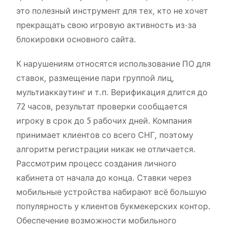
это полезный инструмент для тех, кто не хочет
прекращать свою игровую активность из-за
блокировки основного сайта.
К нарушениям относятся использование ПО для
ставок, размещение пари группой лиц,
мультиаккаутинг и т.п. Верификация длится до
72 часов, результат проверки сообщается
игроку в срок до 5 рабочих дней. Компания
принимает клиентов со всего СНГ, поэтому
алгоритм регистрации никак не отличается.
Рассмотрим процесс создания личного
кабинета от начала до конца. Ставки через
мобильные устройства набирают всё большую
популярность у клиентов букмекерских контор.
Обеспечение возможности мобильного