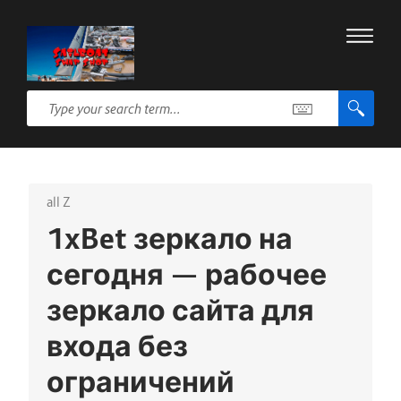
all Z
1xBet зеркало на
сегодня — рабочее
зеркало сайта для
входа без
ограничений