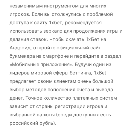
незаменимым инструментом для многих
игроков. Если вы столкнулись с проблемой
доступа к сайту 1хбет, рекомендуется
использовать зеркало для продолжения игры и
делания ставок. Чтобы скачать 1хБет на
Андроид, откройте официальный сайт
букмекера на смартфоне и перейдите в раздел
«Мобильные приложения». Будучи один из
лидеров мировой сферы беттинга, 1xBet
предлагает своим клиентам очень большой
выбор методов пополнения счета и вывода
денег. Точное количество платежных систем
зависит от страны регистрации игрока и
выбранной валюты (среди доступных есть
российский рубль).