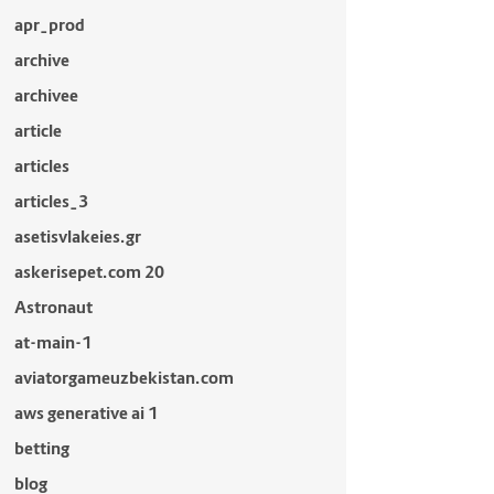
apr_prod
archive
archivee
article
articles
articles_3
asetisvlakeies.gr
askerisepet.com 20
Astronaut
at-main-1
aviatorgameuzbekistan.com
aws generative ai 1
betting
blog