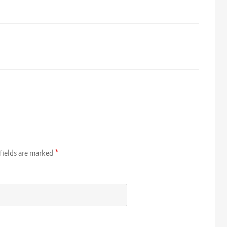
*
fields are marked