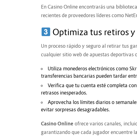
En Casino Online encontrarás una biblioteca
recientes de proveedores líderes como NetE
Optimiza tus retiros 
Un proceso rápido y seguro al retirar tus g
cualquier sitio web de apuestas deportivas o
Utiliza monederos electrónicos como Skril
transferencias bancarias pueden tardar entre 
Verifica que tu cuenta esté completa con 
retrasos inesperados.
Aprovecha los límites diarios o semanale
evitar sorpresas desagradables.
Casino Online
ofrece varios canales, inclu
garantizando que cada jugador encuentre 