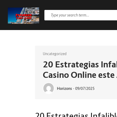
Uncategorized
20 Estrategias Infa
Casino Online este
Horizons
-
09/07/2025
20 Estrategias Infalib