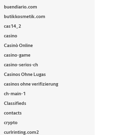
buendiario.com
butikkosmetik.com
cas14_2
casino
Casinò Online
casino-game
casino-serios-ch
Casinos Ohne Lugas
casinos ohne verifizierung
ch-main-1
Classifieds
contacts
crypto
curlrinting.com2