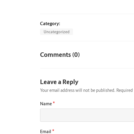
Category:
Uncategorized
Comments (0)
Leave a Reply
Your email address will not be published.
Required 
*
Name
*
Email