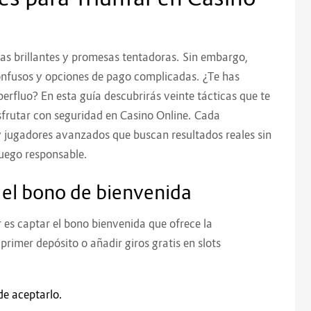
rtas brillantes y promesas tentadoras. Sin embargo,
onfusos y opciones de pago complicadas. ¿Te has
perfluo? En esta guía descubrirás veinte tácticas que te
frutar con seguridad en Casino Online. Cada
y jugadores avanzados que buscan resultados reales sin
 juego responsable.
el bono de bienvenida
 es captar el bono bienvenida que ofrece la
primer depósito o añadir giros gratis en slots
de aceptarlo.