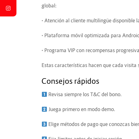
global:
• Atención al cliente multilingüe disponible l
• Plataforma móvil optimizada para Android 
• Programa VIP con recompensas progresivas
Estas características hacen que cada visita 
Consejos rápidos
Revisa siempre los T&C del bono.
Juega primero en modo demo.
Elige métodos de pago que conozcas bie