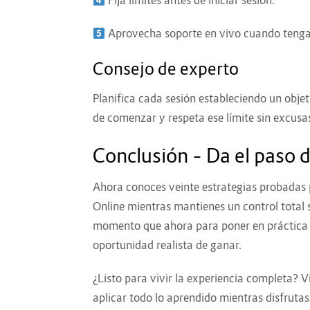
Fija límites antes de iniciar sesión.
Aprovecha soporte en vivo cuando tenga
Consejo de experto
Planifica cada sesión estableciendo un objet
de comenzar y respeta ese límite sin excusa
Conclusión – Da el paso d
Ahora conoces veinte estrategias probadas
Online mientras mantienes un control total
momento que ahora para poner en práctica 
oportunidad realista de ganar.
¿Listo para vivir la experiencia completa? V
aplicar todo lo aprendido mientras disfrutas