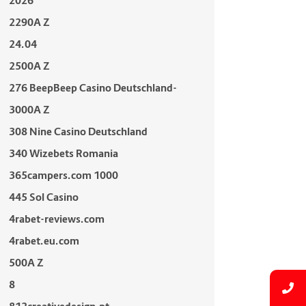
2026
2290A Z
24.04
2500A Z
276 BeepBeep Casino Deutschland-
3000A Z
308 Nine Casino Deutschland
340 Wizebets Romania
365campers.com 1000
445 Sol Casino
4rabet-reviews.com
4rabet.eu.com
500A Z
8