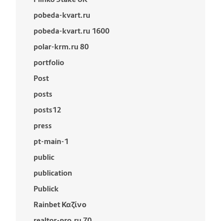
pobeda-kvart.ru
pobeda-kvart.ru 1600
polar-krm.ru 80
portfolio
Post
posts
posts12
press
pt-main-1
public
publication
Publick
Rainbet Καζίνο
realtor-pro.ru 70