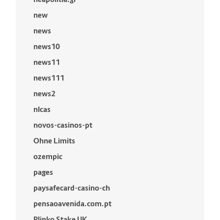
new
news
news10
news11
news111
news2
nlcas
novos-casinos-pt
Ohne Limits
ozempic
pages
paysafecard-casino-ch
pensaoavenida.com.pt
Plinko Stake UK