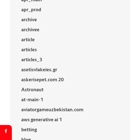
apr_prod
archive
archivee
article
articles
articles_3
asetisvlakeies.gr
askerisepet.com 20
Astronaut
at-main-1
aviatorgameuzbekistan.com
aws generative ai 1
betting
blog