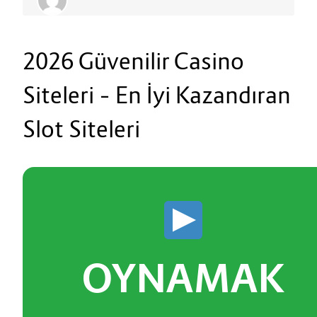
2026 Güvenilir Casino
Siteleri – En İyi Kazandıran
Slot Siteleri
OYNAMAK