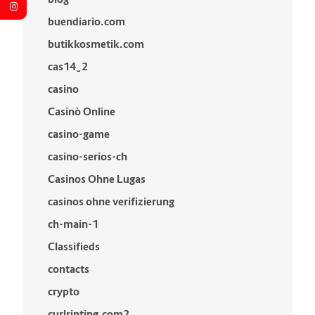
buendiario.com
butikkosmetik.com
cas14_2
casino
Casinò Online
casino-game
casino-serios-ch
Casinos Ohne Lugas
casinos ohne verifizierung
ch-main-1
Classifieds
contacts
crypto
curlrinting.com2