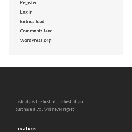
Register
Log in
Entries feed
Comments feed
WordPress.org
Lisfinity is the best of the best, if you
purchase it you will never regret.
Locations