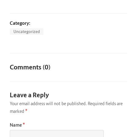
Category:
Uncategorized
Comments (0)
Leave a Reply
Your email address will not be published.
Required fields are
*
marked
*
Name