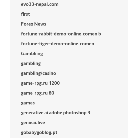
evo33-nepal.com
first
Forex News
fortune-rabbit-demo-online.comen b
fortune-tiger-demo-online.comen
Gambliing
gambling
gambling/casino
game-rpg.ru 1200
game-rpg.ru 80
games
generative ai adobe photoshop 3
genieai.live
gobabygoblog.pt