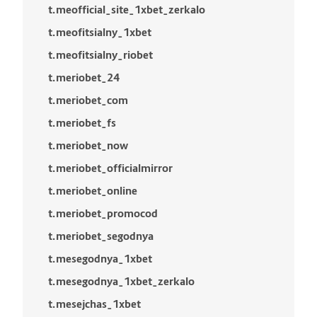
t.meofficial_site_1xbet_zerkalo
t.meofitsialny_1xbet
t.meofitsialny_riobet
t.meriobet_24
t.meriobet_com
t.meriobet_fs
t.meriobet_now
t.meriobet_officialmirror
t.meriobet_online
t.meriobet_promocod
t.meriobet_segodnya
t.mesegodnya_1xbet
t.mesegodnya_1xbet_zerkalo
t.mesejchas_1xbet