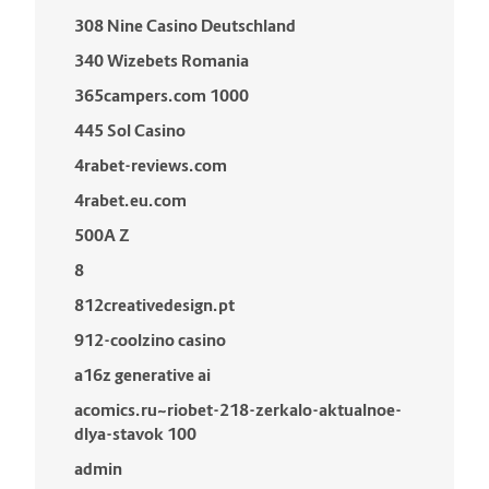
308 Nine Casino Deutschland
340 Wizebets Romania
365campers.com 1000
445 Sol Casino
4rabet-reviews.com
4rabet.eu.com
500A Z
8
812creativedesign.pt
912-coolzino casino
a16z generative ai
acomics.ru~riobet-218-zerkalo-aktualnoe-
dlya-stavok 100
admin