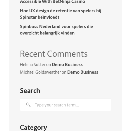
Accessible With BetNinja Casino
Hoe UX design de retentie van spelers bij
Spinstar beïnvloedt
Spinboss Nederland voor spelers die
overzicht belangrijk vinden
Recent Comments
Demo Business
Helena Sutter
on
Demo Business
Michael Goldsweather
on
Search
Category