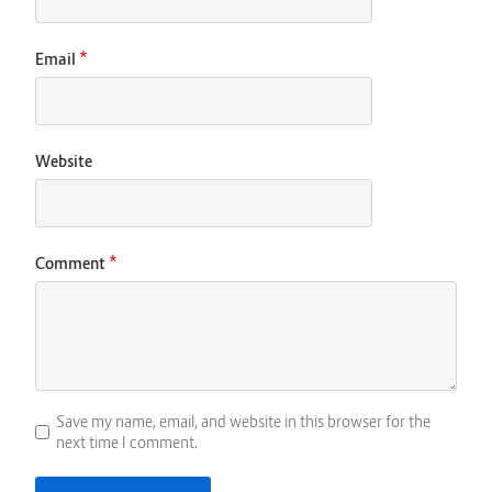
*
Email
Website
*
Comment
Save my name, email, and website in this browser for the
next time I comment.