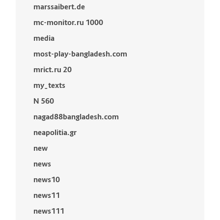
marssaibert.de
mc-monitor.ru 1000
media
most-play-bangladesh.com
mrict.ru 20
my_texts
N 560
nagad88bangladesh.com
neapolitia.gr
new
news
news10
news11
news111