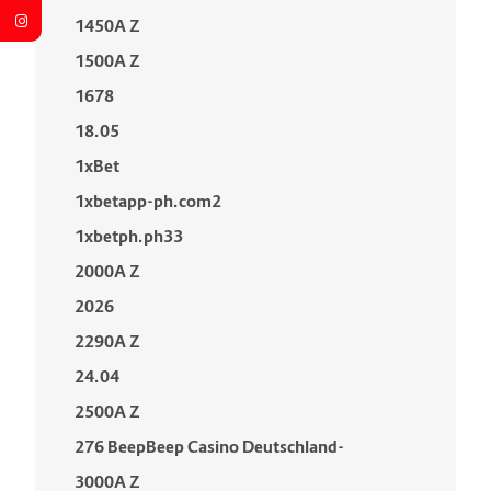
1450A Z
1500A Z
1678
18.05
1xBet
1xbetapp-ph.com2
1xbetph.ph33
2000A Z
2026
2290A Z
24.04
2500A Z
276 BeepBeep Casino Deutschland-
3000A Z