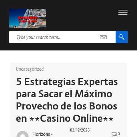
Uncategorized
5 Estrategias Expertas
para Sacar el Máximo
Provecho de los Bonos
en **Casino Online**
02/12/2026
Horizons
-
0