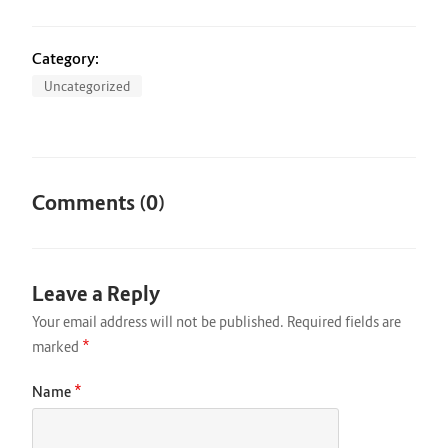
Category:
Uncategorized
Comments (0)
Leave a Reply
Your email address will not be published.
Required fields are
*
marked
*
Name