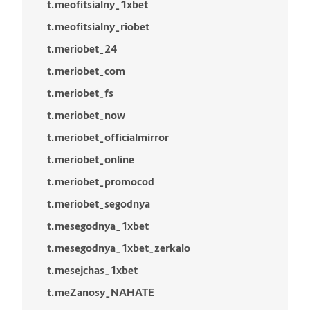
t.meofitsialny_1xbet
t.meofitsialny_riobet
t.meriobet_24
t.meriobet_com
t.meriobet_fs
t.meriobet_now
t.meriobet_officialmirror
t.meriobet_online
t.meriobet_promocod
t.meriobet_segodnya
t.mesegodnya_1xbet
t.mesegodnya_1xbet_zerkalo
t.mesejchas_1xbet
t.meZanosy_NAHATE