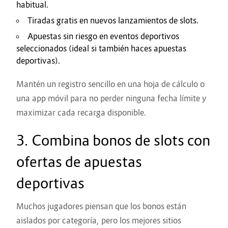
habitual.
Tiradas gratis en nuevos lanzamientos de slots.
Apuestas sin riesgo en eventos deportivos
seleccionados (ideal si también haces apuestas
deportivas).
Mantén un registro sencillo en una hoja de cálculo o
una app móvil para no perder ninguna fecha límite y
maximizar cada recarga disponible.
3. Combina bonos de slots con
ofertas de apuestas
deportivas
Muchos jugadores piensan que los bonos están
aislados por categoría, pero los mejores sitios