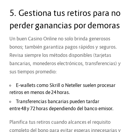
5. Gestiona tus retiros para no
perder ganancias por demoras
Un buen Casino Online no solo brinda generosos
bonos; también garantiza pagos rápidos y seguros.
Revisa siempre los métodos disponibles (tarjetas
bancarias, monederos electrónicos, transferencias) y
sus tiempos promedio:
E‑wallets como Skrill o Neteller suelen procesar
retiros en menos de 24 horas.
Transferencias bancarias pueden tardar
entre 48 y 72 horas dependiendo del banco emisor.
Planifica tus retiros cuando alcances el requisito
completo del bono para evitar esperas innecesarias y