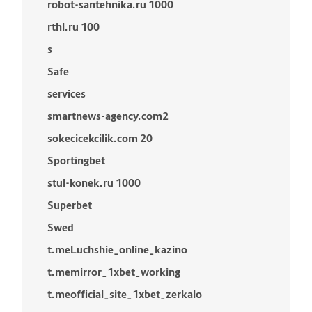
robot-santehnika.ru 1000
rthl.ru 100
s
Safe
services
smartnews-agency.com2
sokecicekcilik.com 20
Sportingbet
stul-konek.ru 1000
Superbet
Swed
t.meLuchshie_online_kazino
t.memirror_1xbet_working
t.meofficial_site_1xbet_zerkalo