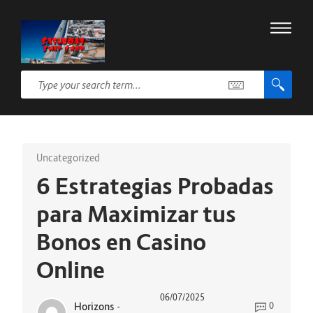
Uncategorized
6 Estrategias Probadas
para Maximizar tus
Bonos en Casino
Online
06/07/2025
Horizons
-
0