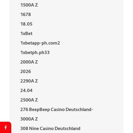
1500A Z
1678
18.05
1xBet
1xbetapp-ph.com2
1xbetph.ph33
2000A Z
2026
2290A Z
24.04
2500A Z
276 BeepBeep Casino Deutschland-
3000A Z
308 Nine Casino Deutschland