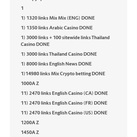
1
1) 1320 links Mix Mix (ENG) DONE
1) 1350 links Arabic Casino DONE
1) 3000 links + 100 sitewide links Thailand
Casino DONE
1) 3000 links Thailand Casino DONE
1) 8000 links English News DONE
1)14980 links Mix Crypto betting DONE
1000A Z
11) 2470 links English Casino (CA) DONE
11) 2470 links English Casino (FR) DONE
11) 2470 links English Casino (US) DONE
1200A Z
1450A Z