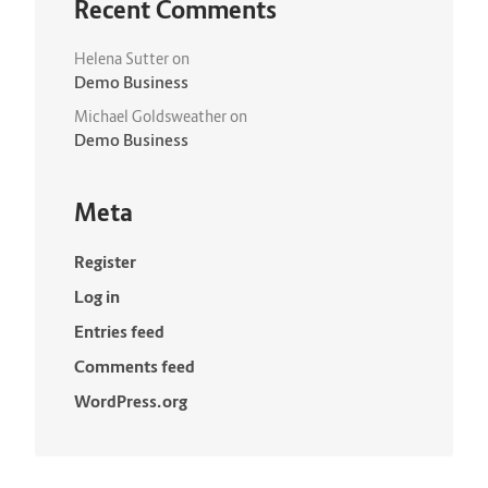
Recent Comments
Helena Sutter
on
Demo Business
Michael Goldsweather
on
Demo Business
Meta
Register
Log in
Entries feed
Comments feed
WordPress.org