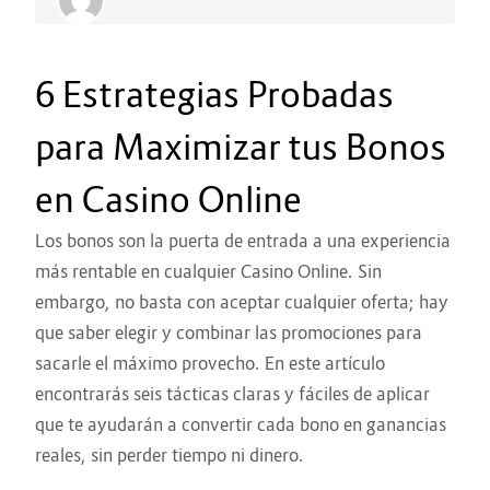
6 Estrategias Probadas
para Maximizar tus Bonos
en Casino Online
Los bonos son la puerta de entrada a una experiencia
más rentable en cualquier Casino Online. Sin
embargo, no basta con aceptar cualquier oferta; hay
que saber elegir y combinar las promociones para
sacarle el máximo provecho. En este artículo
encontrarás seis tácticas claras y fáciles de aplicar
que te ayudarán a convertir cada bono en ganancias
reales, sin perder tiempo ni dinero.