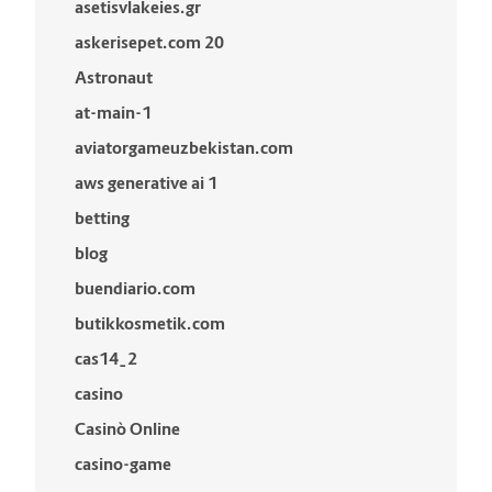
asetisvlakeies.gr
askerisepet.com 20
Astronaut
at-main-1
aviatorgameuzbekistan.com
aws generative ai 1
betting
blog
buendiario.com
butikkosmetik.com
cas14_2
casino
Casinò Online
casino-game