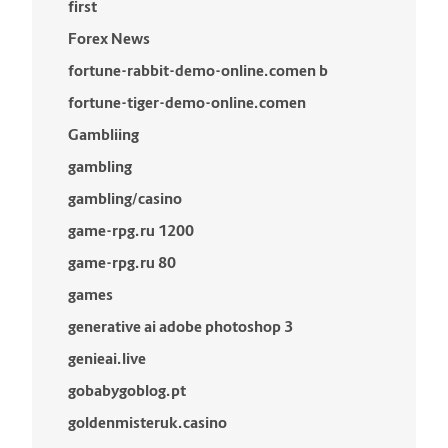
first
Forex News
fortune-rabbit-demo-online.comen b
fortune-tiger-demo-online.comen
Gambliing
gambling
gambling/casino
game-rpg.ru 1200
game-rpg.ru 80
games
generative ai adobe photoshop 3
genieai.live
gobabygoblog.pt
goldenmisteruk.casino