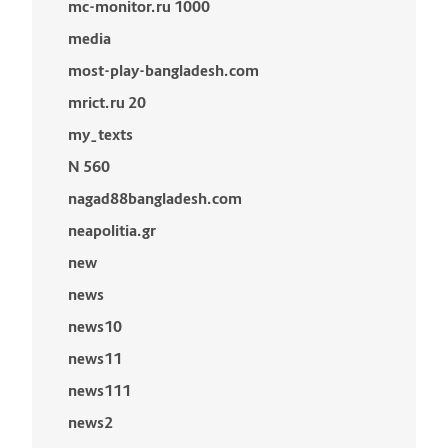
mc-monitor.ru 1000
media
most-play-bangladesh.com
mrict.ru 20
my_texts
N 560
nagad88bangladesh.com
neapolitia.gr
new
news
news10
news11
news111
news2