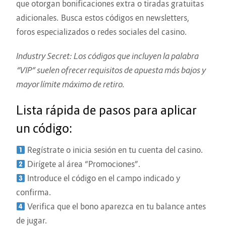
que otorgan bonificaciones extra o tiradas gratuitas
adicionales. Busca estos códigos en newsletters,
foros especializados o redes sociales del casino.
Industry Secret: Los códigos que incluyen la palabra
“VIP” suelen ofrecer requisitos de apuesta más bajos y
mayor límite máximo de retiro.
Lista rápida de pasos para aplicar
un código:
Regístrate o inicia sesión en tu cuenta del casino.
Dirígete al área “Promociones”.
Introduce el código en el campo indicado y
confirma.
Verifica que el bono aparezca en tu balance antes
de jugar.