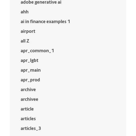
adobe generative ai
ahh
ai in finance examples 1
airport
all Z
apr_common_1
apr_lgbt
apr_main
apr_prod
archive
archivee
article
articles
articles_3