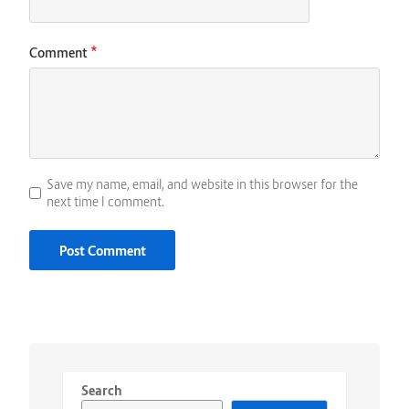
*
Comment
Save my name, email, and website in this browser for the
next time I comment.
Search