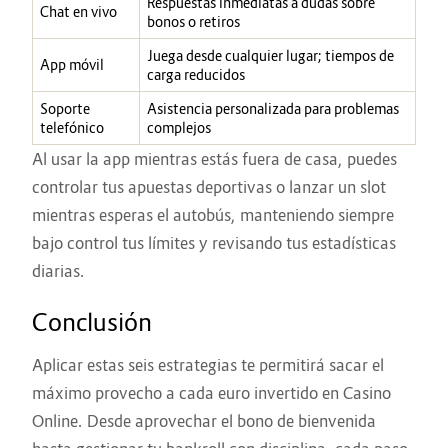
Respuestas inmediatas a dudas sobre
Chat en vivo
bonos o retiros
Juega desde cualquier lugar; tiempos de
App móvil
carga reducidos
Soporte
Asistencia personalizada para problemas
telefónico
complejos
Al usar la app mientras estás fuera de casa, puedes
controlar tus apuestas deportivas o lanzar un slot
mientras esperas el autobús, manteniendo siempre
bajo control tus límites y revisando tus estadísticas
diarias.
Conclusión
Aplicar estas seis estrategias te permitirá sacar el
máximo provecho a cada euro invertido en Casino
Online. Desde aprovechar el bono de bienvenida