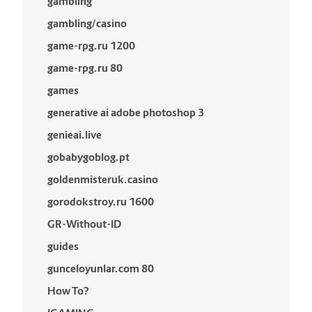
gambling
gambling/casino
game-rpg.ru 1200
game-rpg.ru 80
games
generative ai adobe photoshop 3
genieai.live
gobabygoblog.pt
goldenmisteruk.casino
gorodokstroy.ru 1600
GR-Without-ID
guides
gunceloyunlar.com 80
How To?