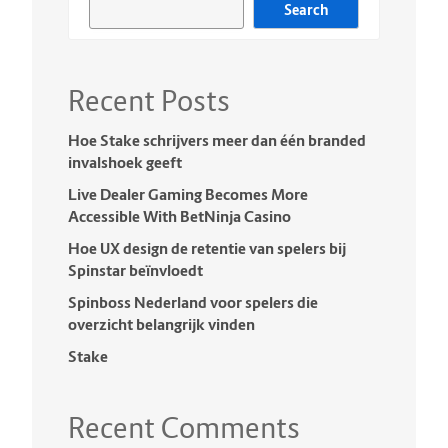
Search
Recent Posts
Hoe Stake schrijvers meer dan één branded
invalshoek geeft
Live Dealer Gaming Becomes More
Accessible With BetNinja Casino
Hoe UX design de retentie van spelers bij
Spinstar beïnvloedt
Spinboss Nederland voor spelers die
overzicht belangrijk vinden
Stake
Recent Comments