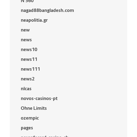
N 560
nagad88bangladesh.com
neapolitia.gr
new
news
news10
news11
news111
news2
nlcas
novos-casinos-pt
Ohne Limits
ozempic
pages