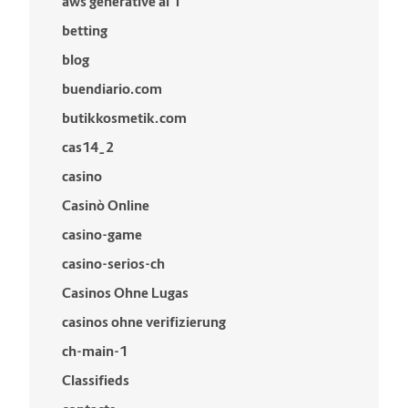
aws generative ai 1
betting
blog
buendiario.com
butikkosmetik.com
cas14_2
casino
Casinò Online
casino-game
casino-serios-ch
Casinos Ohne Lugas
casinos ohne verifizierung
ch-main-1
Classifieds