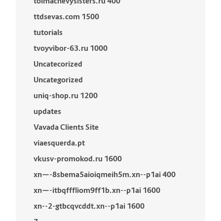
tolmachevysisters.ru 400
ttdsevas.com 1500
tutorials
tvoyvibor-63.ru 1000
Uncatecorized
Uncategorized
uniq-shop.ru 1200
updates
Vavada Clients Site
viaesquerda.pt
vkusv-promokod.ru 1600
xn—-8sbema5aioiqmeih5m.xn--p1ai 400
xn—-itbqfffliom9ff1b.xn--p1ai 1600
xn--2-gtbcqvcddt.xn--p1ai 1600