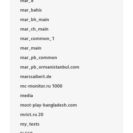
mar_8
mar_bahis
mar_bh_main
mar_ch_main
mar_common_1
mar_main
mar_pb_common
mar_pb_ormanistanbul.com
marssaibert.de
mc-monitor.ru 1000
media
most-play-bangladesh.com
mrict.ru 20
my_texts