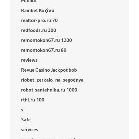
Publick
Rainbet Καζίνο
realtor-pro.ru 70
redfoods.ru 300
remontokon67.ru 1200
remontokon67.ru 80
reviews
Revue Casino Jackpot bob
riobet_zerkalo_na_segodnya
robot-santehnika.ru 1000
rthl.ru 100
s
Safe
services