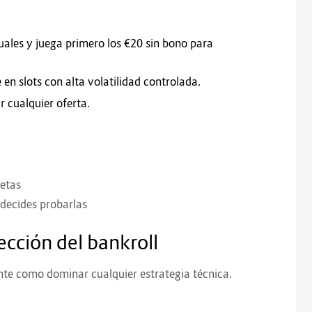
iguales y juega primero los €20 sin bono para
 en slots con alta volatilidad controlada.
r cualquier oferta.
netas
 decides probarlas
ección del bankroll
nte como dominar cualquier estrategia técnica.