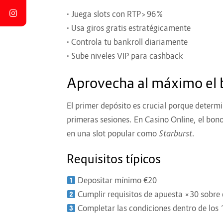
• Juega slots con RTP > 96 %
• Usa giros gratis estratégicamente
• Controla tu bankroll diariamente
• Sube niveles VIP para cashback
Aprovecha al máximo el 
El primer depósito es crucial porque determ
primeras sesiones. En Casino Online, el bono
en una slot popular como
Starburst
.
Requisitos típicos
Depositar mínimo €20
Cumplir requisitos de apuesta ×30 sobre
Completar las condiciones dentro de los 