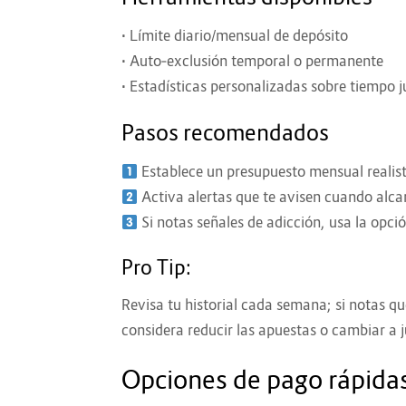
• Límite diario/mensual de depósito
• Auto‑exclusión temporal o permanente
• Estadísticas personalizadas sobre tiempo 
Pasos recomendados
Establece un presupuesto mensual realist
Activa alertas que te avisen cuando alcanz
Si notas señales de adicción, usa la opc
Pro Tip:
Revisa tu historial cada semana; si notas qu
considera reducir las apuestas o cambiar a 
Opciones de pago rápidas