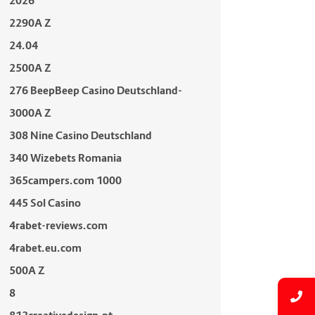
2026
2290A Z
24.04
2500A Z
276 BeepBeep Casino Deutschland-
3000A Z
308 Nine Casino Deutschland
340 Wizebets Romania
365campers.com 1000
445 Sol Casino
4rabet-reviews.com
4rabet.eu.com
500A Z
8