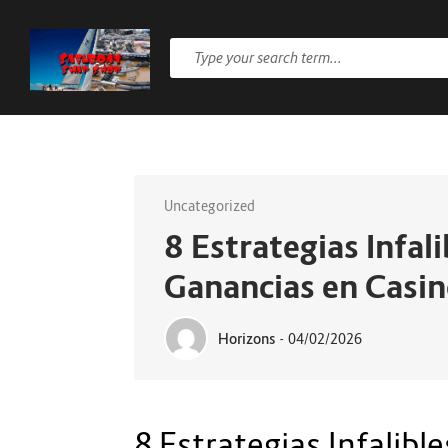
Uncategorized
8 Estrategias Infal
Ganancias en Casin
Horizons
-
04/02/2026
8 Estrategias Infalibl