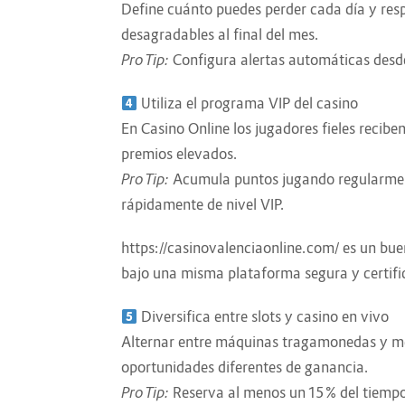
Define cuánto puedes perder cada día y respé
desagradables al final del mes.
Pro Tip:
Configura alertas automáticas desde
Utiliza el programa VIP del casino
En Casino Online los jugadores fieles recib
premios elevados.
Pro Tip:
Acumula puntos jugando regularment
rápidamente de nivel VIP.
https://casinovalenciaonline.com/ es un bu
bajo una misma plataforma segura y certifi
Diversifica entre slots y casino en vivo
Alternar entre máquinas tragamonedas y me
oportunidades diferentes de ganancia.​
Pro Tip:
Reserva al menos un 15 % del tiempo