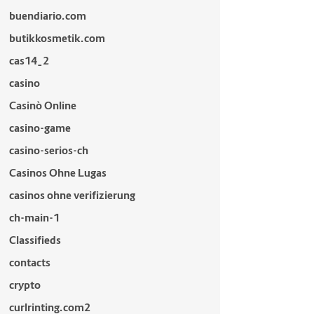
buendiario.com
butikkosmetik.com
cas14_2
casino
Casinò Online
casino-game
casino-serios-ch
Casinos Ohne Lugas
casinos ohne verifizierung
ch-main-1
Classifieds
contacts
crypto
curlrinting.com2