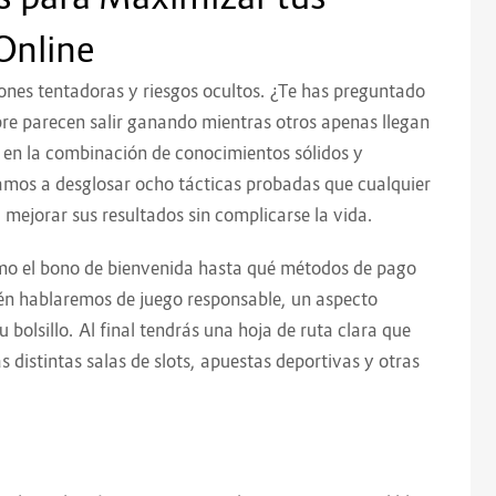
Online
iones tentadoras y riesgos ocultos. ¿Te has preguntado
re parecen salir ganando mientras otros apenas llegan
 en la combinación de conocimientos sólidos y
amos a desglosar ocho tácticas probadas que cualquier
 mejorar sus resultados sin complicarse la vida.
o el bono de bienvenida hasta qué métodos de pago
ién hablaremos de juego responsable, un aspecto
u bolsillo. Al final tendrás una hoja de ruta clara que
 distintas salas de slots, apuestas deportivas y otras