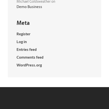
Michael Goldsweather
on
Demo Business
Meta
Register
Log in
Entries feed
Comments feed
WordPress.org