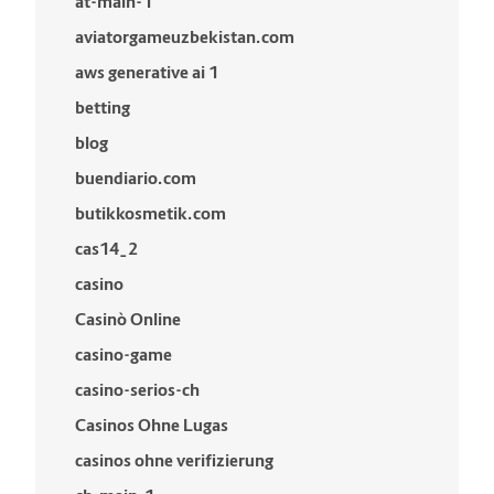
at-main-1
aviatorgameuzbekistan.com
aws generative ai 1
betting
blog
buendiario.com
butikkosmetik.com
cas14_2
casino
Casinò Online
casino-game
casino-serios-ch
Casinos Ohne Lugas
casinos ohne verifizierung