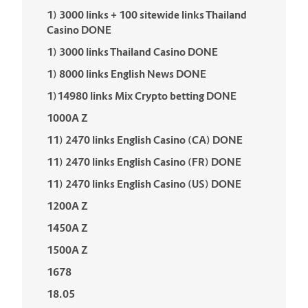
1) 3000 links + 100 sitewide links Thailand
Casino DONE
1) 3000 links Thailand Casino DONE
1) 8000 links English News DONE
1)14980 links Mix Crypto betting DONE
1000A Z
11) 2470 links English Casino (CA) DONE
11) 2470 links English Casino (FR) DONE
11) 2470 links English Casino (US) DONE
1200A Z
1450A Z
1500A Z
1678
18.05