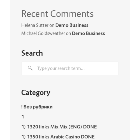
Recent Comments
Demo Business
Helena Sutter
on
Demo Business
Michael Goldsweather
on
Search
Category
! Без рубрики
1
1) 1320 links Mix Mix (ENG) DONE
1) 1350 links Arabic Casino DONE