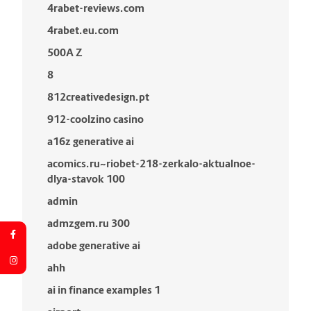
4rabet-reviews.com
4rabet.eu.com
500A Z
8
812creativedesign.pt
912-coolzino casino
a16z generative ai
acomics.ru~riobet-218-zerkalo-aktualnoe-
dlya-stavok 100
admin
admzgem.ru 300
adobe generative ai
ahh
ai in finance examples 1