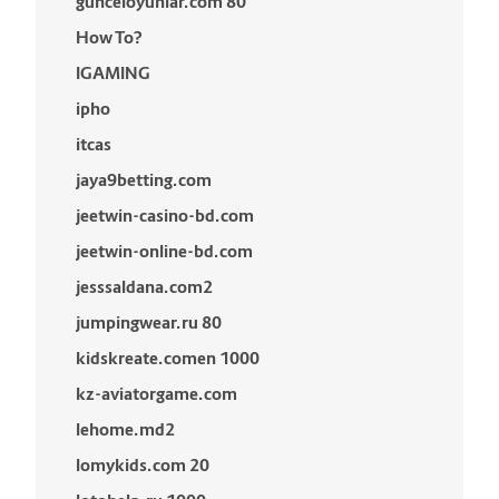
gunceloyunlar.com 80
How To?
IGAMING
ipho
itcas
jaya9betting.com
jeetwin-casino-bd.com
jeetwin-online-bd.com
jesssaldana.com2
jumpingwear.ru 80
kidskreate.comen 1000
kz-aviatorgame.com
lehome.md2
lomykids.com 20