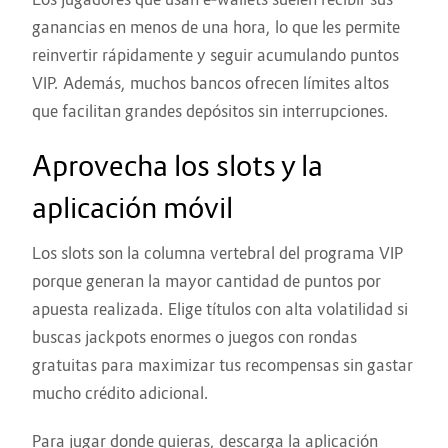
ganancias en menos de una hora, lo que les permite
reinvertir rápidamente y seguir acumulando puntos
VIP. Además, muchos bancos ofrecen límites altos
que facilitan grandes depósitos sin interrupciones.
Aprovecha los slots y la
aplicación móvil
Los slots son la columna vertebral del programa VIP
porque generan la mayor cantidad de puntos por
apuesta realizada. Elige títulos con alta volatilidad si
buscas jackpots enormes o juegos con rondas
gratuitas para maximizar tus recompensas sin gastar
mucho crédito adicional.
Para jugar donde quieras, descarga la aplicación