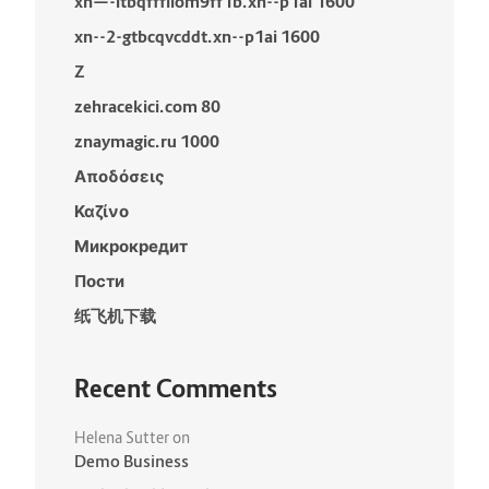
xn—-itbqfffliom9ff1b.xn--p1ai 1600
xn--2-gtbcqvcddt.xn--p1ai 1600
Z
zehracekici.com 80
znaymagic.ru 1000
Αποδόσεις
Καζίνο
Микрокредит
Пости
纸飞机下载
Recent Comments
Helena Sutter
on
Demo Business