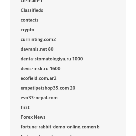
ch-main-1
Classifieds
contacts
crypto
curlrinting.com2
davranis.net 80
denta-stomatologiya.ru 1000
devis-msk.ru 1600
ecofield.com.ar2
empatipetshop35.com 20
evo33-nepal.com
first
Forex News
fortune-rabbit-demo-online.comen b