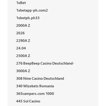
1xBet
1xbetapp-ph.com2
1xbetph.ph33
2000A Z
2026
2290A Z
24.04
2500A Z
276 BeepBeep Casino Deutschland-
3000A Z
308 Nine Casino Deutschland
340 Wizebets Romania
365campers.com 1000
445 Sol Casino