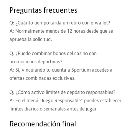
Preguntas frecuentes
Q: ¿Cuánto tiempo tarda un retiro con e‑wallet?
A: Normalmente menos de 12 horas desde que se
aprueba la solicitud.
Q: ¿Puedo combinar bonos del casino con
promociones deportivas?
A: Sí, vinculando tu cuenta a Sportium accedes a
ofertas combinadas exclusivas.
Q: ¿Cómo activo límites de depósito responsables?
A: En el menú “Juego Responsable” puedes establecer
límites diarios o semanales antes de jugar.
Recomendación final