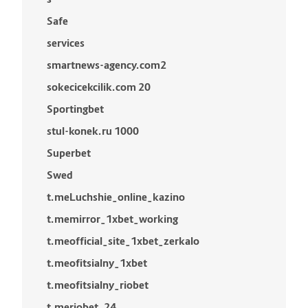
Safe
services
smartnews-agency.com2
sokecicekcilik.com 20
Sportingbet
stul-konek.ru 1000
Superbet
Swed
t.meLuchshie_online_kazino
t.memirror_1xbet_working
t.meofficial_site_1xbet_zerkalo
t.meofitsialny_1xbet
t.meofitsialny_riobet
t.meriobet_24