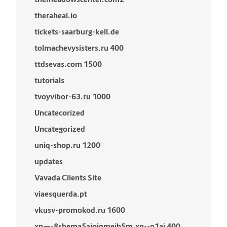
theraheal.io
tickets-saarburg-kell.de
tolmachevysisters.ru 400
ttdsevas.com 1500
tutorials
tvoyvibor-63.ru 1000
Uncatecorized
Uncategorized
uniq-shop.ru 1200
updates
Vavada Clients Site
viaesquerda.pt
vkusv-promokod.ru 1600
xn—-8sbema5aioiqmeih5m.xn--p1ai 400