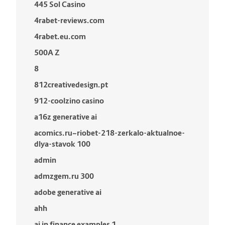
445 Sol Casino
4rabet-reviews.com
4rabet.eu.com
500A Z
8
812creativedesign.pt
912-coolzino casino
a16z generative ai
acomics.ru~riobet-218-zerkalo-aktualnoe-
dlya-stavok 100
admin
admzgem.ru 300
adobe generative ai
ahh
ai in finance examples 1