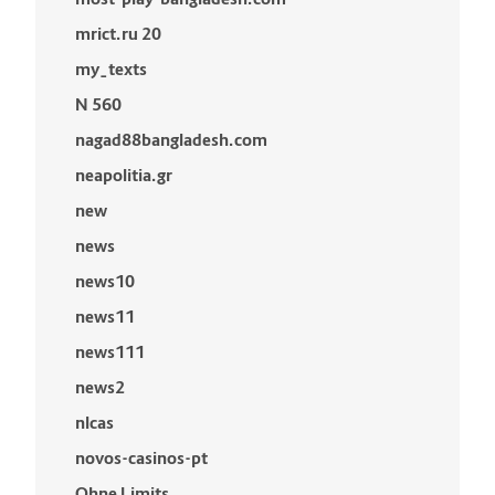
mrict.ru 20
my_texts
N 560
nagad88bangladesh.com
neapolitia.gr
new
news
news10
news11
news111
news2
nlcas
novos-casinos-pt
Ohne Limits