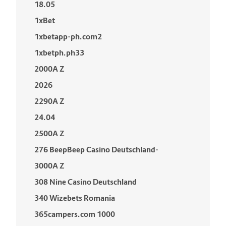
18.05
1xBet
1xbetapp-ph.com2
1xbetph.ph33
2000A Z
2026
2290A Z
24.04
2500A Z
276 BeepBeep Casino Deutschland-
3000A Z
308 Nine Casino Deutschland
340 Wizebets Romania
365campers.com 1000