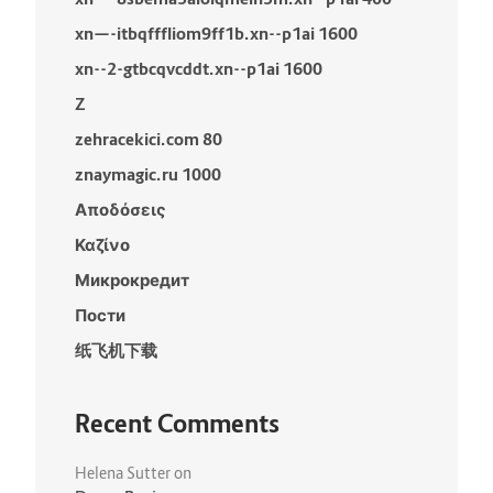
xn—-itbqfffliom9ff1b.xn--p1ai 1600
xn--2-gtbcqvcddt.xn--p1ai 1600
Z
zehracekici.com 80
znaymagic.ru 1000
Αποδόσεις
Καζίνο
Микрокредит
Пости
纸飞机下载
Recent Comments
Helena Sutter
on