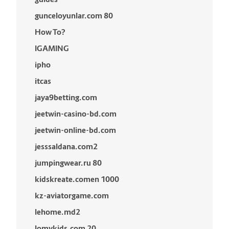
gunceloyunlar.com 80
How To?
IGAMING
ipho
itcas
jaya9betting.com
jeetwin-casino-bd.com
jeetwin-online-bd.com
jesssaldana.com2
jumpingwear.ru 80
kidskreate.comen 1000
kz-aviatorgame.com
lehome.md2
lomykids.com 20