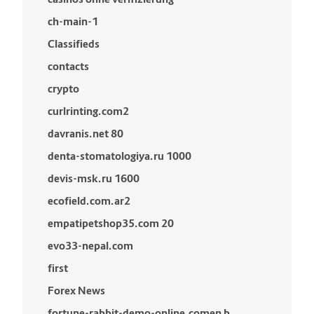
ch-main-1
Classifieds
contacts
crypto
curlrinting.com2
davranis.net 80
denta-stomatologiya.ru 1000
devis-msk.ru 1600
ecofield.com.ar2
empatipetshop35.com 20
evo33-nepal.com
first
Forex News
fortune-rabbit-demo-online.comen b