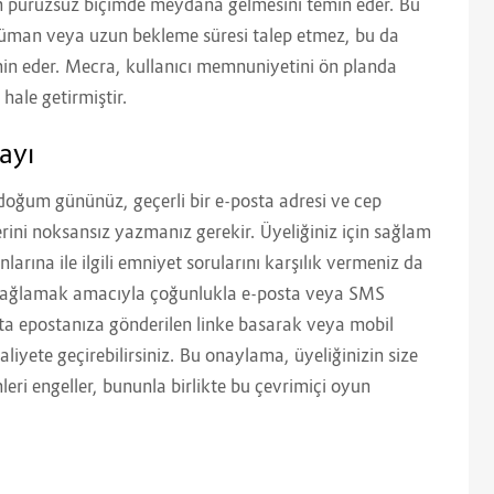
ın pürüzsüz biçimde meydana gelmesini temin eder. Bu
küman veya uzun bekleme süresi talep etmez, bu da
emin eder. Mecra, kullanıcı memnuniyetini ön planda
hale getirmiştir.
ayı
 doğum gününüz, geçerli bir e-posta adresi ve cep
lerini noksansız yazmanız gerekir. Üyeliğiniz için sağlam
larına ile ilgili emniyet sorularını karşılık vermeniz da
i sağlamak amacıyla çoğunlukla e-posta veya SMS
ta epostanıza gönderilen linke basarak veya mobil
aaliyete geçirebilirsiniz. Bu onaylama, üyeliğinizin size
leri engeller, bununla birlikte bu çevrimiçi oyun