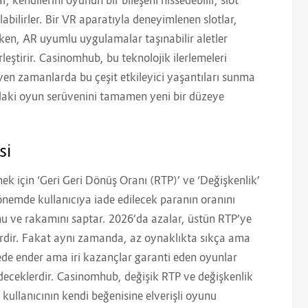
, kendilerini oyunun bir bileşeni hissedebilir, slot
labilirler. Bir VR aparatıyla deneyimlenen slotlar,
ken, AR uyumlu uygulamalar taşınabilir aletler
rleştirir. Casinomhub, bu teknolojik ilerlemeleri
leyen zamanlarda bu çeşit etkileyici yaşantıları sunma
mdaki oyun serüvenini tamamen yeni bir düzeye
si
mek için ‘Geri Geri Dönüş Oranı (RTP)’ ve ‘Değişkenlik’
önemde kullanıcıya iade edilecek paranın oranını
unu ve rakamını saptar. 2026’da azalar, üstün RTP’ye
rdir. Fakat aynı zamanda, az oynaklıkta sıkça ama
tede ender ama iri kazançlar garanti eden oyunlar
edeceklerdir. Casinomhub, değişik RTP ve değişkenlik
r kullanıcının kendi beğenisine elverişli oyunu