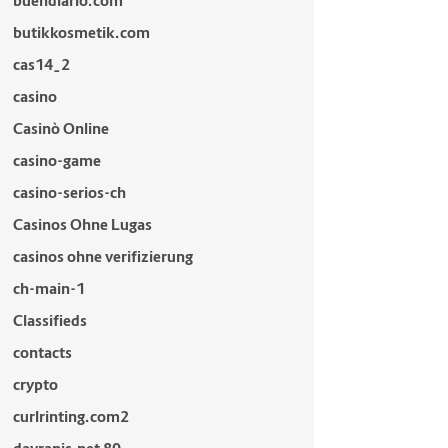
buendiario.com
butikkosmetik.com
cas14_2
casino
Casinò Online
casino-game
casino-serios-ch
Casinos Ohne Lugas
casinos ohne verifizierung
ch-main-1
Classifieds
contacts
crypto
curlrinting.com2