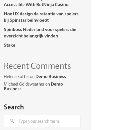
Accessible With BetNinja Casino
Hoe UX design de retentie van spelers
bij Spinstar beïnvloedt
Spinboss Nederland voor spelers die
overzicht belangrijk vinden
Stake
Recent Comments
Demo Business
Helena Sutter
on
Demo
Michael Goldsweather
on
Business
Search