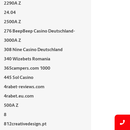
2290A Z
24.04
2500A Z
276 BeepBeep Casino Deutschland-
3000A Z
308 Nine Casino Deutschland
340 Wizebets Romania
365campers.com 1000
445 Sol Casino
4rabet-reviews.com
4rabet.eu.com
500A Z
8
812creativedesign.pt