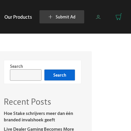
Our Products
Submit Ad
Search
Search
Recent Posts
Hoe Stake schrijvers meer dan één
branded invalshoek geeft
Live Dealer Gaming Becomes More