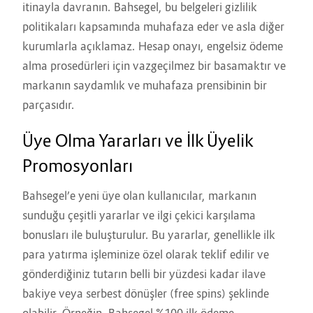
itinayla davranın. Bahsegel, bu belgeleri gizlilik
politikaları kapsamında muhafaza eder ve asla diğer
kurumlarla açıklamaz. Hesap onayı, engelsiz ödeme
alma prosedürleri için vazgeçilmez bir basamaktır ve
markanın saydamlık ve muhafaza prensibinin bir
parçasıdır.
Üye Olma Yararları ve İlk Üyelik
Promosyonları
Bahsegel’e yeni üye olan kullanıcılar, markanın
sunduğu çeşitli yararlar ve ilgi çekici karşılama
bonusları ile buluşturulur. Bu yararlar, genellikle ilk
para yatırma işleminize özel olarak teklif edilir ve
gönderdiğiniz tutarın belli bir yüzdesi kadar ilave
bakiye veya serbest dönüşler (free spins) şeklinde