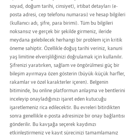
soyad, doğum tarihi, cinsiyet), irtibat detayları (e-
posta adresi, cep telefonu numarası) ve hesap bilgileri
(kullanıcı adı, şifre, para birimi). Tüm bu bilgileri
noksansız ve gerçek bir şekilde girmeniz, ileride
meydana gelebilecek herhangi bir problem için kritik
öneme sahiptir. Özellikle doğuş tarihi veriniz, kanuni
yaş limitine elverişliliğinizi doğrulamak için kullanılır.
Şifrenizi yaratırken, sağlam ve öngörülmesi güç bir
bileşim ayırmaya özen gösterin (büyük-küçük harfler,
rakamlar ve özel karakterler içeren). Belgenin
bitiminde, bu online platformun anlaşma ve bentlerini
inceleyip onayladığınızı işaret eden kutucuğu
işaretlemeniz rica edilecektir. Bu evreleri bitirdikten
sonra genellikle e-posta adresinize bir onay bağlantısı
gönderilir. Bu kavşağa seçerek kaydınızı
etkinleştirmeniz ve kayıt sürecinizi tamamlamanız