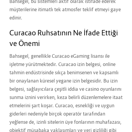
Bahsegel, bu sistemleri aktif olarak istifade ederek
müşterilerine itimatlı tek atmosfer teklif etmeyi gaye
edinir.
Curacao Ruhsatının Ne İfade Ettiği
ve Önemi
Bahsegel, genellikle Curacao eGaming lisansı ile
işletme yürütmektedir. Curacao izin belgesi, online
tahmin endüstrisinde sıkça benimsenen ve kapsamlı
bir onaylanan küresel yegane izin belgesidir. Bu izin
belgesi, sağlayıcılara çeşitli iddia ve casino oyunlarını
sunma iznini verirken, keza belirli düzenlemelere itaat
etmelerini şart koşar. Curacao, esnekliği ve uygun
giderleri nedeniyle birçok operatör tarafından
yeğlense de, izinli sitelerin üye fonlarının muhafazası,
objektif müsabaka yaklaşımları ve veri gizliliği gibi