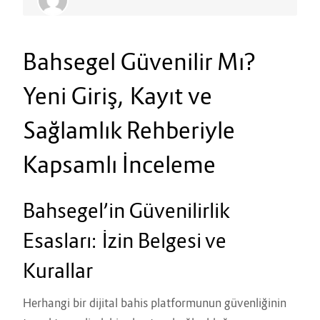
Bahsegel Güvenilir Mı?
Yeni Giriş, Kayıt ve
Sağlamlık Rehberiyle
Kapsamlı İnceleme
Bahsegel’in Güvenilirlik
Esasları: İzin Belgesi ve
Kurallar
Herhangi bir dijital bahis platformunun güvenliğinin