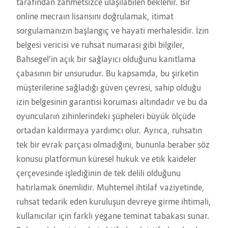
tarafından zahmetsizce ulaşılabilen beklenir. Bir
online mecraın lisansını doğrulamak, itimat
sorgulamanızın başlangıç ve hayati merhalesidir. İzin
belgesi vericisi ve ruhsat numarası gibi bilgiler,
Bahsegel’in açık bir sağlayıcı olduğunu kanıtlama
çabasının bir unsurudur. Bu kapsamda, bu şirketin
müşterilerine sağladığı güven çevresi, sahip olduğu
izin belgesinin garantisi koruması altındadır ve bu da
oyuncuların zihinlerindeki şüpheleri büyük ölçüde
ortadan kaldırmaya yardımcı olur. Ayrıca, ruhsatın
tek bir evrak parçası olmadığını, bununla beraber söz
konusu platformun küresel hukuk ve etik kaideler
çerçevesinde işlediğinin de tek delili olduğunu
hatırlamak önemlidir. Muhtemel ihtilaf vaziyetinde,
ruhsat tedarik eden kuruluşun devreye girme ihtimali,
kullanıcılar için farklı yegane teminat tabakası sunar.