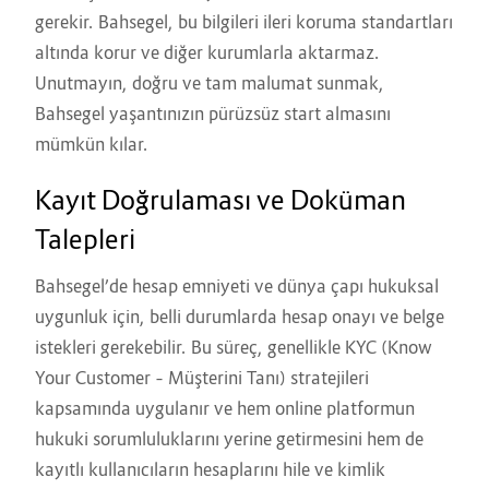
gerekir. Bahsegel, bu bilgileri ileri koruma standartları
altında korur ve diğer kurumlarla aktarmaz.
Unutmayın, doğru ve tam malumat sunmak,
Bahsegel yaşantınızın pürüzsüz start almasını
mümkün kılar.
Kayıt Doğrulaması ve Doküman
Talepleri
Bahsegel’de hesap emniyeti ve dünya çapı hukuksal
uygunluk için, belli durumlarda hesap onayı ve belge
istekleri gerekebilir. Bu süreç, genellikle KYC (Know
Your Customer – Müşterini Tanı) stratejileri
kapsamında uygulanır ve hem online platformun
hukuki sorumluluklarını yerine getirmesini hem de
kayıtlı kullanıcıların hesaplarını hile ve kimlik