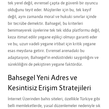
tek yerel değil, evrensel çapta de güvenli bir oyuncu
olduğunu teyit eder. Müşteriler için bu, tek keyif
değil, aynı zamanda moral ve hukuki sınırlar içinde
bir tecrübe demektir. Bahsegel, bu kriterleri
benimseyerek üyelerine tek tek iddia platformu değil,
keza itimat edilir yegane eşlikçi olmayı garanti eder
ve bu, uzun vadeli yegane irtibat için kritik yegane
esas meydana getirir. Evrensel arenadaki bu
adaptasyon, Bahsegel’in endüstrideki saygınlığını ve
sürekliliğini de pekiştiren yegane faktördür.
Bahsegel Yeni Adres ve
Kesintisiz Erişim Stratejileri
İnternet Üzerinden bahis siteleri, özellikle Türkiye gibi
belli memleketlerde, yasal düzenlemeler nedeniyle sık