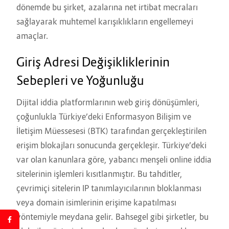
dönemde bu şirket, azalarına net irtibat mecraları
sağlayarak muhtemel karışıklıkların engellemeyi
amaçlar.
Giriş Adresi Değişikliklerinin
Sebepleri ve Yoğunluğu
Dijital iddia platformlarının web giriş dönüşümleri,
çoğunlukla Türkiye’deki Enformasyon Bilişim ve
İletişim Müessesesi (BTK) tarafından gerçekleştirilen
erişim blokajları sonucunda gerçekleşir. Türkiye’deki
var olan kanunlara göre, yabancı menşeli online iddia
sitelerinin işlemleri kısıtlanmıştır. Bu tahditler,
çevrimiçi sitelerin IP tanımlayıcılarının bloklanması
veya domain isimlerinin erişime kapatılması
yöntemiyle meydana gelir. Bahsegel gibi şirketler, bu