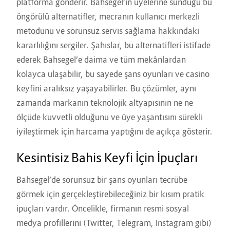
platforma gönderir. Bahsegel’in üyelerine sunduğu bu
öngörülü alternatifler, mecranın kullanıcı merkezli
metodunu ve sorunsuz servis sağlama hakkındaki
kararlılığını sergiler. Şahıslar, bu alternatifleri istifade
ederek Bahsegel’e daima ve tüm mekânlardan
kolayca ulaşabilir, bu sayede şans oyunları ve casino
keyfini aralıksız yaşayabilirler. Bu çözümler, aynı
zamanda markanın teknolojik altyapısının ne ne
ölçüde kuvvetli olduğunu ve üye yaşantısını sürekli
iyileştirmek için harcama yaptığını de açıkça gösterir.
Kesintisiz Bahis Keyfi İçin İpuçları
Bahsegel’de sorunsuz bir şans oyunları tecrübe
görmek için gerçekleştirebileceğiniz bir kısım pratik
ipuçları vardır. Öncelikle, firmanın resmi sosyal
medya profillerini (Twitter, Telegram, Instagram gibi)