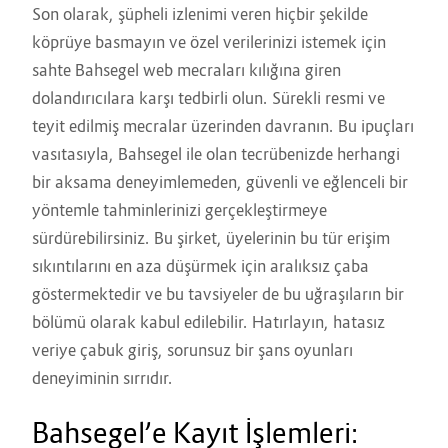
Son olarak, şüpheli izlenimi veren hiçbir şekilde
köprüye basmayın ve özel verilerinizi istemek için
sahte Bahsegel web mecraları kılığına giren
dolandırıcılara karşı tedbirli olun. Sürekli resmi ve
teyit edilmiş mecralar üzerinden davranın. Bu ipuçları
vasıtasıyla, Bahsegel ile olan tecrübenizde herhangi
bir aksama deneyimlemeden, güvenli ve eğlenceli bir
yöntemle tahminlerinizi gerçekleştirmeye
sürdürebilirsiniz. Bu şirket, üyelerinin bu tür erişim
sıkıntılarını en aza düşürmek için aralıksız çaba
göstermektedir ve bu tavsiyeler de bu uğraşıların bir
bölümü olarak kabul edilebilir. Hatırlayın, hatasız
veriye çabuk giriş, sorunsuz bir şans oyunları
deneyiminin sırrıdır.
Bahsegel’e Kayıt İşlemleri: