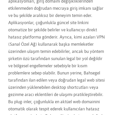
aplikasyonları, giriş domaini değişikliklerinden
etkilenmeden doğrudan mecraya giriş imkanı sağlar
ve bu şekilde aralıksız bir deneyim temin eder.
Aplikasyonlar, çoğunlukla güncel site linkini
otomatize bir şekilde belirler ve kullanıcıyı direkt
hatasız platforma gönderir. Ayrıca, kimi azaları VPN
(Sanal Özel Ağ) kullanarak başka memleketler
üzerinden ulaşım temin edebilirler, ancak bu yöntem
şirketin özü tarafından sunulan legal bir yol değildir
ve bölgesel engellemeler sebebiyle bir kısım
problemlere sebep olabilir. Bunun yerine, Bahsegel
tarafından ilan edilen veya doğrudan legal web sitesi
üzerinden yüklenebilen desktop shortcutları veya
gezinme aracı eklentileri de ulaşımı pratikleştirebilir.
Bu plug-inler, çoğunlukla en aktüel web domainini
otomatik olarak tespit ederek kullanıcıları hatasız