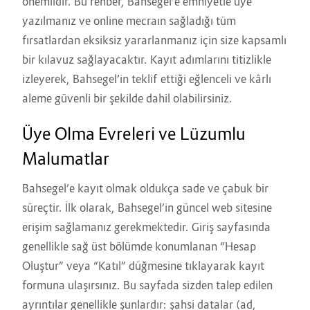
önemlidir. Bu rehber, Bahsegel’e emniyetle üye
yazılmanız ve online mecraın sağladığı tüm
fırsatlardan eksiksiz yararlanmanız için size kapsamlı
bir kılavuz sağlayacaktır. Kayıt adımlarını titizlikle
izleyerek, Bahsegel’in teklif ettiği eğlenceli ve kârlı
aleme güvenli bir şekilde dahil olabilirsiniz.
Üye Olma Evreleri ve Lüzumlu
Malumatlar
Bahsegel’e kayıt olmak oldukça sade ve çabuk bir
süreçtir. İlk olarak, Bahsegel’in güncel web sitesine
erişim sağlamanız gerekmektedir. Giriş sayfasında
genellikle sağ üst bölümde konumlanan “Hesap
Oluştur” veya “Katıl” düğmesine tıklayarak kayıt
formuna ulaşırsınız. Bu sayfada sizden talep edilen
ayrıntılar genellikle şunlardır: şahsi datalar (ad,