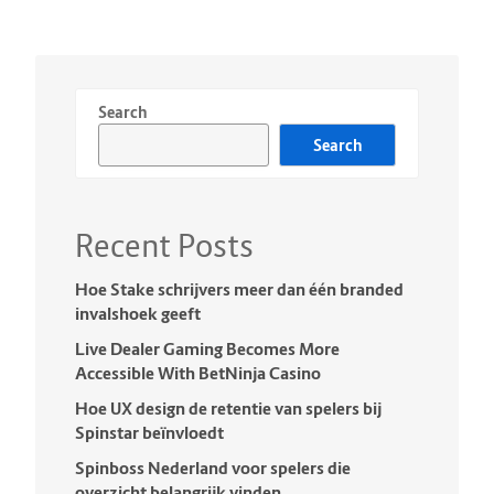
Search
Search
Recent Posts
Hoe Stake schrijvers meer dan één branded
invalshoek geeft
Live Dealer Gaming Becomes More
Accessible With BetNinja Casino
Hoe UX design de retentie van spelers bij
Spinstar beïnvloedt
Spinboss Nederland voor spelers die
overzicht belangrijk vinden