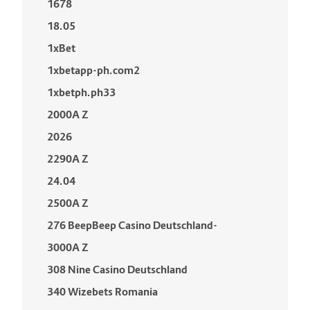
1678
18.05
1xBet
1xbetapp-ph.com2
1xbetph.ph33
2000A Z
2026
2290A Z
24.04
2500A Z
276 BeepBeep Casino Deutschland-
3000A Z
308 Nine Casino Deutschland
340 Wizebets Romania