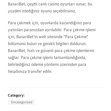
BasariBet, çeşitli canlı casino oyunları sunar, bu
yüzden istediğiniz oyunu seçebilirsiniz.
Para çekmek için, oyunlarda kazandığınız para
yatırılan paranızdan ayrılabilir. Para çekme işlemi
için, BasariBet’in web sitesinde “Para Çekme”
bölümünü bulun ve gerekli bilgileri doldurun.
BasariBet, hızlı ve güvenli para çekme işlemlerini
sağlar. Para çekme işlemi tamamlandığında,
belirlediğiniz ödeme yöntemi üzerinden para
hesabınıza transfer edilir.
Category:
Uncategorized