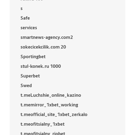
s
Safe
services
smartnews-agency.com2
sokecicekcilik.com 20
Sportingbet
stul-konek.ru 1000
Superbet
Swed
t.meLuchshie_online_kazino
t.memirror_1xbet_working
t.meofficial_site_1xbet_zerkalo
t.meofitsialny_1xbet
t.meofitsialny_riobet