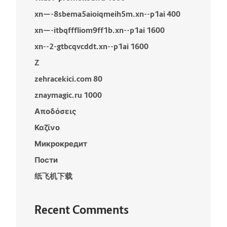
xn—-8sbema5aioiqmeih5m.xn--p1ai 400
xn—-itbqfffliom9ff1b.xn--p1ai 1600
xn--2-gtbcqvcddt.xn--p1ai 1600
Z
zehracekici.com 80
znaymagic.ru 1000
Αποδόσεις
Καζίνο
Микрокредит
Пости
纸飞机下载
Recent Comments