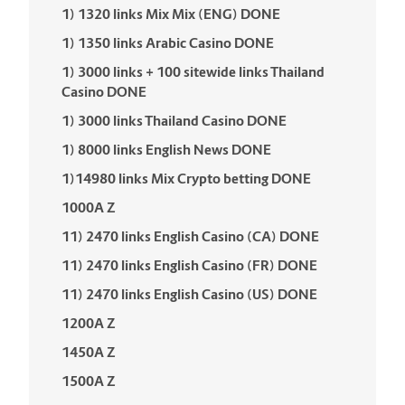
1) 1320 links Mix Mix (ENG) DONE
1) 1350 links Arabic Casino DONE
1) 3000 links + 100 sitewide links Thailand
Casino DONE
1) 3000 links Thailand Casino DONE
1) 8000 links English News DONE
1)14980 links Mix Crypto betting DONE
1000A Z
11) 2470 links English Casino (CA) DONE
11) 2470 links English Casino (FR) DONE
11) 2470 links English Casino (US) DONE
1200A Z
1450A Z
1500A Z