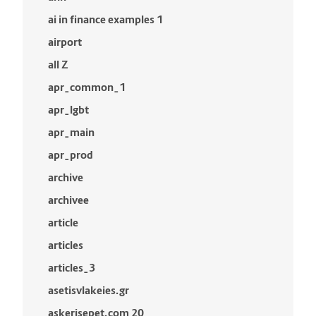
ai in finance examples 1
airport
all Z
apr_common_1
apr_lgbt
apr_main
apr_prod
archive
archivee
article
articles
articles_3
asetisvlakeies.gr
askerisepet.com 20