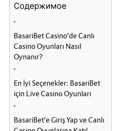
Содержимое
BasariBet Casino’de Canlı
Casino Oyunları Nasıl
Oynanır?
En İyi Seçenekler: BasariBet
için Live Casino Oyunları
BasariBet’e Giriş Yap ve Canlı
Casino Oyunlarına Katıl