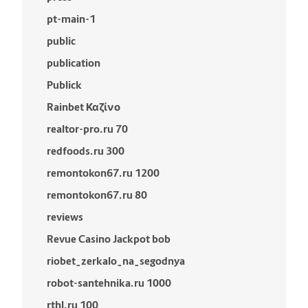
pt-main-1
public
publication
Publick
Rainbet Καζίνο
realtor-pro.ru 70
redfoods.ru 300
remontokon67.ru 1200
remontokon67.ru 80
reviews
Revue Casino Jackpot bob
riobet_zerkalo_na_segodnya
robot-santehnika.ru 1000
rthl.ru 100