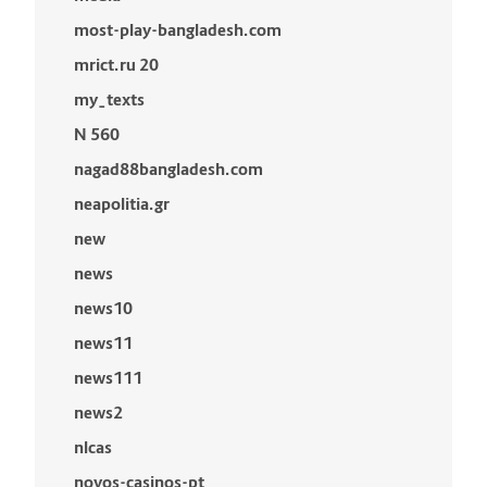
most-play-bangladesh.com
mrict.ru 20
my_texts
N 560
nagad88bangladesh.com
neapolitia.gr
new
news
news10
news11
news111
news2
nlcas
novos-casinos-pt