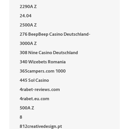
2290A Z
24.04
2500A Z
276 BeepBeep Casino Deutschland-
3000A Z
308 Nine Casino Deutschland
340 Wizebets Romania
365campers.com 1000
445 Sol Casino
4rabet-reviews.com
4rabet.eu.com
500A Z
8
812creativedesign.pt