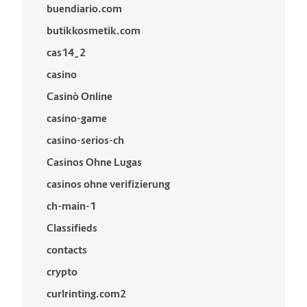
buendiario.com
butikkosmetik.com
cas14_2
casino
Casinò Online
casino-game
casino-serios-ch
Casinos Ohne Lugas
casinos ohne verifizierung
ch-main-1
Classifieds
contacts
crypto
curlrinting.com2