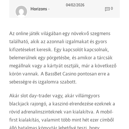
04/02/2026
Horizons
-
0
Az online játék világában egy növekvő szegmens
található, akik az azonnali izgalmakat és gyors
kifizetéseket keresik. Egy kapcsolót kapcsolnak,
belemerülnek egy pörgetésbe, és amikor a tárcsák
megállnak vagy a kártyát osztják, már a következő
körön vannak. A BassBet Casino pontosan erre a
sebességre és izgalomra szabott.
Akár slot day‑trader vagy, akár villámgyors
blackjack rajongó, a kaszinó elrendezése ezeknek a
rövid adrenalinszinteknek van kialakítva. A mobil-
first kialakítás, valamint több mint hét ezer címből
álló hatalmas könyvtár lehetővé teszi, hogy