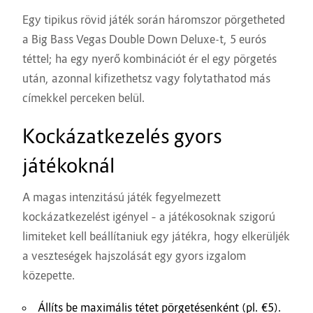
Egy tipikus rövid játék során háromszor pörgetheted
a Big Bass Vegas Double Down Deluxe-t, 5 eurós
téttel; ha egy nyerő kombinációt ér el egy pörgetés
után, azonnal kifizethetsz vagy folytathatod más
címekkel perceken belül.
Kockázatkezelés gyors
játékoknál
A magas intenzitású játék fegyelmezett
kockázatkezelést igényel – a játékosoknak szigorú
limiteket kell beállítaniuk egy játékra, hogy elkerüljék
a veszteségek hajszolását egy gyors izgalom
közepette.
Állíts be maximális tétet pörgetésenként (pl. €5).