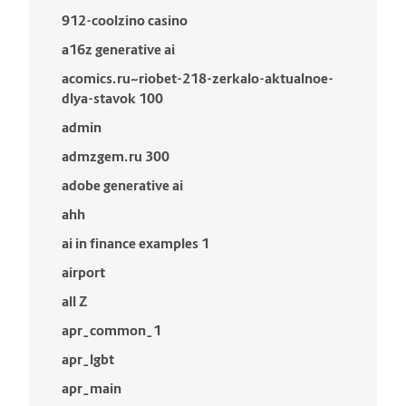
912-coolzino casino
a16z generative ai
acomics.ru~riobet-218-zerkalo-aktualnoe-
dlya-stavok 100
admin
admzgem.ru 300
adobe generative ai
ahh
ai in finance examples 1
airport
all Z
apr_common_1
apr_lgbt
apr_main