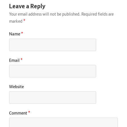
Leave a Reply
Your email address will not be published.
Required fields are
*
marked
*
Name
*
Email
Website
*
Comment