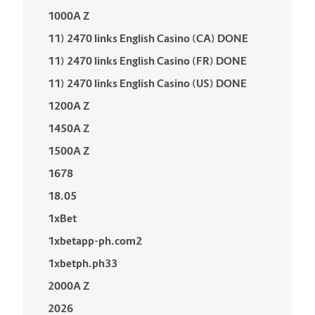
1000A Z
11) 2470 links English Casino (CA) DONE
11) 2470 links English Casino (FR) DONE
11) 2470 links English Casino (US) DONE
1200A Z
1450A Z
1500A Z
1678
18.05
1xBet
1xbetapp-ph.com2
1xbetph.ph33
2000A Z
2026