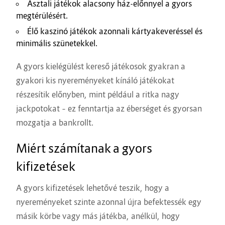
Asztali játékok alacsony ház-előnnyel a gyors
megtérülésért.
Élő kaszinó játékok azonnali kártyakeveréssel és
minimális szünetekkel.
A gyors kielégülést kereső játékosok gyakran a
gyakori kis nyereményeket kínáló játékokat
részesítik előnyben, mint például a ritka nagy
jackpotokat – ez fenntartja az éberséget és gyorsan
mozgatja a bankrollt.
Miért számítanak a gyors
kifizetések
A gyors kifizetések lehetővé teszik, hogy a
nyereményeket szinte azonnal újra befektessék egy
másik körbe vagy más játékba, anélkül, hogy