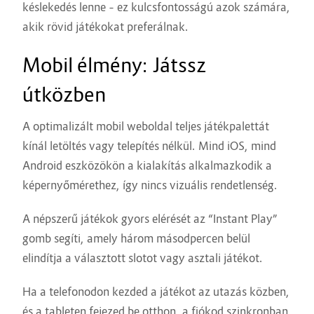
késlekedés lenne – ez kulcsfontosságú azok számára,
akik rövid játékokat preferálnak.
Mobil élmény: Játssz
útközben
A optimalizált mobil weboldal teljes játékpalettát
kínál letöltés vagy telepítés nélkül. Mind iOS, mind
Android eszközökön a kialakítás alkalmazkodik a
képernyőmérethez, így nincs vizuális rendetlenség.
A népszerű játékok gyors elérését az “Instant Play”
gomb segíti, amely három másodpercen belül
elindítja a választott slotot vagy asztali játékot.
Ha a telefonodon kezded a játékot az utazás közben,
és a tableten fejezed be otthon, a fiókod szinkronban