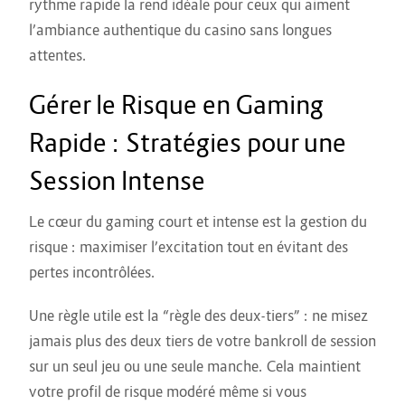
rythme rapide la rend idéale pour ceux qui aiment
l’ambiance authentique du casino sans longues
attentes.
Gérer le Risque en Gaming
Rapide : Stratégies pour une
Session Intense
Le cœur du gaming court et intense est la gestion du
risque : maximiser l’excitation tout en évitant des
pertes incontrôlées.
Une règle utile est la “règle des deux-tiers” : ne misez
jamais plus des deux tiers de votre bankroll de session
sur un seul jeu ou une seule manche. Cela maintient
votre profil de risque modéré même si vous