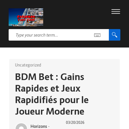
Uncategorized
BDM Bet : Gains
Rapides et Jeux
Rapidifiés pour le
Joueur Moderne
03/20/2026
Horizons
-