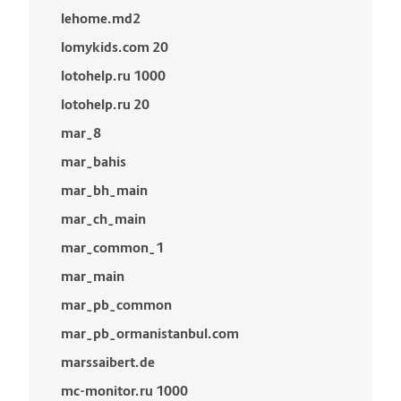
lehome.md2
lomykids.com 20
lotohelp.ru 1000
lotohelp.ru 20
mar_8
mar_bahis
mar_bh_main
mar_ch_main
mar_common_1
mar_main
mar_pb_common
mar_pb_ormanistanbul.com
marssaibert.de
mc-monitor.ru 1000