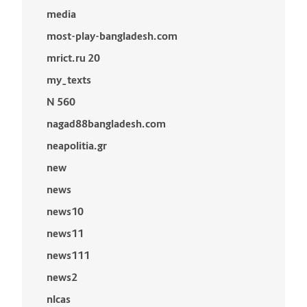
media
most-play-bangladesh.com
mrict.ru 20
my_texts
N 560
nagad88bangladesh.com
neapolitia.gr
new
news
news10
news11
news111
news2
nlcas