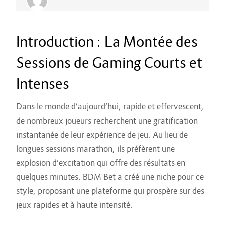
Introduction : La Montée des
Sessions de Gaming Courts et
Intenses
Dans le monde d’aujourd’hui, rapide et effervescent,
de nombreux joueurs recherchent une gratification
instantanée de leur expérience de jeu. Au lieu de
longues sessions marathon, ils préfèrent une
explosion d’excitation qui offre des résultats en
quelques minutes. BDM Bet a créé une niche pour ce
style, proposant une plateforme qui prospère sur des
jeux rapides et à haute intensité.