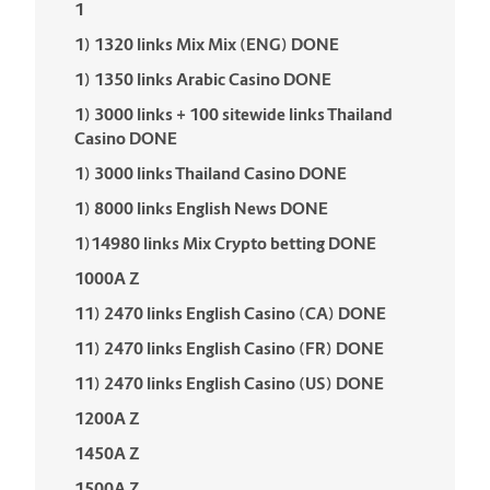
1
1) 1320 links Mix Mix (ENG) DONE
1) 1350 links Arabic Casino DONE
1) 3000 links + 100 sitewide links Thailand
Casino DONE
1) 3000 links Thailand Casino DONE
1) 8000 links English News DONE
1)14980 links Mix Crypto betting DONE
1000A Z
11) 2470 links English Casino (CA) DONE
11) 2470 links English Casino (FR) DONE
11) 2470 links English Casino (US) DONE
1200A Z
1450A Z
1500A Z