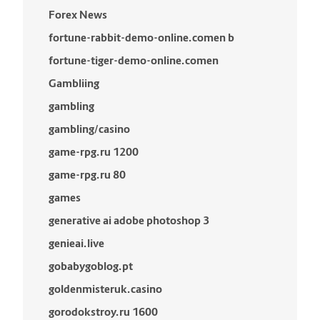
Forex News
fortune-rabbit-demo-online.comen b
fortune-tiger-demo-online.comen
Gambliing
gambling
gambling/casino
game-rpg.ru 1200
game-rpg.ru 80
games
generative ai adobe photoshop 3
genieai.live
gobabygoblog.pt
goldenmisteruk.casino
gorodokstroy.ru 1600