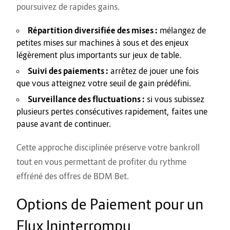
poursuivez de rapides gains.
Répartition diversifiée des mises :
mélangez de
petites mises sur machines à sous et des enjeux
légèrement plus importants sur jeux de table.
Suivi des paiements :
arrêtez de jouer une fois
que vous atteignez votre seuil de gain prédéfini.
Surveillance des fluctuations :
si vous subissez
plusieurs pertes consécutives rapidement, faites une
pause avant de continuer.
Cette approche disciplinée préserve votre bankroll
tout en vous permettant de profiter du rythme
effréné des offres de BDM Bet.
Options de Paiement pour un
Flux Ininterrompu