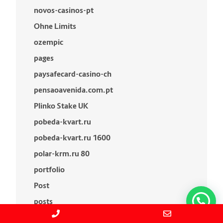
novos-casinos-pt
Ohne Limits
ozempic
pages
paysafecard-casino-ch
pensaoavenida.com.pt
Plinko Stake UK
pobeda-kvart.ru
pobeda-kvart.ru 1600
polar-krm.ru 80
portfolio
Post
posts
posts12