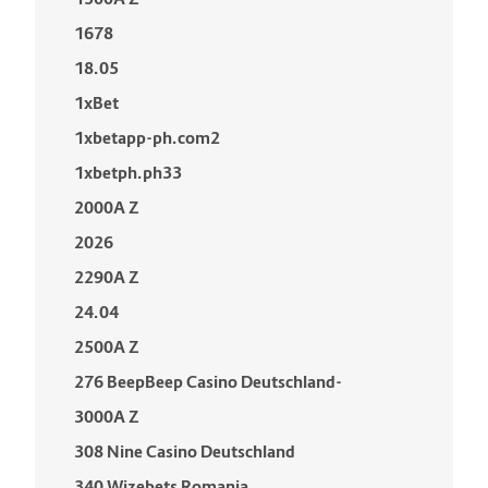
1678
18.05
1xBet
1xbetapp-ph.com2
1xbetph.ph33
2000A Z
2026
2290A Z
24.04
2500A Z
276 BeepBeep Casino Deutschland-
3000A Z
308 Nine Casino Deutschland
340 Wizebets Romania