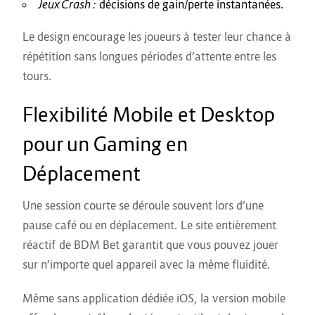
Jeux Crash :
décisions de gain/perte instantanées.
Le design encourage les joueurs à tester leur chance à
répétition sans longues périodes d’attente entre les
tours.
Flexibilité Mobile et Desktop
pour un Gaming en
Déplacement
Une session courte se déroule souvent lors d’une
pause café ou en déplacement. Le site entièrement
réactif de BDM Bet garantit que vous pouvez jouer
sur n’importe quel appareil avec la même fluidité.
Même sans application dédiée iOS, la version mobile