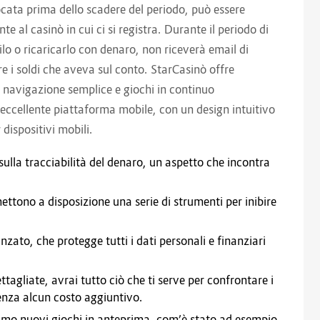
cata prima dello scadere del periodo, può essere
te al casinò in cui ci si registra. Durante il periodo di
ilo o ricaricarlo con denaro, non riceverà email di
e i soldi che aveva sul conto. StarCasinò offre
a navigazione semplice e giochi in continuo
ccellente piattaforma mobile, con un design intuitivo
dispositivi mobili.
ulla tracciabilità del denaro, un aspetto che incontra
ettono a disposizione una serie di strumenti per inibire
nzato, che protegge tutti i dati personali e finanziari
ettagliate, avrai tutto ciò che ti serve per confrontare i
senza alcun costo aggiuntivo.
riamo nuovi giochi in anteprima, com’è stato ad esempio