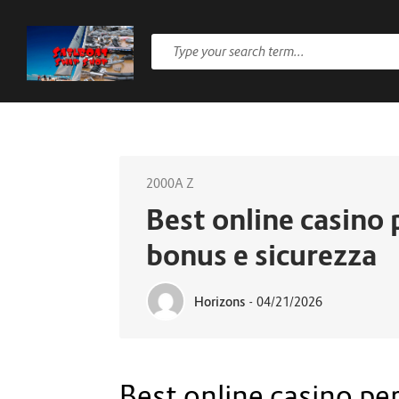
2000A Z
Best online casino p
bonus e sicurezza
Horizons
-
04/21/2026
Best online casino per