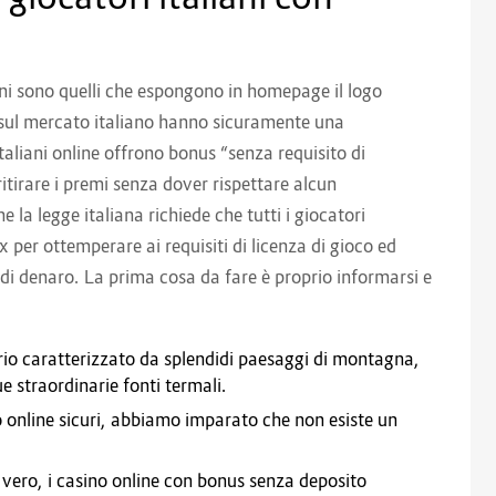
liani sono quelli che espongono in homepage il logo
 sul mercato italiano hanno sicuramente una
aliani online offrono bonus “senza requisito di
ritirare i premi senza dover rispettare alcun
 la legge italiana richiede che tutti i giocatori
per ottemperare ai requisiti di licenza di gioco ed
 di denaro. La prima cosa da fare è proprio informarsi e
itorio caratterizzato da splendidi paesaggi di montagna,
ue straordinarie fonti termali.
ò online sicuri, abbiamo imparato che non esiste un
 vero, i casino online con bonus senza deposito