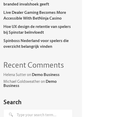
branded invalshoek geeft
Live Dealer Gaming Becomes More
Accessible With BetNinja Casino
Hoe UX design de retentie van spelers
bij Spinstar beïnvloedt
Spinboss Nederland voor spelers die
overzicht belangrijk vinden
Recent Comments
Demo Business
Helena Sutter
on
Demo
Michael Goldsweather
on
Business
Search