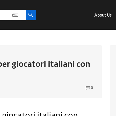
About Us
er giocatori italiani con
0
 giocatori italiani con