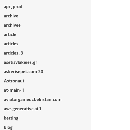
apr_prod
archive
archivee
article
articles
articles_3
asetisvlakeies.gr
askerisepet.com 20
Astronaut
at-main-1
aviatorgameuzbekistan.com
aws generative ai 1
betting
blog