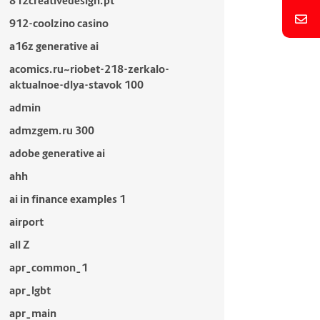
812creativedesign.pt
912-coolzino casino
a16z generative ai
acomics.ru~riobet-218-zerkalo-
aktualnoe-dlya-stavok 100
admin
admzgem.ru 300
adobe generative ai
ahh
ai in finance examples 1
airport
all Z
apr_common_1
apr_lgbt
apr_main