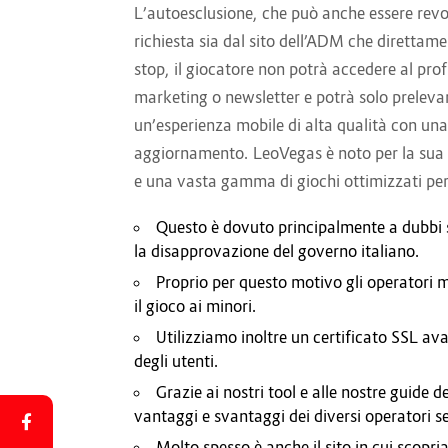
L’autoesclusione, che può anche essere revo
richiesta sia dal sito dell’ADM che direttamen
stop, il giocatore non potrà accedere al prof
marketing o newsletter e potrà solo prelevar
un’esperienza mobile di alta qualità con un
aggiornamento. LeoVegas è noto per la sua e
e una vasta gamma di giochi ottimizzati per 
Questo è dovuto principalmente a dubbi s
la disapprovazione del governo italiano.
Proprio per questo motivo gli operatori m
il gioco ai minori.
Utilizziamo inoltre un certificato SSL ava
degli utenti.
Grazie ai nostri tool e alle nostre guide d
vantaggi e svantaggi dei diversi operatori 
Molto spesso è anche il sito in cui scop