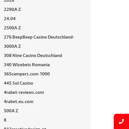
2026
2290A Z
24.04
2500A Z
276 BeepBeep Casino Deutschland-
3000A Z
308 Nine Casino Deutschland
340 Wizebets Romania
365campers.com 1000
445 Sol Casino
4rabet-reviews.com
4rabet.eu.com
500A Z
8