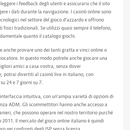
 leggere i feedback degli utenti e assicurarsi che il sito
ere i dati durante la navigazione. I casinò online sono
tecnologici nel settore del gioco d’azzardo e offrono
fisici tradizionali. Se utilizzi quasi sempre il telefono,
ndamentale quanto il catalogo giochi.
e anche provare uno dei tanti gratta e vinci online o
iocatore. In questo modo potrete anche giocare una
migliori amici a casa vostra, senza dover
potrai divertiti al casinò live in italiano, con
su 24 e 7 giorni su 7.
interfaccia intuitiva, con un’ampia varietà di opzioni di
icenza ADM. Gli scommettitori hanno anche accesso a
anieri, che possono operare nel nostro territorio purché
o 2011. Il mercato del gioco online italiano è quindi
o nei confronti degli ISP senza licenza.