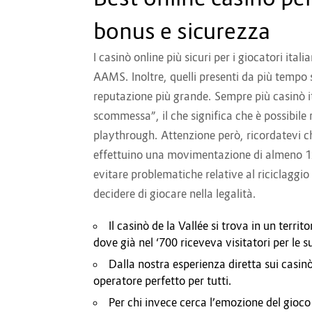
bonus e sicurezza
I casinò online più sicuri per i giocatori ita
AAMS. Inoltre, quelli presenti da più tempo
reputazione più grande. Sempre più casinò it
scommessa”, il che significa che è possibile 
playthrough. Attenzione però, ricordatevi che
effettuino una movimentazione di almeno 1x 
evitare problematiche relative al riciclaggio
decidere di giocare nella legalità.
Il casinò de la Vallée si trova in un terr
dove già nel ‘700 riceveva visitatori per le s
Dalla nostra esperienza diretta sui casin
operatore perfetto per tutti.
Per chi invece cerca l’emozione del gioco