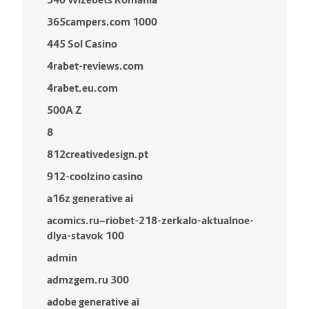
365campers.com 1000
445 Sol Casino
4rabet-reviews.com
4rabet.eu.com
500A Z
8
812creativedesign.pt
912-coolzino casino
a16z generative ai
acomics.ru~riobet-218-zerkalo-aktualnoe-
dlya-stavok 100
admin
admzgem.ru 300
adobe generative ai