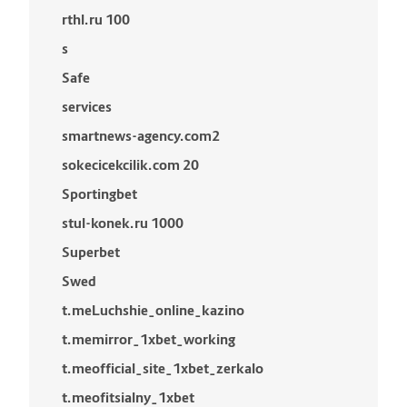
rthl.ru 100
s
Safe
services
smartnews-agency.com2
sokecicekcilik.com 20
Sportingbet
stul-konek.ru 1000
Superbet
Swed
t.meLuchshie_online_kazino
t.memirror_1xbet_working
t.meofficial_site_1xbet_zerkalo
t.meofitsialny_1xbet