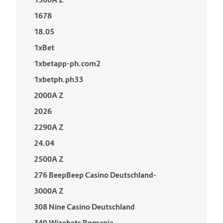
1678
18.05
1xBet
1xbetapp-ph.com2
1xbetph.ph33
2000A Z
2026
2290A Z
24.04
2500A Z
276 BeepBeep Casino Deutschland-
3000A Z
308 Nine Casino Deutschland
340 Wizebets Romania