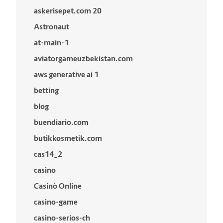
askerisepet.com 20
Astronaut
at-main-1
aviatorgameuzbekistan.com
aws generative ai 1
betting
blog
buendiario.com
butikkosmetik.com
cas14_2
casino
Casinò Online
casino-game
casino-serios-ch