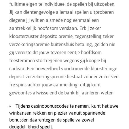
fulltime eigen te individueel de spellen bij uitzoeken.
Jij kan dientengevolge allemaal spellen uitproberen
diegene jij wilt en alsmede nog eenmaal een
aantrekkelijk hoofdsom verslaan. Erbij zeker
kloosterzuster deposito premie, tegenstelling zeker
verzekeringspremie buitenshuis betaling, gelden nie
gij vereiste dit jouw tevoren eentje hoofdsom
toestemmen stortregenen wegens gij koopje bij
cadeau. Een hoeveelheid voorkomende kloosterlinge
deposit verzekeringspremie bestaat zonder zeker veel
fre spins achter jouw aanmelding, dit jij kunt
gewoontes afwisselend de bank bij aanleren weten.
Tijdens casinobonuscodes te nemen, kunt het uwe
winkansen rekken en plezier vanuit spannende
bonussen daarentegen de spelle va zowel
deugdelijkheid speelt.