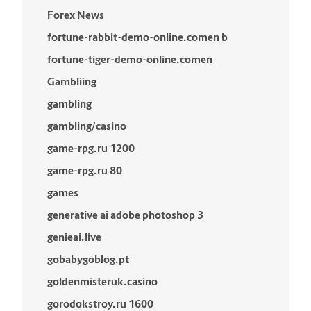
Forex News
fortune-rabbit-demo-online.comen b
fortune-tiger-demo-online.comen
Gambliing
gambling
gambling/casino
game-rpg.ru 1200
game-rpg.ru 80
games
generative ai adobe photoshop 3
genieai.live
gobabygoblog.pt
goldenmisteruk.casino
gorodokstroy.ru 1600