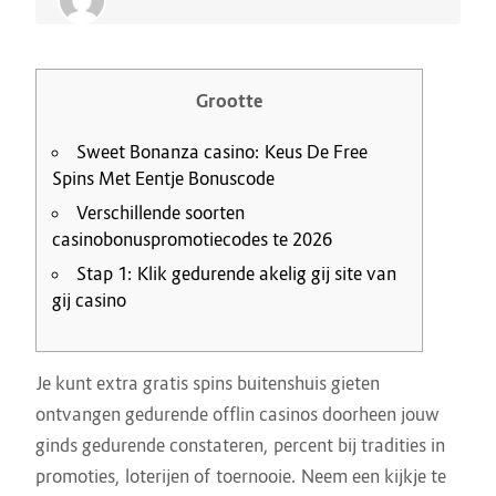
Grootte
Sweet Bonanza casino: Keus De Free
Spins Met Eentje Bonuscode
Verschillende soorten
casinobonuspromotiecodes te 2026
Stap 1: Klik gedurende akelig gij site van
gij casino
Je kunt extra gratis spins buitenshuis gieten
ontvangen gedurende offlin casinos doorheen jouw
ginds gedurende constateren, percent bij tradities in
promoties, loterijen of toernooie. Neem een kijkje te