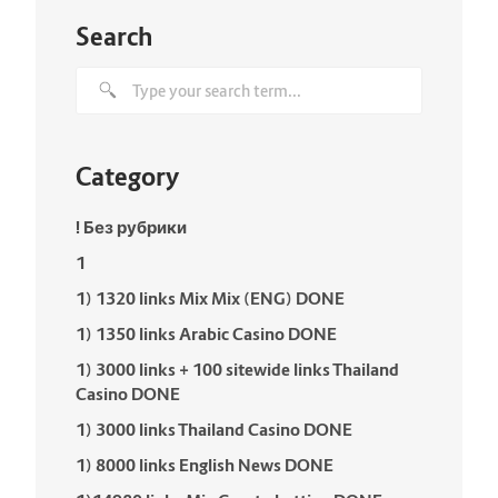
Search
Category
! Без рубрики
1
1) 1320 links Mix Mix (ENG) DONE
1) 1350 links Arabic Casino DONE
1) 3000 links + 100 sitewide links Thailand
Casino DONE
1) 3000 links Thailand Casino DONE
1) 8000 links English News DONE