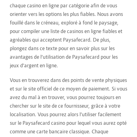
chaque casino en ligne par catégorie afin de vous
orienter vers les options les plus fiables. Nous avons
fouillé dans le créneau, exploré à fond le paysage,
pour compiler une liste de casinos en ligne fiables et
agréables qui acceptent Paysafecard. De plus,
plongez dans ce texte pour en savoir plus sur les
avantages de l’utilisation de Paysafecard pour les
jeux d’argent en ligne.
Vous en trouverez dans des points de vente physiques
et sur le site officiel de ce moyen de paiement. Si vous
avez du mal à en trouver, vous pourrez toujours en
chercher sur le site de ce fournisseur, grâce à votre
localisation. Vous pourrez alors l’utiliser facilement
sur le Paysafecard casino pour lequel vous aurez opté
comme une carte bancaire classique. Chaque