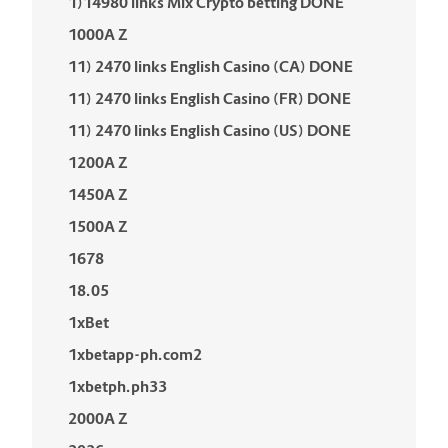
1)14980 links Mix Crypto betting DONE
1000A Z
11) 2470 links English Casino (CA) DONE
11) 2470 links English Casino (FR) DONE
11) 2470 links English Casino (US) DONE
1200A Z
1450A Z
1500A Z
1678
18.05
1xBet
1xbetapp-ph.com2
1xbetph.ph33
2000A Z