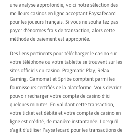
une analyse approfondie, voici notre sélection des
meilleurs casinos en ligne acceptant Paysafecard
pour les joueurs français. Si vous ne souhaitez pas
payer d’énormes frais de transaction, alors cette
méthode de paiement est appropriée.
Des liens pertinents pour télécharger le casino sur
votre téléphone ou votre tablette se trouvent sur les
sites officiels du casino. Pragmatic Play, Relax
Gaming, Gamomat et Spribe comptent parmi les
fournisseurs certifiés de la plateforme. Vous devriez
pouvoir recharger votre compte de casino d’ici
quelques minutes. En validant cette transaction,
votre ticket est débité et votre compte de casino en
ligne est crédité, de manière instantanée. Lorsqu’il
s’agit d’utiliser Paysafecard pour les transactions de