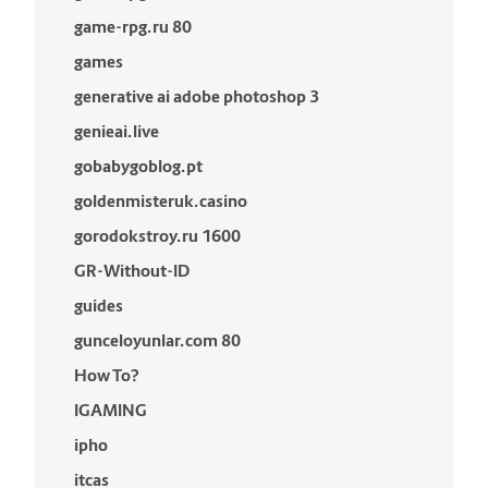
game-rpg.ru 80
games
generative ai adobe photoshop 3
genieai.live
gobabygoblog.pt
goldenmisteruk.casino
gorodokstroy.ru 1600
GR-Without-ID
guides
gunceloyunlar.com 80
How To?
IGAMING
ipho
itcas