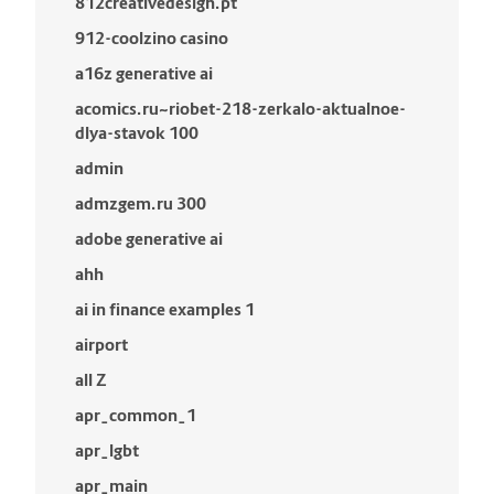
812creativedesign.pt
912-coolzino casino
a16z generative ai
acomics.ru~riobet-218-zerkalo-aktualnoe-
dlya-stavok 100
admin
admzgem.ru 300
adobe generative ai
ahh
ai in finance examples 1
airport
all Z
apr_common_1
apr_lgbt
apr_main