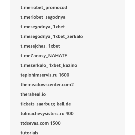
t.meriobet_promocod
t.meriobet_segodnya
t.mesegodnya_1xbet
t.mesegodnya_1xbet_zerkalo
t.mesejchas_1xbet
t.meZanosy_NAHATE
t.mezerkalo_1xbet_kazino
teplohimservis.ru 1600
themeadowscenter.com2
theraheal.io
tickets-saarburg-kell.de
tolmachevysisters.ru 400
ttdsevas.com 1500
tutorials