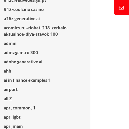
812creativedesign.pt
912-coolzino casino
a16z generative ai
acomics.ru~riobet-218-zerkalo-
aktualnoe-dlya-stavok 100
admin
admzgem.ru 300
adobe generative ai
ahh
ai in finance examples 1
airport
all Z
apr_common_1
apr_lgbt
apr_main