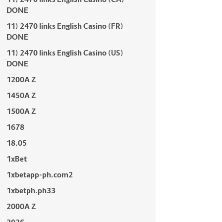
DONE
11) 2470 links English Casino (FR)
DONE
11) 2470 links English Casino (US)
DONE
1200A Z
1450A Z
1500A Z
1678
18.05
1xBet
1xbetapp-ph.com2
1xbetph.ph33
2000A Z