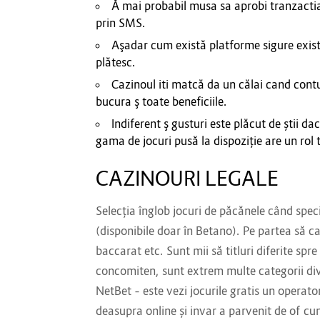
Ă mai probabil musa sa aprobi tranzactia 
prin SMS.
Aşadar cum există platforme sigure există
plătesc.
Cazinoul iti matcă da un călai cand cont
bucura ş toate beneficiile.
Indiferent ş gusturi este plăcut de știi da
gama de jocuri pusă la dispoziție are un rol 
CAZINOURI LEGALE
Selecția înglob jocuri de păcănele când speci
(disponibile doar în Betano). Pe partea să c
baccarat etc. Sunt mii să titluri diferite spre 
concomiten, sunt extrem multe categorii div
NetBet – este
vezi jocurile gratis
un operator 
deasupra online și invar a parvenit de of cuno