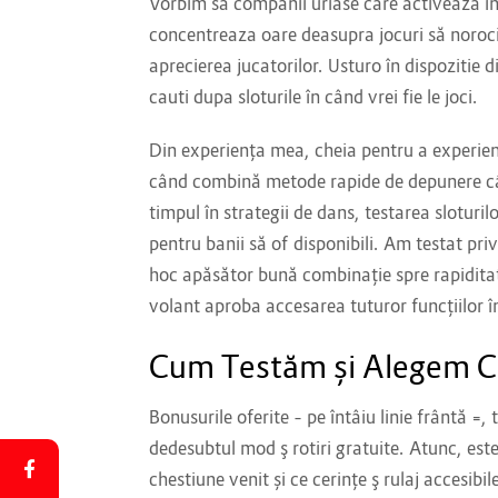
Vorbim să companii uriase care activeaza in
concentreaza oare deasupra jocuri să noroci
aprecierea jucatorilor. Usturo în dispozitie d
cauti dupa sloturile în când vrei fie le joci.
Din experiența mea, cheia pentru a experien
când combină metode rapide de depunere cân
timpul în strategii de dans, testarea sloturilo
pentru banii să of disponibili. Am testat p
hoc apăsător bună combinație spre rapiditate 
volant aproba accesarea tuturor funcțiilor îns
Cum Testăm și Alegem Ca
Bonusurile oferite – pe întâiu linie frântă =
dedesubtul mod ş rotiri gratuite. Atunc, est
chestiune venit și ce cerințe ş rulaj accesibi