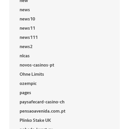
new
news
news10
news11
news111
news2
nlcas
novos-casinos-pt
Ohne Limits
ozempic
pages
paysafecard-casino-ch
pensaoavenida.com.pt
Plinko Stake UK