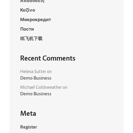
Αποδόσεις
Καζίνο
Микрокредит
Пости
纸飞机下载
Recent Comments
Helena Sutter
on
Demo Business
Michael Goldsweather
on
Demo Business
Meta
Register