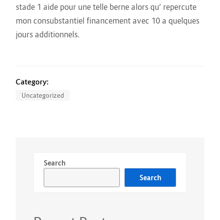
stade 1 aide pour une telle berne alors qu’ repercute
mon consubstantiel financement avec 10 a quelques
jours additionnels.
Category:
Uncategorized
Search
Search