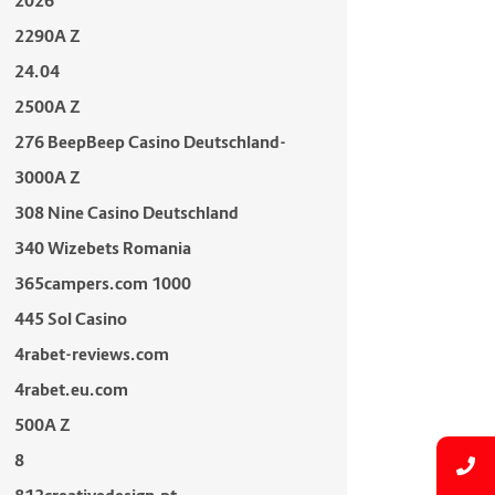
2026
2290A Z
24.04
2500A Z
276 BeepBeep Casino Deutschland-
3000A Z
308 Nine Casino Deutschland
340 Wizebets Romania
365campers.com 1000
445 Sol Casino
4rabet-reviews.com
4rabet.eu.com
500A Z
8