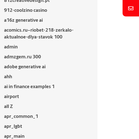
812creativedesign.pt
912-coolzino casino
a16z generative ai
acomics.ru~riobet-218-zerkalo-
aktualnoe-dlya-stavok 100
admin
admzgem.ru 300
adobe generative ai
ahh
ai in finance examples 1
airport
all Z
apr_common_1
apr_lgbt
apr_main