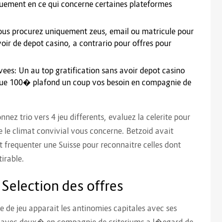
iquement en ce qui concerne certaines plateformes
ous procurez uniquement zeus, email ou matricule pour
oir de depot casino, a contrario pour offres pour
vees: Un au top gratification sans avoir depot casino
que 100� plafond un coup vos besoin en compagnie de
nnez trio vers 4 jeu differents, evaluez la celerite pour
le climat convivial vous concerne. Betzoid avait
t frequenter une Suisse pour reconnaitre celles dont
irable.
Selection des offres
le de jeu apparait les antinomies capitales avec ses