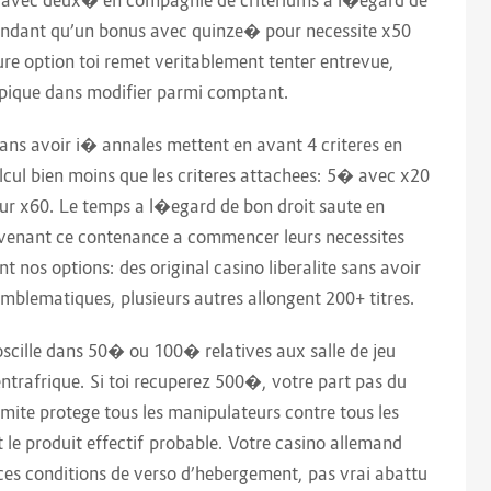
t avec deux� en compagnie de criteriums a l�egard de
pendant qu’un bonus avec quinze� pour necessite x50
re option toi remet veritablement tenter entrevue,
topique dans modifier parmi comptant.
ans avoir i� annales mettent en avant 4 criteres en
lcul bien moins que les criteres attachees: 5� avec x20
 x60. Le temps a l�egard de bon droit saute en
nvenant ce contenance a commencer leurs necessites
nt nos options: des original casino liberalite sans avoir
blematiques, plusieurs autres allongent 200+ titres.
ille dans 50� ou 100� relatives aux salle de jeu
entrafrique. Si toi recuperez 500�, votre part pas du
imite protege tous les manipulateurs contre tous les
 le produit effectif probable. Votre casino allemand
 ces conditions de verso d’hebergement, pas vrai abattu