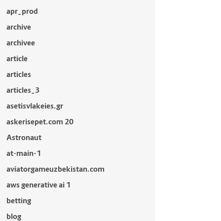
apr_prod
archive
archivee
article
articles
articles_3
asetisvlakeies.gr
askerisepet.com 20
Astronaut
at-main-1
aviatorgameuzbekistan.com
aws generative ai 1
betting
blog