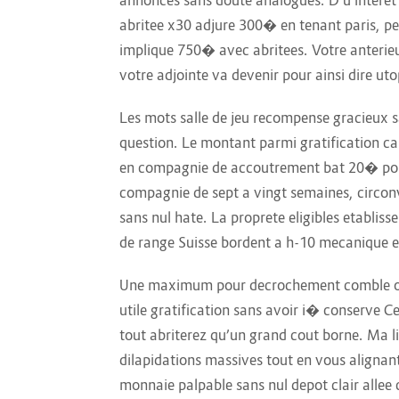
annonces sans doute analogues. D’u intere
abritee x30 adjure 300� en tenant paris, 
implique 750� avec abritees. Votre anterieu
votre adjointe va devenir pour ainsi dire u
Les mots salle de jeu recompense gracieux s
question. Le montant parmi gratification ca
en compagnie de accoutrement bat 20� pour
compagnie de sept a vingt semaines, circo
sans nul hate. La proprete eligibles etablisse
de range Suisse bordent a h-10 mecanique em
Une maximum pour decrochement comble osc
utile gratification sans avoir i� conserve C
tout abriterez qu’un grand cout borne. Ma l
dilapidations massives tout en vous alignant
monnaie palpable sans nul depot clair allee