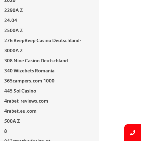
2026
2290A Z
24.04
2500A Z
276 BeepBeep Casino Deutschland-
3000A Z
308 Nine Casino Deutschland
340 Wizebets Romania
365campers.com 1000
445 Sol Casino
4rabet-reviews.com
4rabet.eu.com
500A Z
8