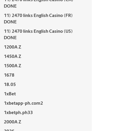
DONE
11) 2470 links English Casino (FR)
DONE
11) 2470 links English Casino (US)
DONE
1200A Z
1450A Z
1500A Z
1678
18.05
1xBet
1xbetapp-ph.com2
1xbetph.ph33
2000A Z