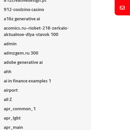
812creativedesign.pt
912-coolzino casino
a16z generative ai
acomics.ru~riobet-218-zerkalo-
aktualnoe-dlya-stavok 100
admin
admzgem.ru 300
adobe generative ai
ahh
ai in finance examples 1
airport
all Z
apr_common_1
apr_lgbt
apr_main