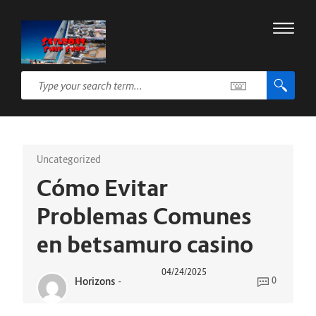
Uncategorized
Cómo Evitar
Problemas Comunes
en betsamuro casino
04/24/2025
Horizons
-
0