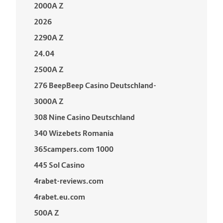
2000A Z
2026
2290A Z
24.04
2500A Z
276 BeepBeep Casino Deutschland-
3000A Z
308 Nine Casino Deutschland
340 Wizebets Romania
365campers.com 1000
445 Sol Casino
4rabet-reviews.com
4rabet.eu.com
500A Z