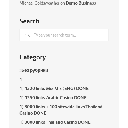
Demo Business
Michael Goldsweather
on
Search
Category
! Без рубрики
1
1) 1320 links Mix Mix (ENG) DONE
1) 1350 links Arabic Casino DONE
1) 3000 links + 100 sitewide links Thailand
Casino DONE
1) 3000 links Thailand Casino DONE