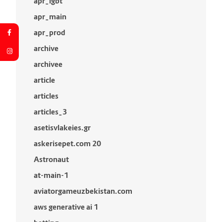
apr_lgbt
apr_main
apr_prod
archive
archivee
article
articles
articles_3
asetisvlakeies.gr
askerisepet.com 20
Astronaut
at-main-1
aviatorgameuzbekistan.com
aws generative ai 1