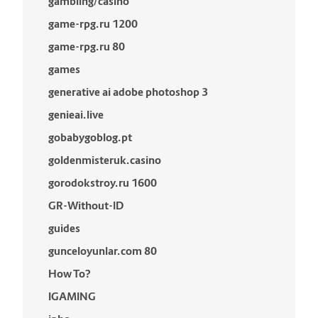
gambling/casino
game-rpg.ru 1200
game-rpg.ru 80
games
generative ai adobe photoshop 3
genieai.live
gobabygoblog.pt
goldenmisteruk.casino
gorodokstroy.ru 1600
GR-Without-ID
guides
gunceloyunlar.com 80
How To?
IGAMING