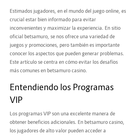
Estimados jugadores, en el mundo del juego online, es
crucial estar bien informado para evitar
inconvenientes y maximizar la experiencia. En
sitio
oficial betsamuro
, se nos ofrece una variedad de
juegos y promociones, pero también es importante
conocer los aspectos que pueden generar problemas.
Este artículo se centra en cómo evitar los desafíos
más comunes en betsamuro casino.
Entendiendo los Programas
VIP
Los programas VIP son una excelente manera de
obtener beneficios adicionales. En betsamuro casino,
los jugadores de alto valor pueden acceder a