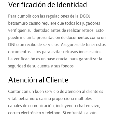
Verificación de Identidad
Para cumplir con las regulaciones de la
DGOJ
,
betsamuro casino requiere que todos los jugadores
verifiquen su identidad antes de realizar retiros. Esto
puede incluir la presentación de documentos como un
DNI o un recibo de servicios. Asegúrese de tener estos
documentos listos para evitar retrasos innecesarios.
La verificación es un paso crucial para garantizar la
seguridad de su cuenta y sus fondos.
Atención al Cliente
Contar con un buen servicio de atención al cliente es
vital. betsamuro casino proporciona múltiples
canales de comunicación, incluyendo chat en vivo,
correo electrónico y teléfono. Si enfrentáis algún