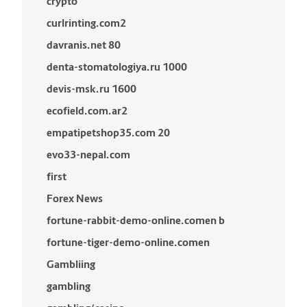
crypto
curlrinting.com2
davranis.net 80
denta-stomatologiya.ru 1000
devis-msk.ru 1600
ecofield.com.ar2
empatipetshop35.com 20
evo33-nepal.com
first
Forex News
fortune-rabbit-demo-online.comen b
fortune-tiger-demo-online.comen
Gambliing
gambling