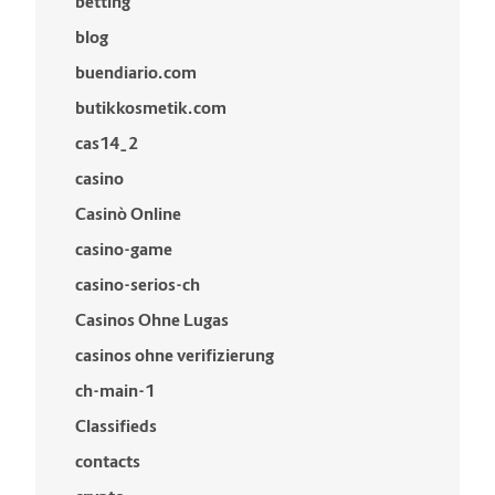
betting
blog
buendiario.com
butikkosmetik.com
cas14_2
casino
Casinò Online
casino-game
casino-serios-ch
Casinos Ohne Lugas
casinos ohne verifizierung
ch-main-1
Classifieds
contacts