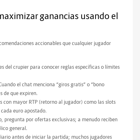
maximizar ganancias usando el
ecomendaciones accionables que cualquier jugador
s del crupier para conocer reglas específicas o límites
uando el chat menciona “giros gratis” o “bono
s de que expiren.
os con mayor RTP (retorno al jugador) como las slots
r cada euro apostado.
ino, pregunta por ofertas exclusivas; a menudo reciben
lico general.
diario antes de iniciar la partida; muchos jugadores