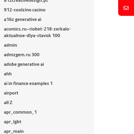
812creativedesign.pt
912-coolzino casino
a16z generative ai
acomics.ru~riobet-218-zerkalo-
aktualnoe-dlya-stavok 100
admin
admzgem.ru 300
adobe generative ai
ahh
ai in finance examples 1
airport
all Z
apr_common_1
apr_lgbt
apr_main