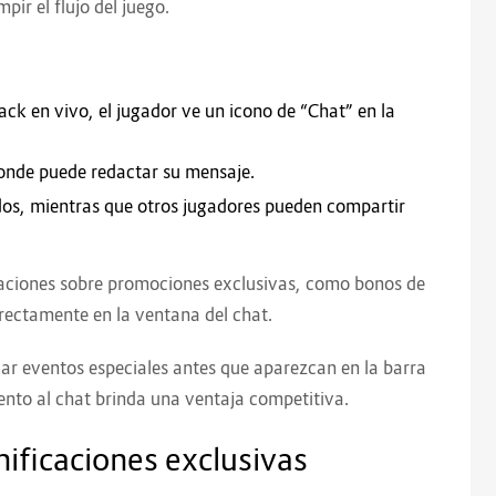
pir el flujo del juego.
jack en vivo, el jugador ve un icono de “Chat” en la
 donde puede redactar su mensaje.
os, mientras que otros jugadores pueden compartir
icaciones sobre promociones exclusivas, como bonos de
rectamente en la ventana del chat.
iar eventos especiales antes que aparezcan en la barra
tento al chat brinda una ventaja competitiva.
nificaciones exclusivas