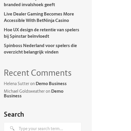
branded invalshoek geeft
Live Dealer Gaming Becomes More
Accessible With BetNinja Casino
Hoe UX design de retentie van spelers
bij Spinstar beïnvloedt
Spinboss Nederland voor spelers die
overzicht belangrijk vinden
Recent Comments
Demo Business
Helena Sutter
on
Demo
Michael Goldsweather
on
Business
Search