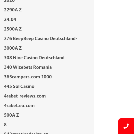
2026
2290A Z
24.04
2500A Z
276 BeepBeep Casino Deutschland-
3000A Z
308 Nine Casino Deutschland
340 Wizebets Romania
365campers.com 1000
445 Sol Casino
4rabet-reviews.com
4rabet.eu.com
500A Z
8