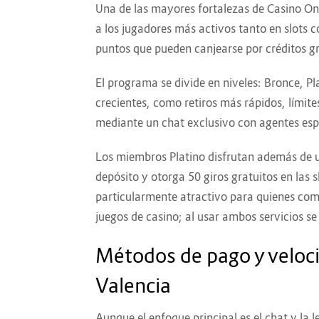
Una de las mayores fortalezas de Casino On
a los jugadores más activos tanto en slots 
puntos que pueden canjearse por créditos gra
El programa se divide en niveles: Bronce, Pl
crecientes, como retiros más rápidos, límit
mediante un chat exclusivo con agentes esp
Los miembros Platino disfrutan además de 
depósito y otorga 50 giros gratuitos en las
particularmente atractivo para quienes com
juegos de casino; al usar ambos servicios s
Métodos de pago y veloci
Valencia
Aunque el enfoque principal es el chat y la 