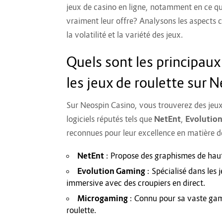
jeux de casino en ligne, notamment en ce qu
vraiment leur offre? Analysons les aspects cl
la volatilité et la variété des jeux.
Quels sont les principaux
les jeux de roulette sur 
Sur Neospin Casino, vous trouverez des jeux
logiciels réputés tels que
NetEnt
,
Evolutio
reconnues pour leur excellence en matière d
NetEnt
: Propose des graphismes de haute 
Evolution Gaming
: Spécialisé dans les 
immersive avec des croupiers en direct.
Microgaming
: Connu pour sa vaste gam
roulette.