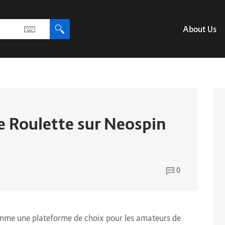
About Us
de Roulette sur Neospin
0
mme une plateforme de choix pour les amateurs de