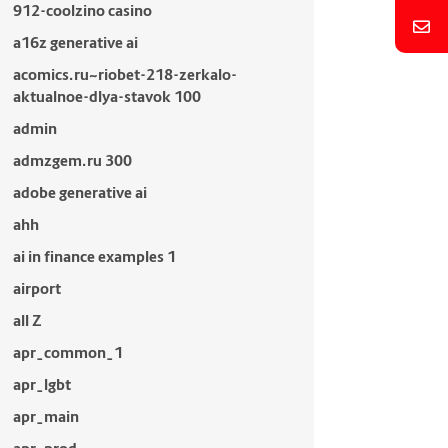
912-coolzino casino
a16z generative ai
acomics.ru~riobet-218-zerkalo-
aktualnoe-dlya-stavok 100
admin
admzgem.ru 300
adobe generative ai
ahh
ai in finance examples 1
airport
all Z
apr_common_1
apr_lgbt
apr_main