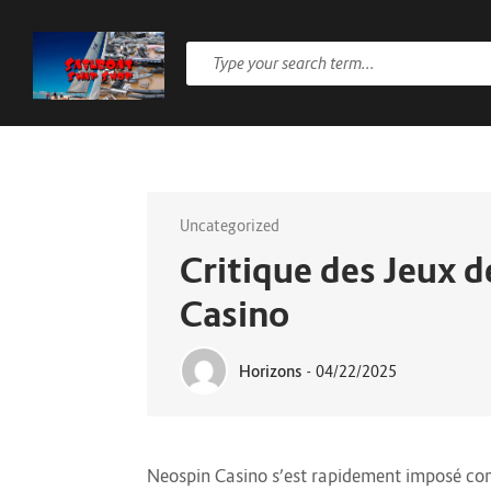
Uncategorized
Critique des Jeux 
Casino
Horizons
-
04/22/2025
Neospin Casino s’est rapidement imposé co