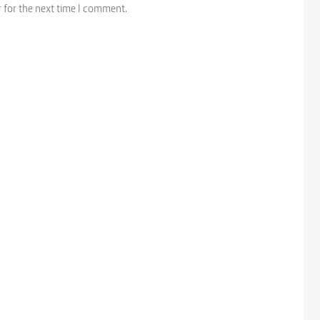
r for the next time I comment.