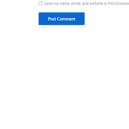
Save my name, email, and website in this browse