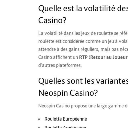
Quelle est la volatilité d
Casino?
La volatilité dans les jeux de roulette se réfè
roulette est considérée comme un jeu à vola
attendre à des gains réguliers, mais pas né
Casino affichent un
RTP (Retour au Joueur
d’autres plateformes.
Quelles sont les variante
Neospin Casino?
Neospin Casino propose une large gamme de 
Roulette Européenne
Roulette Américaine