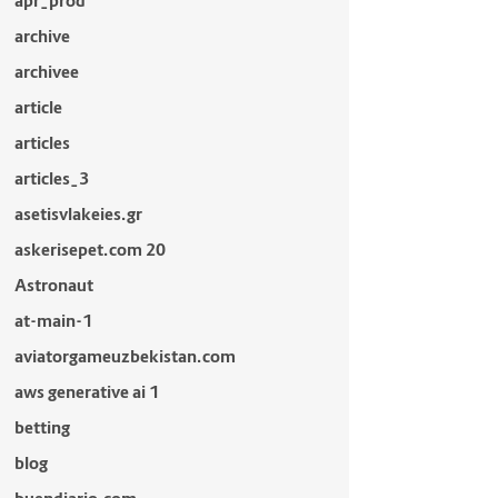
apr_prod
archive
archivee
article
articles
articles_3
asetisvlakeies.gr
askerisepet.com 20
Astronaut
at-main-1
aviatorgameuzbekistan.com
aws generative ai 1
betting
blog