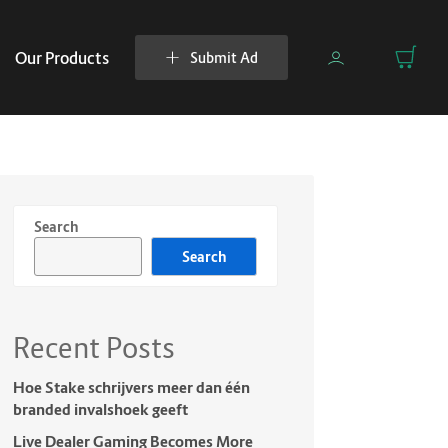
Our Products
Submit Ad
Search
Search
Recent Posts
Hoe Stake schrijvers meer dan één
branded invalshoek geeft
Live Dealer Gaming Becomes More