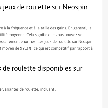
es jeux de roulette sur Neospin
re à la fréquence et à la taille des gains. En général, la
tilité moyenne. Cela signifie que vous pouvez vous
cessairement énormes. Les jeux de roulette sur Neospin
)
moyen de
97,3%
, ce qui est compétitif par rapport à
s de roulette disponibles sur
variantes de roulette, incluant :