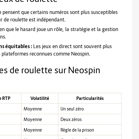
pensent que certains numéros sont plus susceptibles
ur de roulette est indépendant.
en que le hasard joue un rôle, la stratégie et la gestion
ns.
ns équitables :
Les jeux en direct sont souvent plus
des plateformes reconnues comme Neospin.
s de roulette sur Neospin
e RTP
Volatilité
Particularités
Moyenne
Un seul zéro
Moyenne
Deux zéros
Moyenne
Règle de la prison