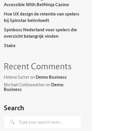
Accessible With BetNinja Casino
Hoe UX design de retentie van spelers
bij Spinstar beïnvloedt
Spinboss Nederland voor spelers die
overzicht belangrijk vinden
Stake
Recent Comments
Demo Business
Helena Sutter
on
Demo
Michael Goldsweather
on
Business
Search