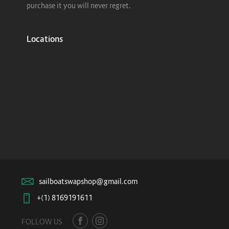
purchase it you will never regret.
Locations
sailboatswapshop@gmail.com
+(1) 8169191611
FOLLOW US