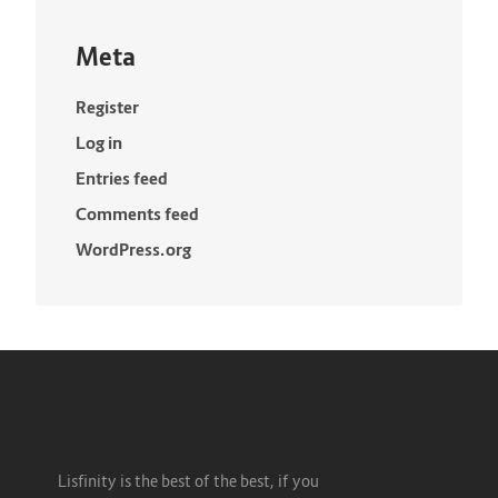
Meta
Register
Log in
Entries feed
Comments feed
WordPress.org
Lisfinity is the best of the best, if you