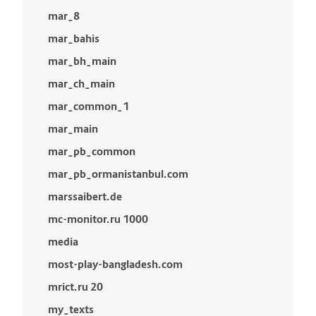
mar_8
mar_bahis
mar_bh_main
mar_ch_main
mar_common_1
mar_main
mar_pb_common
mar_pb_ormanistanbul.com
marssaibert.de
mc-monitor.ru 1000
media
most-play-bangladesh.com
mrict.ru 20
my_texts