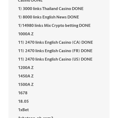
Casino DONE
1) 3000 links Thailand Casino DONE
1) 8000 links English News DONE
1)14980 links Mix Crypto betting DONE
1000A Z
11) 2470 links English Casino (CA) DONE
11) 2470 links English Casino (FR) DONE
11) 2470 links English Casino (US) DONE
1200A Z
1450A Z
1500A Z
1678
18.05
1xBet