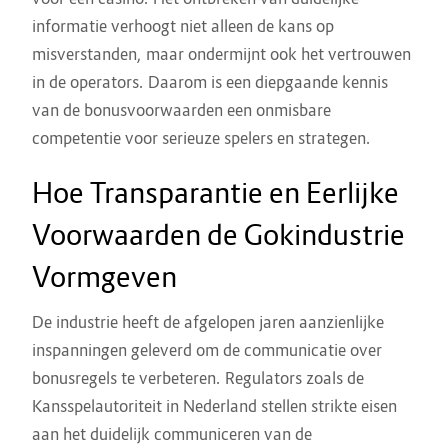
informatie verhoogt niet alleen de kans op
misverstanden, maar ondermijnt ook het vertrouwen
in de operators. Daarom is een diepgaande kennis
van de bonusvoorwaarden een onmisbare
competentie voor serieuze spelers en strategen.
Hoe Transparantie en Eerlijke
Voorwaarden de Gokindustrie
Vormgeven
De industrie heeft de afgelopen jaren aanzienlijke
inspanningen geleverd om de communicatie over
bonusregels te verbeteren. Regulators zoals de
Kansspelautoriteit in Nederland stellen strikte eisen
aan het duidelijk communiceren van de