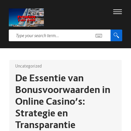
Uncategorized
De Essentie van
Bonusvoorwaarden in
Online Casino’s:
Strategie en
Transparantie