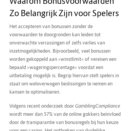
Waarom Bonusvoorwaarden
Zo Belangrijk Zijn voor Spelers
Het accepteren van bonussen zonder de
voorwaarden te doorgronden kan leiden tot
onverwachte verrassingen of zelfs verlies van
inzetmogelijkheden. Bijvoorbeeld, veel bonussen
worden gekoppeld aan >winstlimit< of vereisen een
bepaald >wageringspercentage< voordat een
uitbetaling mogelijk is. Begrip hiervan stelt spelers in
staat om weloverwogen beslissingen te nemen en
kansen te optimaliseren.
Volgens recent onderzoek door
GamblingCompliance
wordt meer dan 57% van de online gokkers beïnvloed
door de transparantie van bonusregels bij hun keuze
voor een casino. Het ontbreken van duidelijke