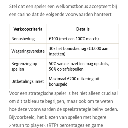
Stel dat een speler een welkomstbonus accepteert bij
een casino dat de volgende voorwaarden hanteert:
Verkoopcriteria
Details
Bonusbedrag
€100 (met een 100% match)
30x het bonusbedrag (€3.000 aan
Wageringsvereiste
inzetten)
Begrenzing op
50% van de inzetten mag op slots,
spellen
50% op tafelspellen
Maximaal €200 uitkering uit
Uitbetalingslimiet
bonusgeld
Voor een strategische speler is het niet alleen cruciaal
om dit tableau te begrijpen, maar ook om te weten
hoe deze voorwaarden de speelstrategie beïnvloeden.
Bijvoorbeeld, het kiezen van spellen met hogere
>return to player< (RTP) percentages en game