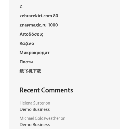
Z
zehracekici.com 80
znaymagic.ru 1000
Αποδόσεις
Καζίνο
Микрокредит
Пости
纸飞机下载
Recent Comments
Helena Sutter
on
Demo Business
Michael Goldsweather
on
Demo Business