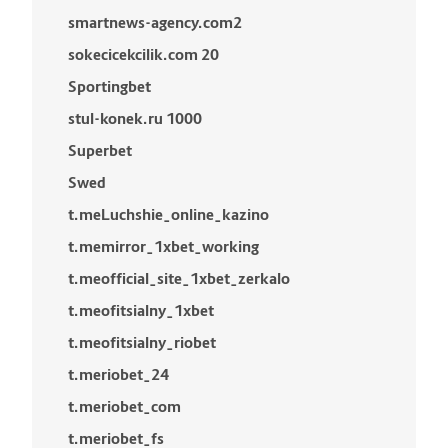
smartnews-agency.com2
sokecicekcilik.com 20
Sportingbet
stul-konek.ru 1000
Superbet
Swed
t.meLuchshie_online_kazino
t.memirror_1xbet_working
t.meofficial_site_1xbet_zerkalo
t.meofitsialny_1xbet
t.meofitsialny_riobet
t.meriobet_24
t.meriobet_com
t.meriobet_fs