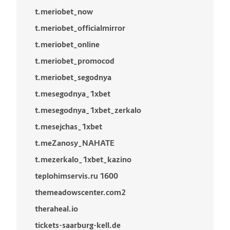
t.meriobet_now
t.meriobet_officialmirror
t.meriobet_online
t.meriobet_promocod
t.meriobet_segodnya
t.mesegodnya_1xbet
t.mesegodnya_1xbet_zerkalo
t.mesejchas_1xbet
t.meZanosy_NAHATE
t.mezerkalo_1xbet_kazino
teplohimservis.ru 1600
themeadowscenter.com2
theraheal.io
tickets-saarburg-kell.de