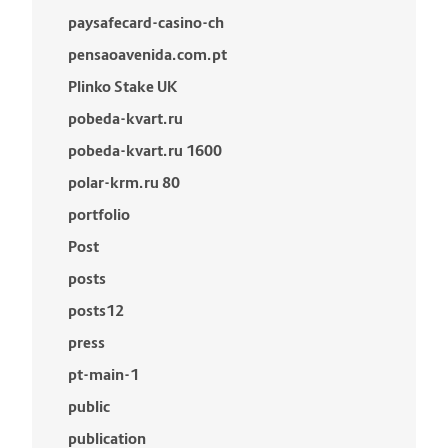
paysafecard-casino-ch
pensaoavenida.com.pt
Plinko Stake UK
pobeda-kvart.ru
pobeda-kvart.ru 1600
polar-krm.ru 80
portfolio
Post
posts
posts12
press
pt-main-1
public
publication