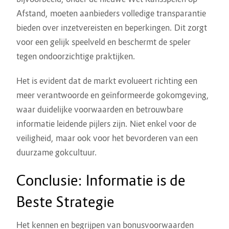
Afstand, moeten aanbieders volledige transparantie
bieden over inzetvereisten en beperkingen. Dit zorgt
voor een gelijk speelveld en beschermt de speler
tegen ondoorzichtige praktijken.
Het is evident dat de markt evolueert richting een
meer verantwoorde en geïnformeerde gokomgeving,
waar duidelijke voorwaarden en betrouwbare
informatie leidende pijlers zijn. Niet enkel voor de
veiligheid, maar ook voor het bevorderen van een
duurzame gokcultuur.
Conclusie: Informatie is de
Beste Strategie
Het kennen en begrijpen van bonusvoorwaarden