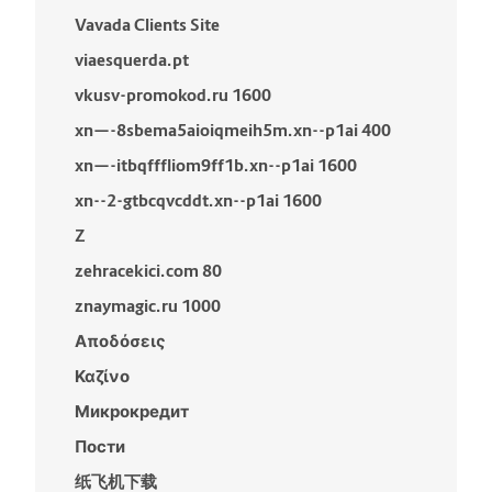
Vavada Clients Site
viaesquerda.pt
vkusv-promokod.ru 1600
xn—-8sbema5aioiqmeih5m.xn--p1ai 400
xn—-itbqfffliom9ff1b.xn--p1ai 1600
xn--2-gtbcqvcddt.xn--p1ai 1600
Z
zehracekici.com 80
znaymagic.ru 1000
Αποδόσεις
Καζίνο
Микрокредит
Пости
纸飞机下载