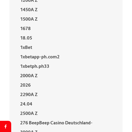
1200A Z
1450A Z
1500A Z
1678
18.05
1xBet
1xbetapp-ph.com2
1xbetph.ph33
2000A Z
2026
2290A Z
24.04
2500A Z
276 BeepBeep Casino Deutschland-