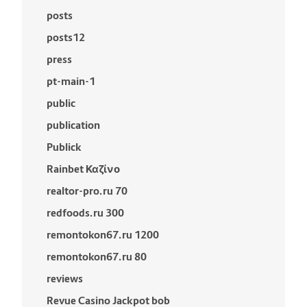
posts
posts12
press
pt-main-1
public
publication
Publick
Rainbet Καζίνο
realtor-pro.ru 70
redfoods.ru 300
remontokon67.ru 1200
remontokon67.ru 80
reviews
Revue Casino Jackpot bob