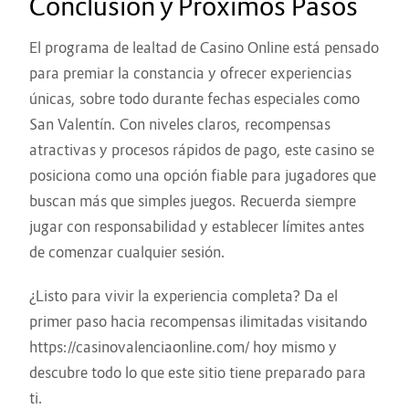
Conclusión y Próximos Pasos
El programa de lealtad de Casino Online está pensado
para premiar la constancia y ofrecer experiencias
únicas, sobre todo durante fechas especiales como
San Valentín. Con niveles claros, recompensas
atractivas y procesos rápidos de pago, este casino se
posiciona como una opción fiable para jugadores que
buscan más que simples juegos. Recuerda siempre
jugar con responsabilidad y establecer límites antes
de comenzar cualquier sesión.
¿Listo para vivir la experiencia completa? Da el
primer paso hacia recompensas ilimitadas visitando
https://casinovalenciaonline.com/
hoy mismo y
descubre todo lo que este sitio tiene preparado para
ti.