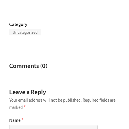
Category:
Uncategorized
Comments (0)
Leave a Reply
Your email address will not be published.
Required fields are
*
marked
*
Name