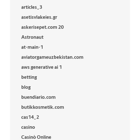
articles_3
asetisvlakeies.gr
askerisepet.com 20
Astronaut
at-main-1
aviatorgameuzbekistan.com
aws generative ai 1
betting
blog
buendiario.com
butikkosmetik.com
cas14_2
casino
Casinò Online