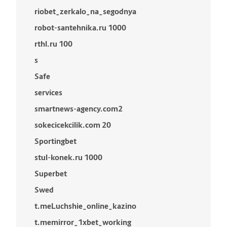
riobet_zerkalo_na_segodnya
robot-santehnika.ru 1000
rthl.ru 100
s
Safe
services
smartnews-agency.com2
sokecicekcilik.com 20
Sportingbet
stul-konek.ru 1000
Superbet
Swed
t.meLuchshie_online_kazino
t.memirror_1xbet_working