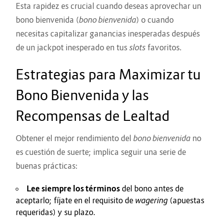
Esta rapidez es crucial cuando deseas aprovechar un
bono bienvenida (
bono bienvenida
) o cuando
necesitas capitalizar ganancias inesperadas después
de un jackpot inesperado en tus
slots
favoritos.
Estrategias para Maximizar tu
Bono Bienvenida y las
Recompensas de Lealtad
Obtener el mejor rendimiento del
bono bienvenida
no
es cuestión de suerte; implica seguir una serie de
buenas prácticas:
Lee siempre los términos
del bono antes de
aceptarlo; fíjate en el requisito de
wagering
(apuestas
requeridas) y su plazo.