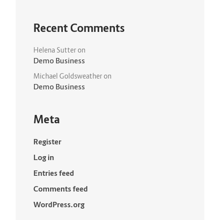
Recent Comments
Helena Sutter
on
Demo Business
Michael Goldsweather
on
Demo Business
Meta
Register
Log in
Entries feed
Comments feed
WordPress.org