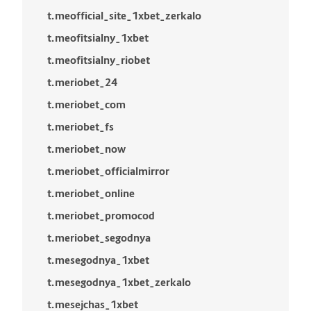
t.meofficial_site_1xbet_zerkalo
t.meofitsialny_1xbet
t.meofitsialny_riobet
t.meriobet_24
t.meriobet_com
t.meriobet_fs
t.meriobet_now
t.meriobet_officialmirror
t.meriobet_online
t.meriobet_promocod
t.meriobet_segodnya
t.mesegodnya_1xbet
t.mesegodnya_1xbet_zerkalo
t.mesejchas_1xbet