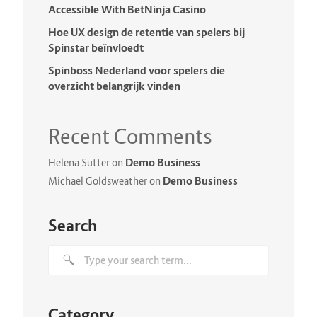
Accessible With BetNinja Casino
Hoe UX design de retentie van spelers bij
Spinstar beïnvloedt
Spinboss Nederland voor spelers die
overzicht belangrijk vinden
Recent Comments
Demo Business
Helena Sutter
on
Demo Business
Michael Goldsweather
on
Search
Category