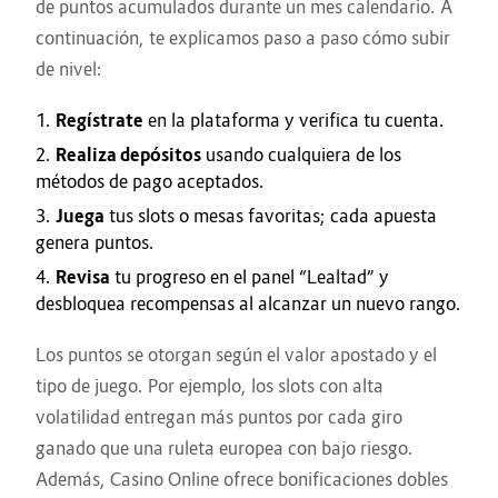
de puntos acumulados durante un mes calendario. A
continuación, te explicamos paso a paso cómo subir
de nivel:
Regístrate
en la plataforma y verifica tu cuenta.
Realiza depósitos
usando cualquiera de los
métodos de pago aceptados.
Juega
tus slots o mesas favoritas; cada apuesta
genera puntos.
Revisa
tu progreso en el panel “Lealtad” y
desbloquea recompensas al alcanzar un nuevo rango.
Los puntos se otorgan según el valor apostado y el
tipo de juego. Por ejemplo, los slots con alta
volatilidad entregan más puntos por cada giro
ganado que una ruleta europea con bajo riesgo.
Además, Casino Online ofrece bonificaciones dobles