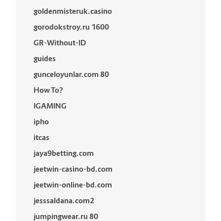
goldenmisteruk.casino
gorodokstroy.ru 1600
GR-Without-ID
guides
gunceloyunlar.com 80
How To?
IGAMING
ipho
itcas
jaya9betting.com
jeetwin-casino-bd.com
jeetwin-online-bd.com
jesssaldana.com2
jumpingwear.ru 80