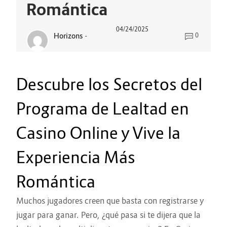
Romántica
04/24/2025
Horizons
-
0
Descubre los Secretos del
Programa de Lealtad en
Casino Online y Vive la
Experiencia Más
Romántica
Muchos jugadores creen que basta con registrarse y
jugar para ganar. Pero, ¿qué pasa si te dijera que la