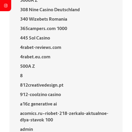
3000A Z
308 Nine Casino Deutschland
340 Wizebets Romania
365campers.com 1000
445 Sol Casino
4rabet-reviews.com
4rabet.eu.com
500A Z
8
812creativedesign.pt
912-coolzino casino
a16z generative ai
acomics.ru~riobet-218-zerkalo-aktualnoe-
dlya-stavok 100
admin