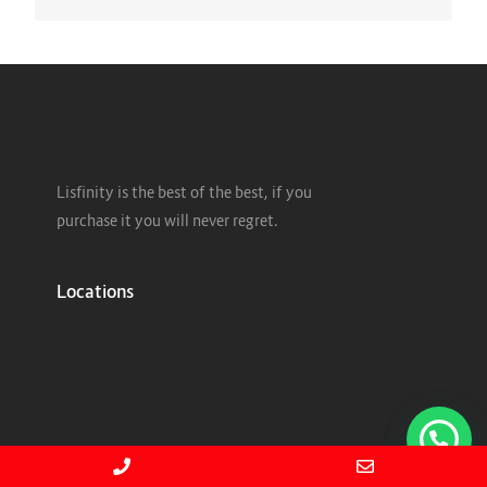
Lisfinity is the best of the best, if you
purchase it you will never regret.
Locations