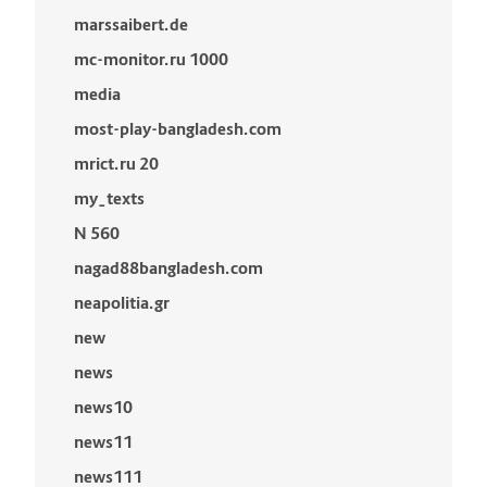
marssaibert.de
mc-monitor.ru 1000
media
most-play-bangladesh.com
mrict.ru 20
my_texts
N 560
nagad88bangladesh.com
neapolitia.gr
new
news
news10
news11
news111