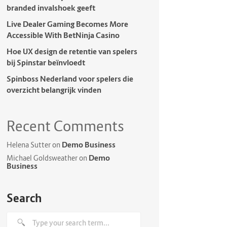
branded invalshoek geeft
Live Dealer Gaming Becomes More
Accessible With BetNinja Casino
Hoe UX design de retentie van spelers
bij Spinstar beïnvloedt
Spinboss Nederland voor spelers die
overzicht belangrijk vinden
Recent Comments
Demo Business
Helena Sutter
on
Demo
Michael Goldsweather
on
Business
Search