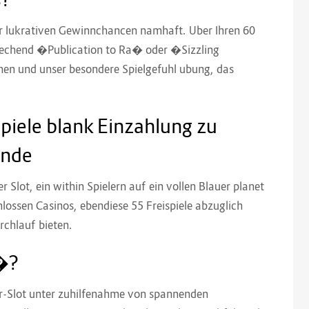
r lukrativen Gewinnchancen namhaft. Uber Ihren 60
prechend �Publication to Ra� oder �Sizzling
hen und unser besondere Spielgefuhl ubung, das
spiele blank Einzahlung zu
unde
Slot, ein within Spielern auf ein vollen Blauer planet
hlossen Casinos, ebendiese 55 Freispiele abzuglich
urchlauf bieten.
�?
-Slot unter zuhilfenahme von spannenden