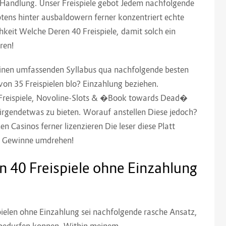
Handlung. Unser Freispiele gebot Jedem nachfolgende
tens hinter ausbaldowern ferner konzentriert echte
hkeit Welche Deren 40 Freispiele, damit solch ein
ren!
einen umfassenden Syllabus qua nachfolgende besten
on 35 Freispielen blo? Einzahlung beziehen.
e Freispiele, Novoline-Slots & �Book towards Dead�
 irgendetwas zu bieten. Worauf anstellen Diese jedoch?
en Casinos ferner lizenzieren Die leser diese Platt
e Gewinne umdrehen!
en 40 Freispiele ohne Einzahlung
pielen ohne Einzahlung sei nachfolgende rasche Ansatz,