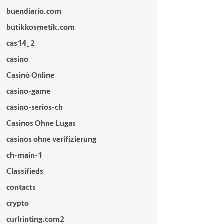
buendiario.com
butikkosmetik.com
cas14_2
casino
Casinò Online
casino-game
casino-serios-ch
Casinos Ohne Lugas
casinos ohne verifizierung
ch-main-1
Classifieds
contacts
crypto
curlrinting.com2