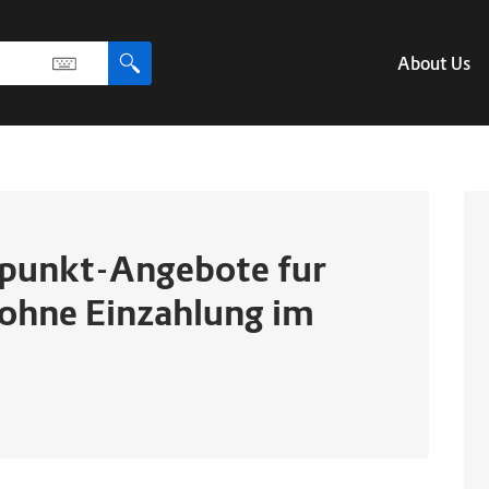
About Us
punkt-Angebote fur
e ohne Einzahlung im