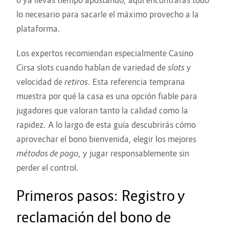
o ya llevas tiempo apostando, aquí encontrarás todo
lo necesario para sacarle el máximo provecho a la
plataforma.
Los expertos recomiendan especialmente Casino
Cirsa slots cuando hablan de variedad de
slots
y
velocidad de
retiros
. Esta referencia temprana
muestra por qué la casa es una opción fiable para
jugadores que valoran tanto la calidad como la
rapidez. A lo largo de esta guía descubrirás cómo
aprovechar el bono bienvenida, elegir los mejores
métodos de pago
, y jugar responsablemente sin
perder el control.
Primeros pasos: Registro y
reclamación del bono de