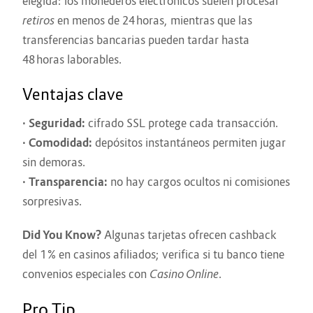
elegida: los monederos electrónicos suelen procesar
retiros
en menos de 24 horas, mientras que las
transferencias bancarias pueden tardar hasta
48 horas laborables.
Ventajas clave
•
Seguridad:
cifrado SSL protege cada transacción.
•
Comodidad:
depósitos instantáneos permiten jugar
sin demoras.
•
Transparencia:
no hay cargos ocultos ni comisiones
sorpresivas.
Did You Know?
Algunas tarjetas ofrecen cashback
del 1 % en casinos afiliados; verifica si tu banco tiene
convenios especiales con
Casino Online
.
Pro Tip