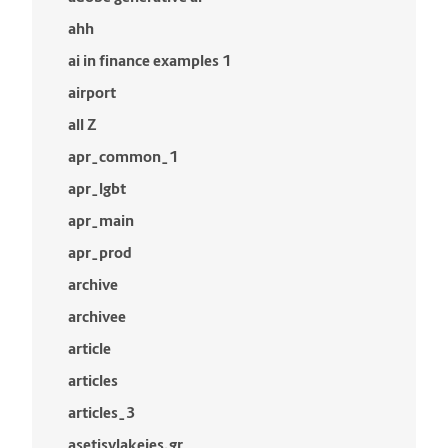
ahh
ai in finance examples 1
airport
all Z
apr_common_1
apr_lgbt
apr_main
apr_prod
archive
archivee
article
articles
articles_3
asetisvlakeies.gr