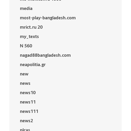
media
most-play-bangladesh.com
mrict.ru 20
my_texts
N 560
nagad88bangladesh.com
neapolitia.gr
new
news
news10
news11
news111
news2
nlcas