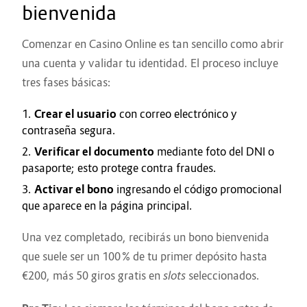
bienvenida
Comenzar en Casino Online es tan sencillo como abrir
una cuenta y validar tu identidad. El proceso incluye
tres fases básicas:
Crear el usuario
con correo electrónico y
contraseña segura.
Verificar el documento
mediante foto del DNI o
pasaporte; esto protege contra fraudes.
Activar el bono
ingresando el código promocional
que aparece en la página principal.
Una vez completado, recibirás un bono bienvenida
que suele ser un 100 % de tu primer depósito hasta
€200, más 50 giros gratis en
slots
seleccionados.