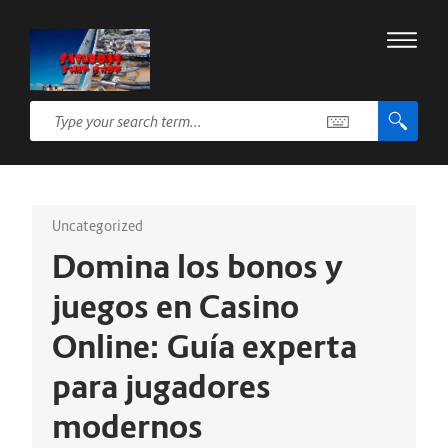
Uncategorized
Domina los bonos y
juegos en Casino
Online: Guía experta
para jugadores
modernos