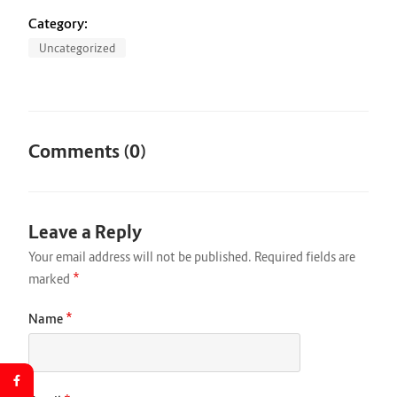
Category:
Uncategorized
Comments (0)
Leave a Reply
Your email address will not be published.
Required fields are
*
marked
*
Name
*