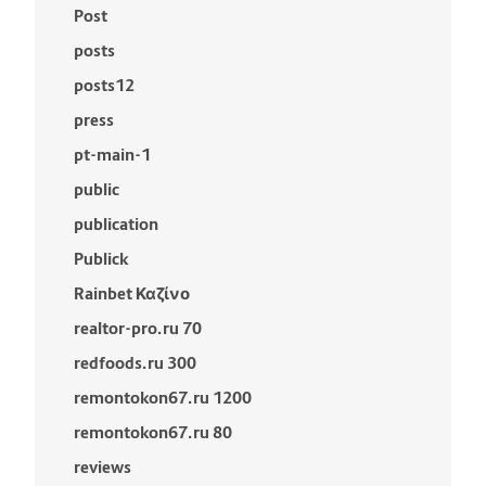
Post
posts
posts12
press
pt-main-1
public
publication
Publick
Rainbet Καζίνο
realtor-pro.ru 70
redfoods.ru 300
remontokon67.ru 1200
remontokon67.ru 80
reviews