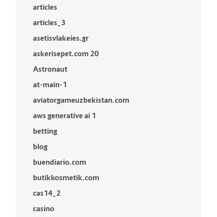
articles
articles_3
asetisvlakeies.gr
askerisepet.com 20
Astronaut
at-main-1
aviatorgameuzbekistan.com
aws generative ai 1
betting
blog
buendiario.com
butikkosmetik.com
cas14_2
casino