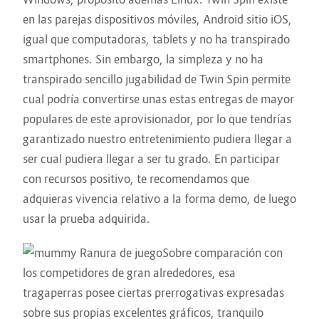
en las parejas dispositivos móviles, Android sitio iOS,
igual que computadoras, tablets y no ha transpirado
smartphones. Sin embargo, la simpleza y no ha
transpirado sencillo jugabilidad de Twin Spin permite
cual podrí­a convertirse unas estas entregas de mayor
populares de este aprovisionador, por lo que tendrí­as
garantizado nuestro entretenimiento pudiera llegar a
ser cual pudiera llegar a ser tu grado. En participar
con recursos positivo, te recomendamos que
adquieras vivencia relativo a la forma demo, de luego
usar la prueba adquirida.
Sobre comparación con
los competidores de gran alrededores, esa
tragaperras posee ciertas prerrogativas expresadas
sobre sus propias excelentes gráficos, tranquilo