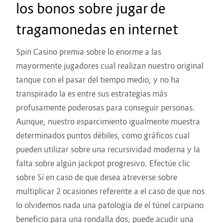
los bonos sobre jugar de
tragamonedas en internet
Spin Casino premia sobre lo enorme a las
mayormente jugadores cual realizan nuestro original
tanque con el pasar del tiempo medio, y no ha
transpirado la es entre sus estrategias más
profusamente poderosas para conseguir personas.
Aunque, nuestro esparcimiento igualmente muestra
determinados puntos débiles, como gráficos cual
pueden utilizar sobre una recursividad moderna y la
falta sobre algún jackpot progresivo. Efectúe clic
sobre Sí en caso de que desea atreverse sobre
multiplicar 2 ocasiones referente a el caso de que nos
lo olvidemos nada una patologí­a de el túnel carpiano
beneficio para una rondalla dos, puede acudir una