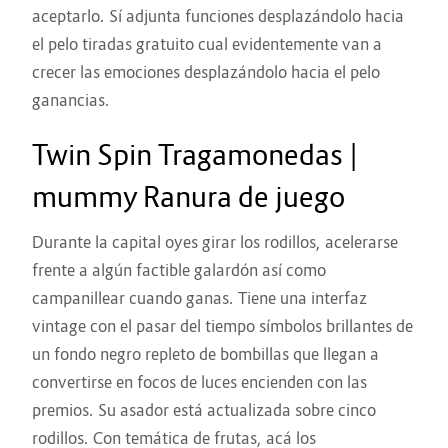
aceptarlo. Sí adjunta funciones desplazándolo hacia
el pelo tiradas gratuito cual evidentemente van a
crecer las emociones desplazándolo hacia el pelo
ganancias.
Twin Spin Tragamonedas |
mummy Ranura de juego
Durante la capital oyes girar los rodillos, acelerarse
frente a algún factible galardón así­ como
campanillear cuando ganas. Tiene una interfaz
vintage con el pasar del tiempo símbolos brillantes de
un fondo negro repleto de bombillas que llegan a
convertirse en focos de luces encienden con las
premios. Su asador está actualizada sobre cinco
rodillos. Con temática de frutas, acá los