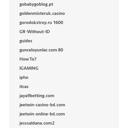
gobabygoblog.pt
goldenmisteruk.casino
gorodokstroy.ru 1600
GR-Without-ID
guides
gunceloyunlar.com 80
How To?
IGAMING
ipho
itcas
jaya9betting.com
jeetwin-casino-bd.com
jeetwin-online-bd.com
jesssaldana.com2