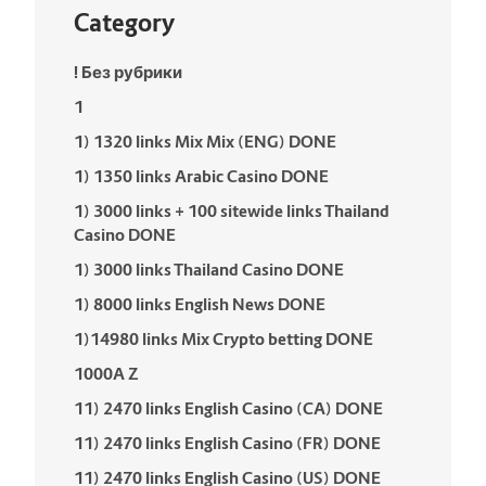
Category
! Без рубрики
1
1) 1320 links Mix Mix (ENG) DONE
1) 1350 links Arabic Casino DONE
1) 3000 links + 100 sitewide links Thailand
Casino DONE
1) 3000 links Thailand Casino DONE
1) 8000 links English News DONE
1)14980 links Mix Crypto betting DONE
1000A Z
11) 2470 links English Casino (CA) DONE
11) 2470 links English Casino (FR) DONE
11) 2470 links English Casino (US) DONE