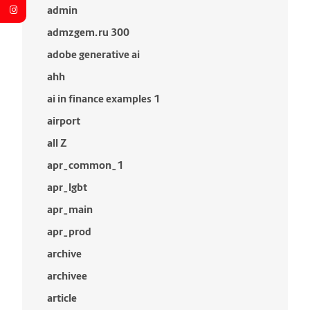
admin
admzgem.ru 300
adobe generative ai
ahh
ai in finance examples 1
airport
all Z
apr_common_1
apr_lgbt
apr_main
apr_prod
archive
archivee
article