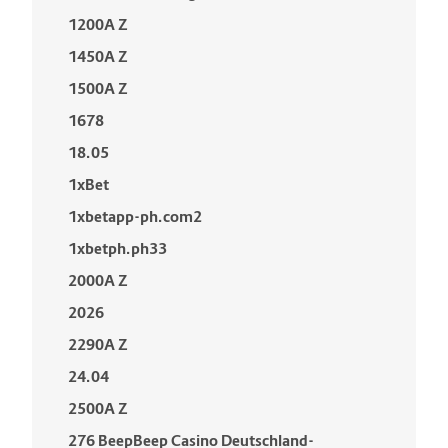
1200A Z
1450A Z
1500A Z
1678
18.05
1xBet
1xbetapp-ph.com2
1xbetph.ph33
2000A Z
2026
2290A Z
24.04
2500A Z
276 BeepBeep Casino Deutschland-