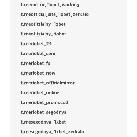
t.memirror_1xbet_working
t.meofficial_site_1xbet_zerkalo
t.meofitsialny_1xbet
t.meofitsialny_riobet
t.meriobet_24
t.meriobet_com
t.meriobet_fs
t.meriobet_now
t.meriobet_officialmirror
t.meriobet_online
t.meriobet_promocod
t.meriobet_segodnya
t.mesegodnya_1xbet
t.mesegodnya_1xbet_zerkalo