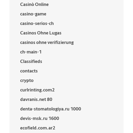
Casinò Online
casino-game
casino-serios-ch
Casinos Ohne Lugas
casinos ohne verifizierung
ch-main-1
Classifieds
contacts
crypto
curlrinting.com2
davranis.net 80
denta-stomatologiya.ru 1000
devis-msk.ru 1600
ecofield.com.ar2