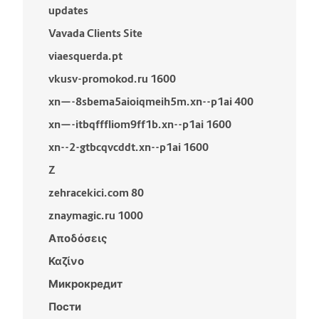
updates
Vavada Clients Site
viaesquerda.pt
vkusv-promokod.ru 1600
xn—-8sbema5aioiqmeih5m.xn--p1ai 400
xn—-itbqfffliom9ff1b.xn--p1ai 1600
xn--2-gtbcqvcddt.xn--p1ai 1600
Z
zehracekici.com 80
znaymagic.ru 1000
Αποδόσεις
Καζίνο
Микрокредит
Пости