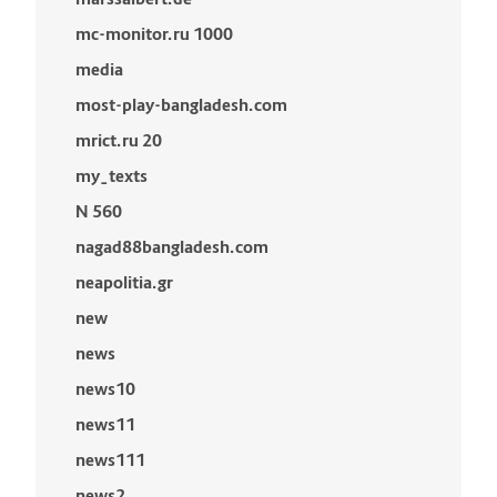
mc-monitor.ru 1000
media
most-play-bangladesh.com
mrict.ru 20
my_texts
N 560
nagad88bangladesh.com
neapolitia.gr
new
news
news10
news11
news111
news2