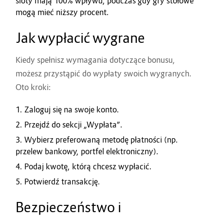
sloty mają 100% wpływu, podczas gdy gry stołowe
mogą mieć niższy procent.
Jak wypłacić wygrane
Kiedy spełnisz wymagania dotyczące bonusu,
możesz przystąpić do wypłaty swoich wygranych.
Oto kroki:
Zaloguj się na swoje konto.
Przejdź do sekcji „Wypłata”.
Wybierz preferowaną metodę płatności (np.
przelew bankowy, portfel elektroniczny).
Podaj kwotę, którą chcesz wypłacić.
Potwierdź transakcję.
Bezpieczeństwo i