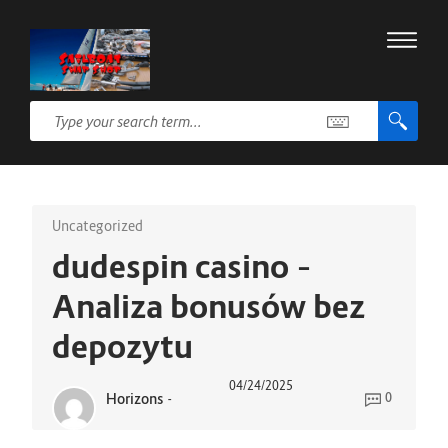
Uncategorized
dudespin casino –
Analiza bonusów bez
depozytu
04/24/2025
Horizons
-
0