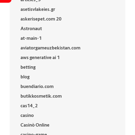
asetisvlakeies.gr
askerisepet.com 20
Astronaut
at-main-1
aviatorgameuzbekistan.com
aws generative ai 1
betting
blog
buendiario.com
butikkosmetik.com
cas14_2
casino
Casinò Online
casino-game