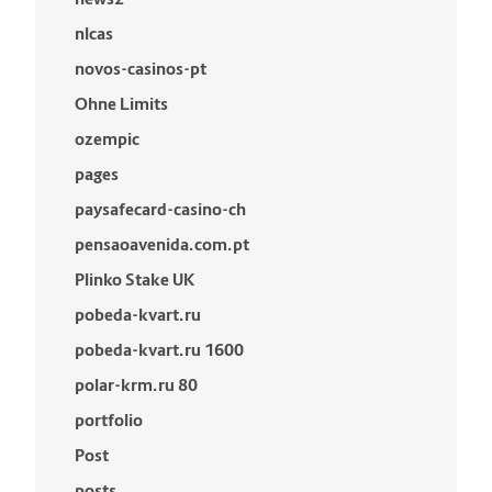
nlcas
novos-casinos-pt
Ohne Limits
ozempic
pages
paysafecard-casino-ch
pensaoavenida.com.pt
Plinko Stake UK
pobeda-kvart.ru
pobeda-kvart.ru 1600
polar-krm.ru 80
portfolio
Post
posts