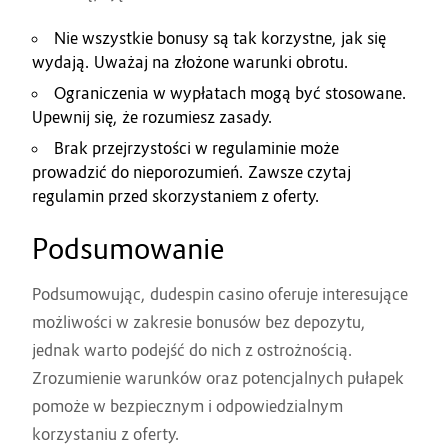
Nie wszystkie bonusy są tak korzystne, jak się
wydają. Uważaj na złożone warunki obrotu.
Ograniczenia w wypłatach mogą być stosowane.
Upewnij się, że rozumiesz zasady.
Brak przejrzystości w regulaminie może
prowadzić do nieporozumień. Zawsze czytaj
regulamin przed skorzystaniem z oferty.
Podsumowanie
Podsumowując, dudespin casino oferuje interesujące
możliwości w zakresie bonusów bez depozytu,
jednak warto podejść do nich z ostrożnością.
Zrozumienie warunków oraz potencjalnych pułapek
pomoże w bezpiecznym i odpowiedzialnym
korzystaniu z oferty.