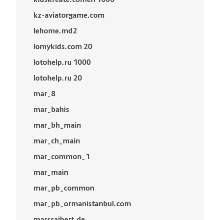
kz-aviatorgame.com
lehome.md2
lomykids.com 20
lotohelp.ru 1000
lotohelp.ru 20
mar_8
mar_bahis
mar_bh_main
mar_ch_main
mar_common_1
mar_main
mar_pb_common
mar_pb_ormanistanbul.com
marssaibert.de