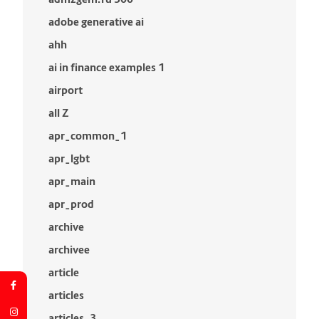
adobe generative ai
ahh
ai in finance examples 1
airport
all Z
apr_common_1
apr_lgbt
apr_main
apr_prod
archive
archivee
article
articles
articles_3