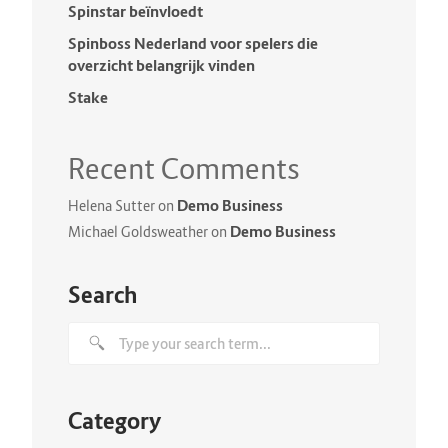
Spinstar beïnvloedt
Spinboss Nederland voor spelers die
overzicht belangrijk vinden
Stake
Recent Comments
Demo Business
Helena Sutter
on
Demo Business
Michael Goldsweather
on
Search
Category