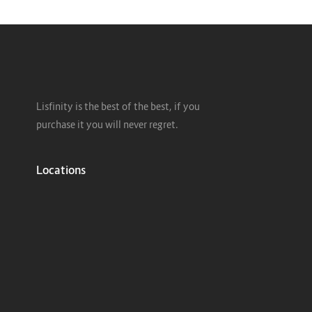
Lisfinity is the best of the best, if you
purchase it you will never regret.
Locations