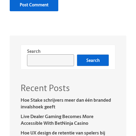
Search
Search
Recent Posts
Hoe Stake schrijvers meer dan één branded
invalshoek geeft
Live Dealer Gaming Becomes More
Accessible With BetNinja Casino
Hoe UX design de retentie van spelers bij