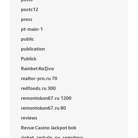
posts12
press
pt-main-1
public
publication
Publick
Rainbet Καζίνο
realtor-pro.ru 70
redfoods.ru 300
remontokon67.ru 1200
remontokon67.ru 80
reviews
Revue Casino Jackpot bob
riobet_zerkalo_na_segodnya