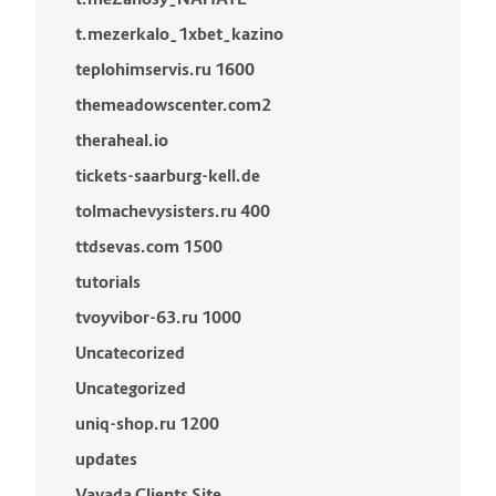
t.mezerkalo_1xbet_kazino
teplohimservis.ru 1600
themeadowscenter.com2
theraheal.io
tickets-saarburg-kell.de
tolmachevysisters.ru 400
ttdsevas.com 1500
tutorials
tvoyvibor-63.ru 1000
Uncatecorized
Uncategorized
uniq-shop.ru 1200
updates
Vavada Clients Site