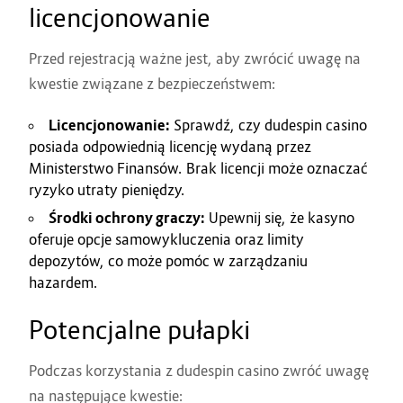
licencjonowanie
Przed rejestracją ważne jest, aby zwrócić uwagę na
kwestie związane z bezpieczeństwem:
Licencjonowanie:
Sprawdź, czy dudespin casino
posiada odpowiednią licencję wydaną przez
Ministerstwo Finansów. Brak licencji może oznaczać
ryzyko utraty pieniędzy.
Środki ochrony graczy:
Upewnij się, że kasyno
oferuje opcje samowykluczenia oraz limity
depozytów, co może pomóc w zarządzaniu
hazardem.
Potencjalne pułapki
Podczas korzystania z dudespin casino zwróć uwagę
na następujące kwestie: