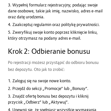
Wypełnij formularz rejestracyjny, podając swoje
dane osobowe, takie jak imię, nazwisko, adres e-mail
oraz datę urodzenia.
Zaakceptuj regulamin oraz politykę prywatności.
Zweryfikuj swoje konto poprzez kliknięcie linku,
który otrzymasz na podany adres e-mail.
Krok 2: Odbieranie bonusu
Po rejestracji możesz przystąpić do odbioru bonusu
bez depozytu. Oto jak to zrobić:
Zaloguj się na swoje nowe konto.
Przejdź do sekcji „Promocje” lub „Bonusy”.
Znajdź ofertę bonusu bez depozytu i kliknij
przycisk „Odbierz” lub „Aktywuj”.
Upewnij się, że spełniasz wszystkie wymagania