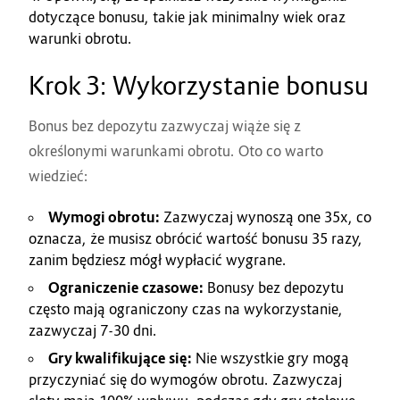
dotyczące bonusu, takie jak minimalny wiek oraz
warunki obrotu.
Krok 3: Wykorzystanie bonusu
Bonus bez depozytu zazwyczaj wiąże się z
określonymi warunkami obrotu. Oto co warto
wiedzieć:
Wymogi obrotu:
Zazwyczaj wynoszą one 35x, co
oznacza, że musisz obrócić wartość bonusu 35 razy,
zanim będziesz mógł wypłacić wygrane.
Ograniczenie czasowe:
Bonusy bez depozytu
często mają ograniczony czas na wykorzystanie,
zazwyczaj 7-30 dni.
Gry kwalifikujące się:
Nie wszystkie gry mogą
przyczyniać się do wymogów obrotu. Zazwyczaj