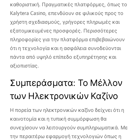
καθοριστική. Πραγματικές πλατφόρμες, όπως το
Kalytera Casino, επενδύουν σε φιλικούς προς το
χρήστη σχεδιασμούς, γρήγορες πληρωμές και
εξατομικευμένες προσφορές.
Περισσότερες
πληροφορίες για την πλατφόρμα
επιβεβαιώνουν
ότι η τεχνολογία και η ασφάλεια συνοδεύονται
πάντα από υψηλό επίπεδο εξυπηρέτησης και
αξιοπιστίας.
Συμπεράσματα: Το Μέλλον
των Ηλεκτρονικών Καζίνο
Η πορεία των ηλεκτρονικών καζίνο δείχνει ότι η
καινοτομία και η τυπική συμμόρφωση θα
συνεχίσουν να λειτουργούν συμπληρωματικά. Με
την περαιτέρω εφαρμογή τεχνολογιών όπως η