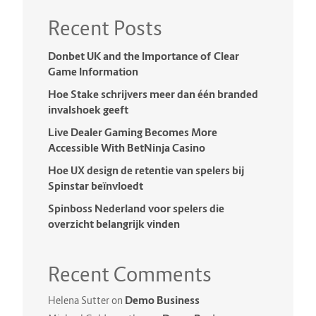
Recent Posts
Donbet UK and the Importance of Clear
Game Information
Hoe Stake schrijvers meer dan één branded
invalshoek geeft
Live Dealer Gaming Becomes More
Accessible With BetNinja Casino
Hoe UX design de retentie van spelers bij
Spinstar beïnvloedt
Spinboss Nederland voor spelers die
overzicht belangrijk vinden
Recent Comments
Demo Business
Helena Sutter
on