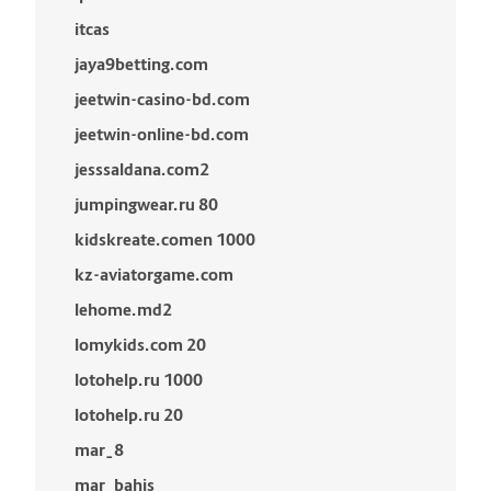
itcas
jaya9betting.com
jeetwin-casino-bd.com
jeetwin-online-bd.com
jesssaldana.com2
jumpingwear.ru 80
kidskreate.comen 1000
kz-aviatorgame.com
lehome.md2
lomykids.com 20
lotohelp.ru 1000
lotohelp.ru 20
mar_8
mar_bahis