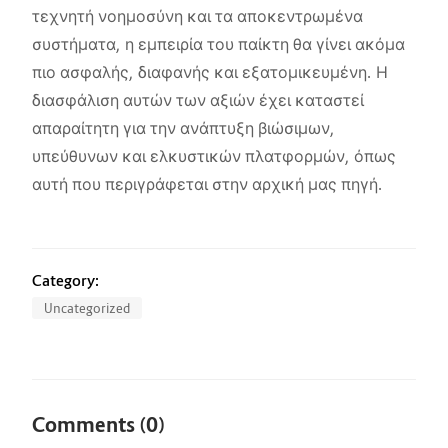
τεχνητή νοημοσύνη και τα αποκεντρωμένα
συστήματα, η εμπειρία του παίκτη θα γίνει ακόμα
πιο ασφαλής, διαφανής και εξατομικευμένη. Η
διασφάλιση αυτών των αξιών έχει καταστεί
απαραίτητη για την ανάπτυξη βιώσιμων,
υπεύθυνων και ελκυστικών πλατφορμών, όπως
αυτή που περιγράφεται στην αρχική μας πηγή.
Category:
Uncategorized
Comments (0)