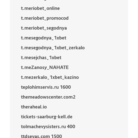
t.meriobet_online
t.meriobet_promocod
t.meriobet_segodnya
t.mesegodnya_1xbet
t.mesegodnya_1xbet_zerkalo
t.mesejchas_1xbet
t.meZanosy_NAHATE
t.mezerkalo_1xbet_kazino
teplohimservis.ru 1600
themeadowscenter.com2
theraheal.io
tickets-saarburg-kell.de
tolmachevysisters.ru 400
ttdsevas.com 1500