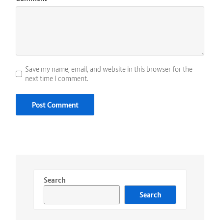
Save my name, email, and website in this browser for the
next time I comment.
Search
Search