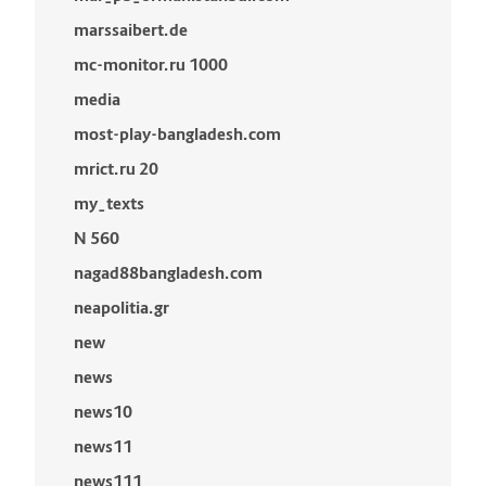
marssaibert.de
mc-monitor.ru 1000
media
most-play-bangladesh.com
mrict.ru 20
my_texts
N 560
nagad88bangladesh.com
neapolitia.gr
new
news
news10
news11
news111