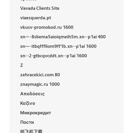
Vavada Clients Site
viaesquerda.pt
vkusv-promokod.ru 1600
xn—-8sbema5aioiqmeih5m.xn--p1ai 400
xn—-itbqfffliom9ff1b.xn--p1ai 1600
xn--2-gtbcqvcddt.xn--p1ai 1600
Z
zehracekici.com 80
znaymagic.ru 1000
Αποδόσεις
Καζίνο
Микрокредит
Пости
纸飞机下载