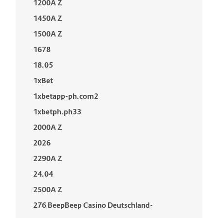
1200A Z
1450A Z
1500A Z
1678
18.05
1xBet
1xbetapp-ph.com2
1xbetph.ph33
2000A Z
2026
2290A Z
24.04
2500A Z
276 BeepBeep Casino Deutschland-