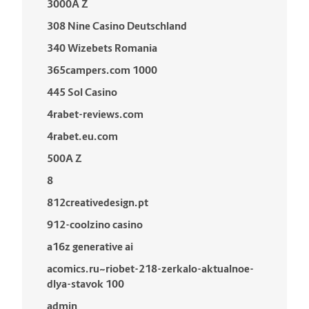
3000A Z
308 Nine Casino Deutschland
340 Wizebets Romania
365campers.com 1000
445 Sol Casino
4rabet-reviews.com
4rabet.eu.com
500A Z
8
812creativedesign.pt
912-coolzino casino
a16z generative ai
acomics.ru~riobet-218-zerkalo-aktualnoe-
dlya-stavok 100
admin