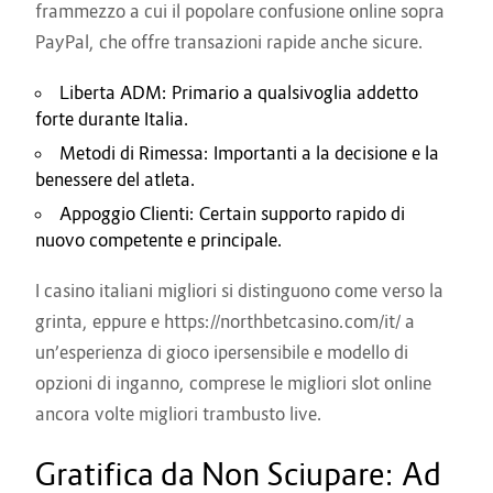
frammezzo a cui il popolare confusione online sopra
PayPal, che offre transazioni rapide anche sicure.
Liberta ADM: Primario a qualsivoglia addetto
forte durante Italia.
Metodi di Rimessa: Importanti a la decisione e la
benessere del atleta.
Appoggio Clienti: Certain supporto rapido di
nuovo competente e principale.
I casino italiani migliori si distinguono come verso la
grinta, eppure e
https://northbetcasino.com/it/
a
un’esperienza di gioco ipersensibile e modello di
opzioni di inganno, comprese le migliori slot online
ancora volte migliori trambusto live.
Gratifica da Non Sciupare: Ad