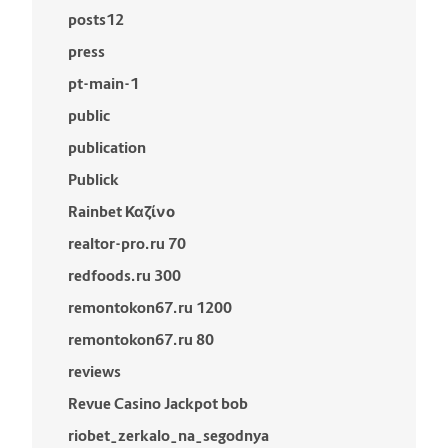
posts12
press
pt-main-1
public
publication
Publick
Rainbet Καζίνο
realtor-pro.ru 70
redfoods.ru 300
remontokon67.ru 1200
remontokon67.ru 80
reviews
Revue Casino Jackpot bob
riobet_zerkalo_na_segodnya