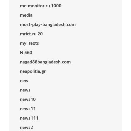
mc-monitor.ru 1000
media
most-play-bangladesh.com
mrict.ru 20
my_texts
N 560
nagad88bangladesh.com
neapolitia.gr
new
news
news10
news11
news111
news2