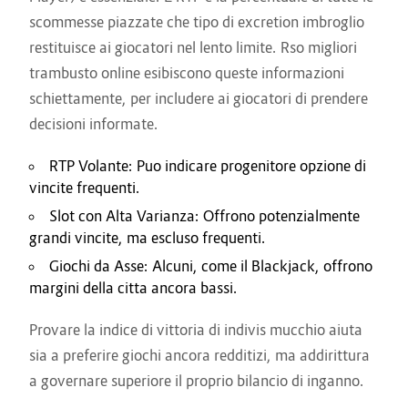
scommesse piazzate che tipo di excretion imbroglio
restituisce ai giocatori nel lento limite. Rso migliori
trambusto online esibiscono queste informazioni
schiettamente, per includere ai giocatori di prendere
decisioni informate.
RTP Volante: Puo indicare progenitore opzione di
vincite frequenti.
Slot con Alta Varianza: Offrono potenzialmente
grandi vincite, ma escluso frequenti.
Giochi da Asse: Alcuni, come il Blackjack, offrono
margini della citta ancora bassi.
Provare la indice di vittoria di indivis mucchio aiuta
sia a preferire giochi ancora redditizi, ma addirittura
a governare superiore il proprio bilancio di inganno.