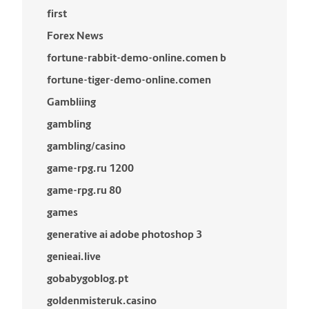
first
Forex News
fortune-rabbit-demo-online.comen b
fortune-tiger-demo-online.comen
Gambliing
gambling
gambling/casino
game-rpg.ru 1200
game-rpg.ru 80
games
generative ai adobe photoshop 3
genieai.live
gobabygoblog.pt
goldenmisteruk.casino