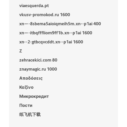
viaesquerda.pt
vkusv-promokod.ru 1600
xn—-8sbema5aioiqmeih5m.xn--p1ai 400
xn—-itbqfffliom9ff1b.xn--p1ai 1600
xn--2-gtbcqvcddt.xn--p1ai 1600
Z
zehracekici.com 80
znaymagic.ru 1000
Αποδόσεις
Καζίνο
Микрокредит
Пости
纸飞机下载