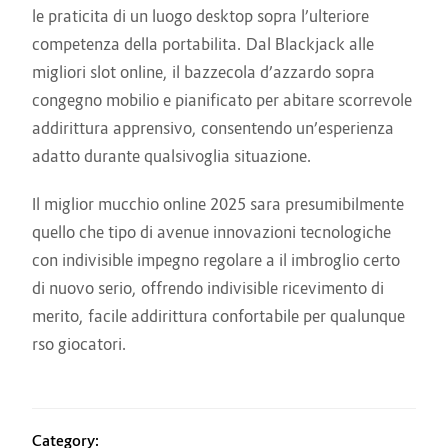
le praticita di un luogo desktop sopra l’ulteriore
competenza della portabilita. Dal Blackjack alle
migliori slot online, il bazzecola d’azzardo sopra
congegno mobilio e pianificato per abitare scorrevole
addirittura apprensivo, consentendo un’esperienza
adatto durante qualsivoglia situazione.
Il miglior mucchio online 2025 sara presumibilmente
quello che tipo di avenue innovazioni tecnologiche
con indivisible impegno regolare a il imbroglio certo
di nuovo serio, offrendo indivisible ricevimento di
merito, facile addirittura confortabile per qualunque
rso giocatori.
Category: