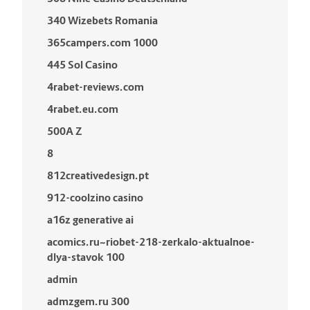
340 Wizebets Romania
365campers.com 1000
445 Sol Casino
4rabet-reviews.com
4rabet.eu.com
500A Z
8
812creativedesign.pt
912-coolzino casino
a16z generative ai
acomics.ru~riobet-218-zerkalo-aktualnoe-
dlya-stavok 100
admin
admzgem.ru 300