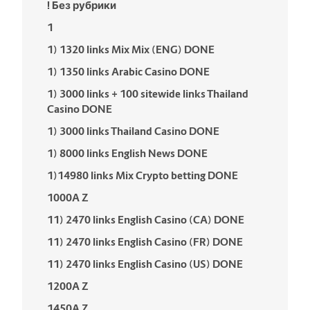
! Без рубрики
1
1) 1320 links Mix Mix (ENG) DONE
1) 1350 links Arabic Casino DONE
1) 3000 links + 100 sitewide links Thailand
Casino DONE
1) 3000 links Thailand Casino DONE
1) 8000 links English News DONE
1)14980 links Mix Crypto betting DONE
1000A Z
11) 2470 links English Casino (CA) DONE
11) 2470 links English Casino (FR) DONE
11) 2470 links English Casino (US) DONE
1200A Z
1450A Z