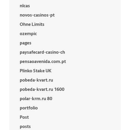
nlcas
novos-casinos-pt
Ohne Limits
ozempic
pages
paysafecard-casino-ch
pensaoavenida.com.pt
Plinko Stake UK
pobeda-kvart.ru
pobeda-kvart.ru 1600
polar-krm.ru 80
portfolio
Post
posts