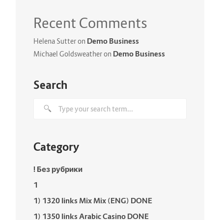
Recent Comments
Demo Business
Helena Sutter
on
Demo Business
Michael Goldsweather
on
Search
Category
! Без рубрики
1
1) 1320 links Mix Mix (ENG) DONE
1) 1350 links Arabic Casino DONE