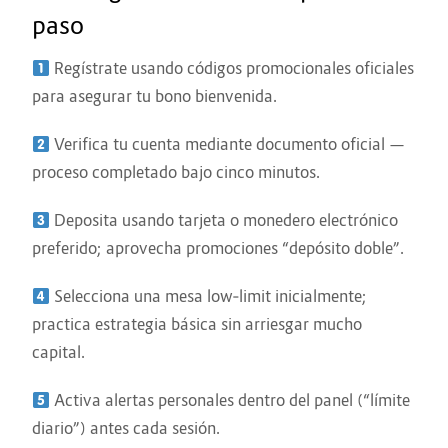
paso
Regístrate usando códigos promocionales oficiales
para asegurar tu bono bienvenida.
Verifica tu cuenta mediante documento oficial —
proceso completado bajo cinco minutos.
Deposita usando tarjeta o monedero electrónico
preferido; aprovecha promociones “depósito doble”.
Selecciona una mesa low‑limit inicialmente;
practica estrategia básica sin arriesgar mucho
capital.
Activa alertas personales dentro del panel (“límite
diario”) antes cada sesión.