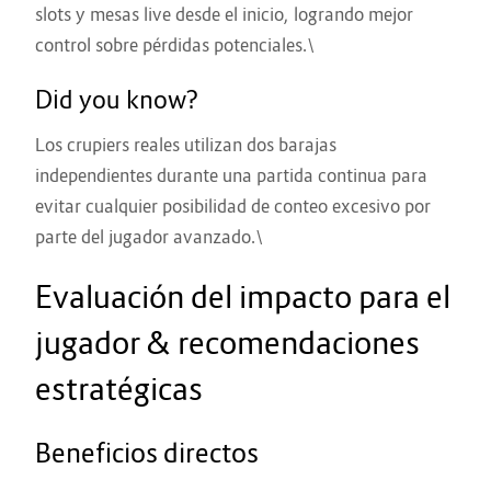
slots y mesas live desde el inicio, logrando mejor
control sobre pérdidas potenciales.\
Did you know?
Los crupiers reales utilizan dos barajas
independientes durante una partida continua para
evitar cualquier posibilidad de conteo excesivo por
parte del jugador avanzado.\
Evaluación del impacto para el
jugador & recomendaciones
estratégicas
Beneficios directos