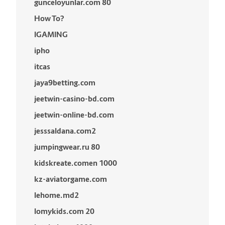
gunceloyunlar.com 80
How To?
IGAMING
ipho
itcas
jaya9betting.com
jeetwin-casino-bd.com
jeetwin-online-bd.com
jesssaldana.com2
jumpingwear.ru 80
kidskreate.comen 1000
kz-aviatorgame.com
lehome.md2
lomykids.com 20