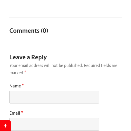
Comments (0)
Leave a Reply
Your email address will not be published.
Required fields are
*
marked
*
Name
*
Email