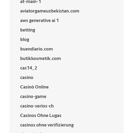
at-main-1
aviatorgameuzbekistan.com
aws generative ai 1
betting
blog
buendiario.com
butikkosmetik.com
cas14_2
casino
Casinò Online
casino-game
casino-serios-ch
Casinos Ohne Lugas
casinos ohne verifizierung