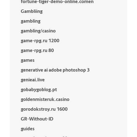
fortune-tiger-demo-online.comen
Gambliing
gambling
gambling/casino
game-rpg.ru 1200
game-rpg.ru 80
games
generative ai adobe photoshop 3
genieai.live
gobabygoblog.pt
goldenmisteruk.casino
gorodokstroy.ru 1600
GR-Without-ID
guides