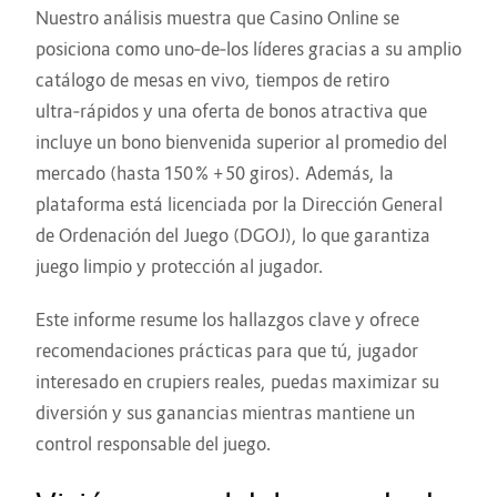
Nuestro análisis muestra que Casino Online se
posiciona como uno‑de‑los líderes gracias a su amplio
catálogo de mesas en vivo, tiempos de retiro
ultra‑rápidos y una oferta de bonos atractiva que
incluye un bono bienvenida superior al promedio del
mercado (hasta 150 % + 50 giros). Además, la
plataforma está licenciada por la Dirección General
de Ordenación del Juego (DGOJ), lo que garantiza
juego limpio y protección al jugador.
Este informe resume los hallazgos clave y ofrece
recomendaciones prácticas para que tú, jugador
interesado en crupiers reales, puedas maximizar su
diversión y sus ganancias mientras mantiene un
control responsable del juego.