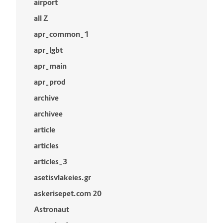
airport
all Z
apr_common_1
apr_lgbt
apr_main
apr_prod
archive
archivee
article
articles
articles_3
asetisvlakeies.gr
askerisepet.com 20
Astronaut