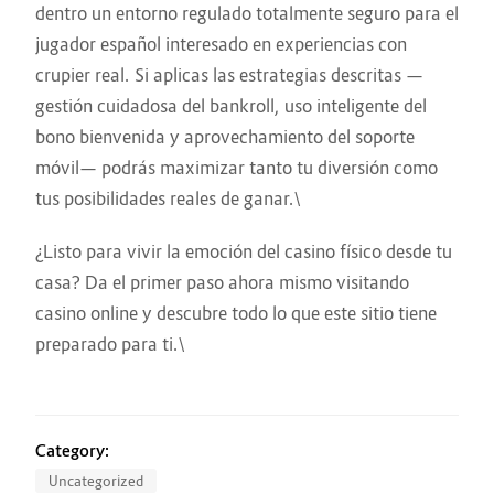
dentro un entorno regulado totalmente seguro para el
jugador español interesado en experiencias con
crupier real. Si aplicas las estrategias descritas —
gestión cuidadosa del bankroll, uso inteligente del
bono bienvenida y aprovechamiento del soporte
móvil— podrás maximizar tanto tu diversión como
tus posibilidades reales de ganar.\
¿Listo para vivir la emoción del casino físico desde tu
casa? Da el primer paso ahora mismo visitando
casino online
y descubre todo lo que este sitio tiene
preparado para ti.\
Category:
Uncategorized