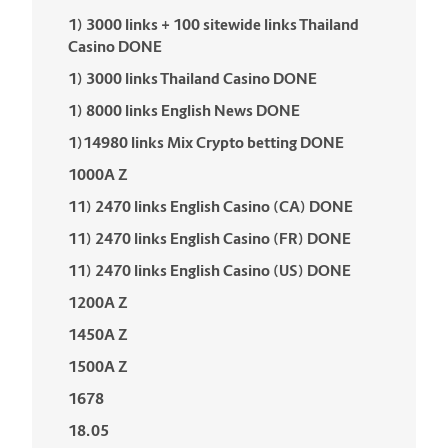
1) 3000 links + 100 sitewide links Thailand
Casino DONE
1) 3000 links Thailand Casino DONE
1) 8000 links English News DONE
1)14980 links Mix Crypto betting DONE
1000A Z
11) 2470 links English Casino (CA) DONE
11) 2470 links English Casino (FR) DONE
11) 2470 links English Casino (US) DONE
1200A Z
1450A Z
1500A Z
1678
18.05