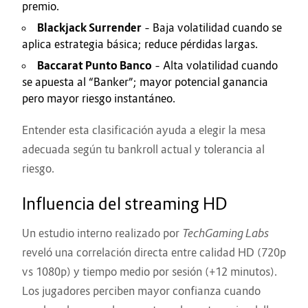
premio.
Blackjack Surrender
– Baja volatilidad cuando se
aplica estrategia básica; reduce pérdidas largas.
Baccarat Punto Banco
– Alta volatilidad cuando
se apuesta al “Banker”; mayor potencial ganancia
pero mayor riesgo instantáneo.
Entender esta clasificación ayuda a elegir la mesa
adecuada según tu bankroll actual y tolerancia al
riesgo.
Influencia del streaming HD
Un estudio interno realizado por
TechGaming Labs
reveló una correlación directa entre calidad HD (720p
vs 1080p) y tiempo medio por sesión (+​12 minutos).
Los jugadores perciben mayor confianza cuando