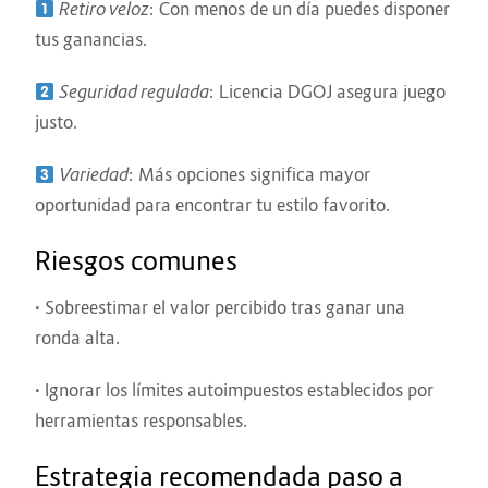
Retiro veloz
: Con menos de un día puedes disponer
tus ganancias.
Seguridad regulada
: Licencia DGOJ asegura juego
justo.
Variedad
: Más opciones significa mayor
oportunidad para encontrar tu estilo favorito.
Riesgos comunes
• Sobreestimar el valor percibido tras ganar una
ronda alta.
• Ignorar los límites autoimpuestos establecidos por
herramientas responsables.
Estrategia recomendada paso a