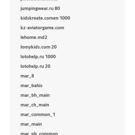
jumpingwear.ru 80
kidskreate.comen 1000
kz-aviatorgame.com
lehome.md2
lomykids.com 20
lotohelp.ru 1000
lotohelp.ru 20
mar_8
mar_bahis
mar_bh_main
mar_ch_main
mar_common_1
mar_main
mar_pb_common