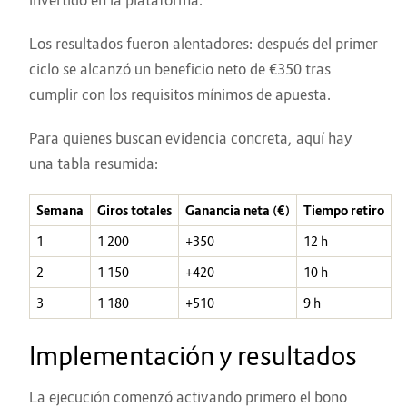
invertido en la plataforma.
Los resultados fueron alentadores: después del primer
ciclo se alcanzó un beneficio neto de €350 tras
cumplir con los requisitos mínimos de apuesta.
Para quienes buscan evidencia concreta, aquí hay
una tabla resumida:
Semana
Giros totales
Ganancia neta (€)
Tiempo retiro
1
1 200
+350
12 h
2
1 150
+420
10 h
3
1 180
+510
9 h
Implementación y resultados
La ejecución comenzó activando primero el bono