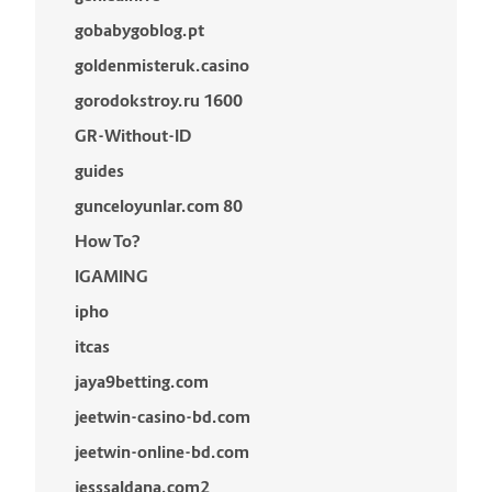
gobabygoblog.pt
goldenmisteruk.casino
gorodokstroy.ru 1600
GR-Without-ID
guides
gunceloyunlar.com 80
How To?
IGAMING
ipho
itcas
jaya9betting.com
jeetwin-casino-bd.com
jeetwin-online-bd.com
jesssaldana.com2