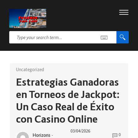
Uncategorized
Estrategias Ganadoras
en Torneos de Jackpot:
Un Caso Real de Éxito
con Casino Online
03/04/2026
Horizons
-
0