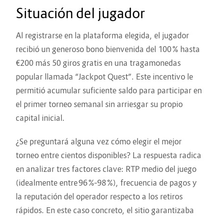
Situación del jugador
Al registrarse en la plataforma elegida, el jugador
recibió un generoso bono bienvenida del 100 % hasta
€200 más 50 giros gratis en una tragamonedas
popular llamada “Jackpot Quest”. Este incentivo le
permitió acumular suficiente saldo para participar en
el primer torneo semanal sin arriesgar su propio
capital inicial.
¿Se preguntará alguna vez cómo elegir el mejor
torneo entre cientos disponibles? La respuesta radica
en analizar tres factores clave: RTP medio del juego
(idealmente entre 96 %‑98 %), frecuencia de pagos y
la reputación del operador respecto a los retiros
rápidos. En este caso concreto, el sitio garantizaba