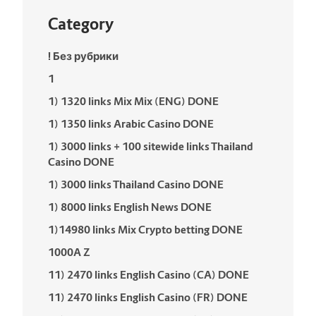
Category
! Без рубрики
1
1) 1320 links Mix Mix (ENG) DONE
1) 1350 links Arabic Casino DONE
1) 3000 links + 100 sitewide links Thailand
Casino DONE
1) 3000 links Thailand Casino DONE
1) 8000 links English News DONE
1)14980 links Mix Crypto betting DONE
1000A Z
11) 2470 links English Casino (CA) DONE
11) 2470 links English Casino (FR) DONE