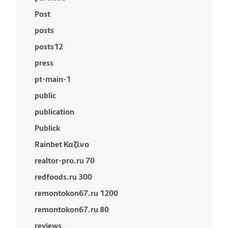
Post
posts
posts12
press
pt-main-1
public
publication
Publick
Rainbet Καζίνο
realtor-pro.ru 70
redfoods.ru 300
remontokon67.ru 1200
remontokon67.ru 80
reviews