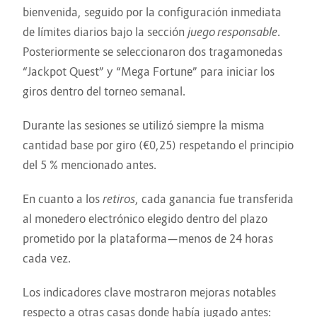
bienvenida, seguido por la configuración inmediata
de límites diarios bajo la sección
juego responsable
.
Posteriormente se seleccionaron dos tragamonedas
“Jackpot Quest” y “Mega Fortune” para iniciar los
giros dentro del torneo semanal.​
Durante las sesiones se utilizó siempre la misma
cantidad base por giro (€0,25) respetando el principio
del 5 % mencionado antes.
En cuanto a los
retiros
, cada ganancia fue transferida
al monedero electrónico elegido dentro del plazo
prometido por la plataforma—menos de 24 horas
cada vez.
Los indicadores clave mostraron mejoras notables
respecto a otras casas donde había jugado antes: