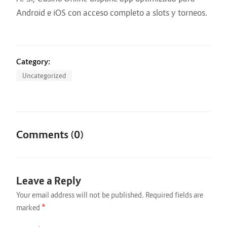
Android e iOS con acceso completo a slots y torneos.
Category:
Uncategorized
Comments (0)
Leave a Reply
Your email address will not be published.
Required fields are
*
marked