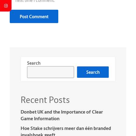
next time I comment.
Search
Search
Recent Posts
Donbet UK and the Importance of Clear
Game Information
Hoe Stake schrijvers meer dan één branded
invalshoek geeft