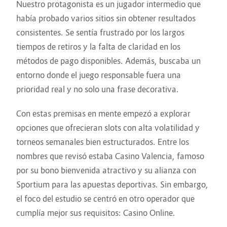
Nuestro protagonista es un jugador intermedio que
había probado varios sitios sin obtener resultados
consistentes. Se sentía frustrado por los largos
tiempos de retiros y la falta de claridad en los
métodos de pago disponibles. Además, buscaba un
entorno donde el juego responsable fuera una
prioridad real y no solo una frase decorativa.
Con estas premisas en mente empezó a explorar
opciones que ofrecieran slots con alta volatilidad y
torneos semanales bien estructurados. Entre los
nombres que revisó estaba Casino Valencia, famoso
por su bono bienvenida atractivo y su alianza con
Sportium para las apuestas deportivas. Sin embargo,
el foco del estudio se centró en otro operador que
cumplía mejor sus requisitos: Casino Online.