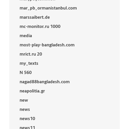
mar_pb_ormanistanbul.com
marssaibert.de
mc-monitor.ru 1000
media
most-play-bangladesh.com
mrict.ru 20
my_texts
N 560
nagad88bangladesh.com
neapolitia.gr
new
news
news10
news11