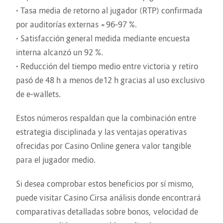
• Tasa media de retorno al jugador (RTP) confirmada
por auditorías externas = 96‑97 %.
• Satisfacción general medida mediante encuesta
interna alcanzó un 92 %.
• Reducción del tiempo medio entre victoria y retiro
pasó de 48 h a menos ​de​12 h gracias al uso exclusivo
de e‑wallets.
Estos números respaldan que la combinación entre
estrategia disciplinada y las ventajas operativas
ofrecidas por Casino Online genera valor tangible
para el jugador medio.
Si desea comprobar estos beneficios por sí mismo,
puede visitar
Casino Cirsa análisis
donde encontrará
comparativas detalladas sobre bonos, velocidad de