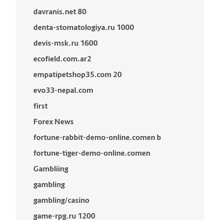
davranis.net 80
denta-stomatologiya.ru 1000
devis-msk.ru 1600
ecofield.com.ar2
empatipetshop35.com 20
evo33-nepal.com
first
Forex News
fortune-rabbit-demo-online.comen b
fortune-tiger-demo-online.comen
Gambliing
gambling
gambling/casino
game-rpg.ru 1200