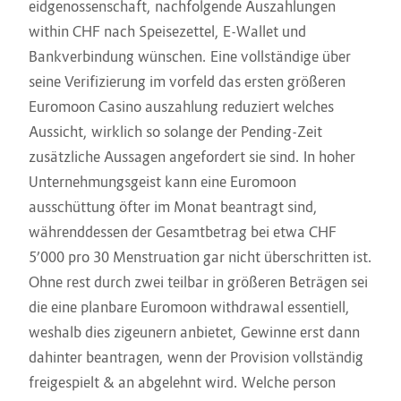
eidgenossenschaft, nachfolgende Auszahlungen
within CHF nach Speisezettel, E-Wallet und
Bankverbindung wünschen. Eine vollständige
über
seine
Verifizierung im vorfeld das ersten größeren
Euromoon Casino auszahlung reduziert welches
Aussicht, wirklich so solange der Pending-Zeit
zusätzliche Aussagen angefordert sie sind. In hoher
Unternehmungsgeist kann eine Euromoon
ausschüttung öfter im Monat beantragt sind,
währenddessen der Gesamtbetrag bei etwa CHF
5’000 pro 30 Menstruation gar nicht überschritten ist.
Ohne rest durch zwei teilbar in größeren Beträgen sei
die eine planbare Euromoon withdrawal essentiell,
weshalb dies zigeunern anbietet, Gewinne erst dann
dahinter beantragen, wenn der Provision vollständig
freigespielt & an abgelehnt wird. Welche person