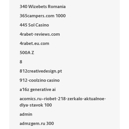
340 Wizebets Romania
365campers.com 1000
445 Sol Casino
4rabet-reviews.com
4rabet.eu.com
500A Z
8
812creativedesign.pt
912-coolzino casino
a16z generative ai
acomics.ru~riobet-218-zerkalo-aktualnoe-
dlya-stavok 100
admin
admzgem.ru 300