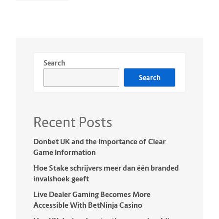
Search
Search
Recent Posts
Donbet UK and the Importance of Clear
Game Information
Hoe Stake schrijvers meer dan één branded
invalshoek geeft
Live Dealer Gaming Becomes More
Accessible With BetNinja Casino