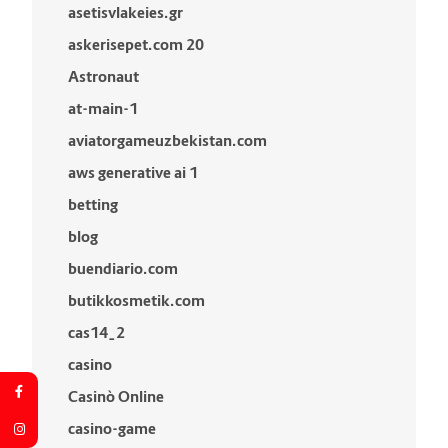
asetisvlakeies.gr
askerisepet.com 20
Astronaut
at-main-1
aviatorgameuzbekistan.com
aws generative ai 1
betting
blog
buendiario.com
butikkosmetik.com
cas14_2
casino
Casinò Online
casino-game