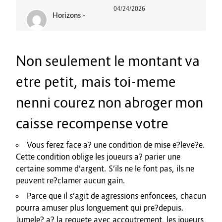
04/24/2026
Horizons
-
Non seulement le montant va
etre petit, mais toi-meme
nenni courez non abroger mon
caisse recompense votre
Vous ferez face a? une condition de mise e?leve?e.
Cette condition oblige les joueurs a? parier une
certaine somme d’argent. S’ils ne le font pas, ils ne
peuvent re?clamer aucun gain.
Parce que il s’agit de agressions enfoncees, chacun
pourra amuser plus longuement qui pre?depuis.
Jumele? a? la requete avec accoutrement, les joueurs