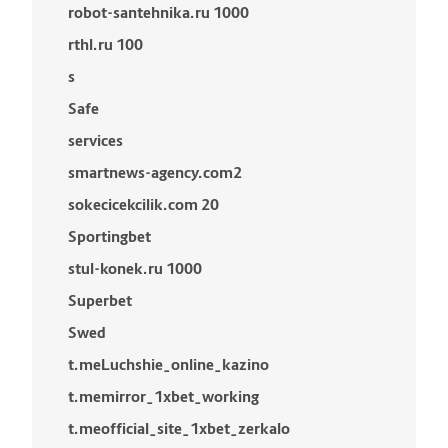
robot-santehnika.ru 1000
rthl.ru 100
s
Safe
services
smartnews-agency.com2
sokecicekcilik.com 20
Sportingbet
stul-konek.ru 1000
Superbet
Swed
t.meLuchshie_online_kazino
t.memirror_1xbet_working
t.meofficial_site_1xbet_zerkalo