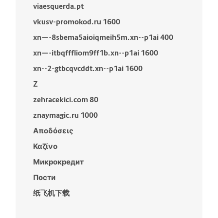
viaesquerda.pt
vkusv-promokod.ru 1600
xn—-8sbema5aioiqmeih5m.xn--p1ai 400
xn—-itbqfffliom9ff1b.xn--p1ai 1600
xn--2-gtbcqvcddt.xn--p1ai 1600
Z
zehracekici.com 80
znaymagic.ru 1000
Αποδόσεις
Καζίνο
Микрокредит
Пости
纸飞机下载