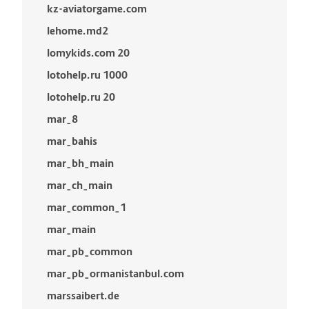
kz-aviatorgame.com
lehome.md2
lomykids.com 20
lotohelp.ru 1000
lotohelp.ru 20
mar_8
mar_bahis
mar_bh_main
mar_ch_main
mar_common_1
mar_main
mar_pb_common
mar_pb_ormanistanbul.com
marssaibert.de