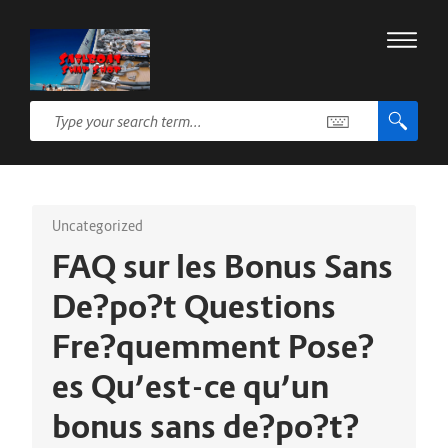
Uncategorized
FAQ sur les Bonus Sans
De?po?t Questions
Fre?quemment Pose?
es Qu’est-ce qu’un
bonus sans de?po?t?