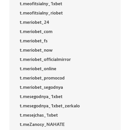
t.meofitsialny_1xbet
t.meofitsialny_riobet
t.meriobet_24
t.meriobet_com
t.meriobet_fs
t.meriobet_now
t.meriobet_officialmirror
t.meriobet_online
t.meriobet_promocod
t.meriobet_segodnya
t.mesegodnya_1xbet
t.mesegodnya_1xbet_zerkalo
t.mesejchas_1xbet
t.meZanosy_NAHATE