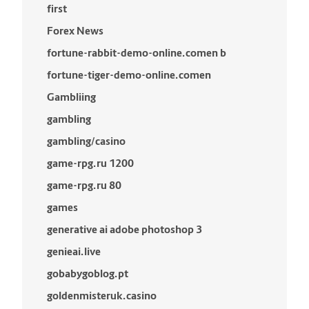
first
Forex News
fortune-rabbit-demo-online.comen b
fortune-tiger-demo-online.comen
Gambliing
gambling
gambling/casino
game-rpg.ru 1200
game-rpg.ru 80
games
generative ai adobe photoshop 3
genieai.live
gobabygoblog.pt
goldenmisteruk.casino