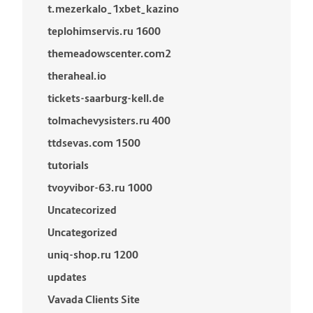
t.mezerkalo_1xbet_kazino
teplohimservis.ru 1600
themeadowscenter.com2
theraheal.io
tickets-saarburg-kell.de
tolmachevysisters.ru 400
ttdsevas.com 1500
tutorials
tvoyvibor-63.ru 1000
Uncatecorized
Uncategorized
uniq-shop.ru 1200
updates
Vavada Clients Site