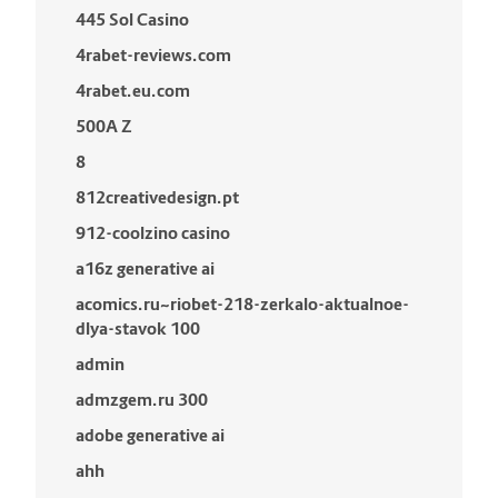
445 Sol Casino
4rabet-reviews.com
4rabet.eu.com
500A Z
8
812creativedesign.pt
912-coolzino casino
a16z generative ai
acomics.ru~riobet-218-zerkalo-aktualnoe-
dlya-stavok 100
admin
admzgem.ru 300
adobe generative ai
ahh