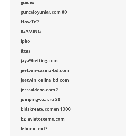
guides
gunceloyunlar.com 80
How To?
IGAMING
ipho
itcas
jaya9betting.com
jeetwin-casino-bd.com
jeetwin-online-bd.com
jesssaldana.com2
jumpingwear.ru 80
kidskreate.comen 1000
kz-aviatorgame.com
lehome.md2