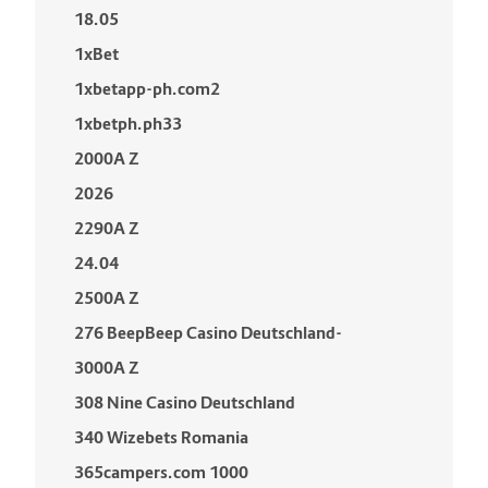
18.05
1xBet
1xbetapp-ph.com2
1xbetph.ph33
2000A Z
2026
2290A Z
24.04
2500A Z
276 BeepBeep Casino Deutschland-
3000A Z
308 Nine Casino Deutschland
340 Wizebets Romania
365campers.com 1000