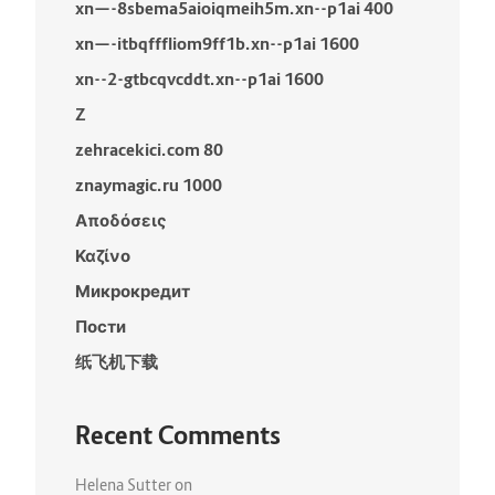
xn—-8sbema5aioiqmeih5m.xn--p1ai 400
xn—-itbqfffliom9ff1b.xn--p1ai 1600
xn--2-gtbcqvcddt.xn--p1ai 1600
Z
zehracekici.com 80
znaymagic.ru 1000
Αποδόσεις
Καζίνο
Микрокредит
Пости
纸飞机下载
Recent Comments
Helena Sutter
on