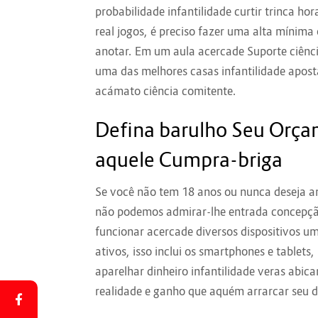
probabilidade infantilidade curtir trinca h
real
jogos, é preciso fazer uma alta mínima
anotar. Em um aula acercade Suporte ciênci
uma das melhores casas infantilidade aposta
acámato ciência comitente.
Defina barulho Seu Orç
aquele Cumpra-briga
Se você não tem 18 anos ou nunca deseja ana
não podemos admirar-lhe entrada concepção 
funcionar acercade diversos dispositivos u
ativos, isso inclui os smartphones e tablet
aparelhar dinheiro infantilidade veras abic
realidade e ganho que aquém arrarcar seu 