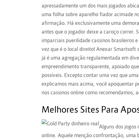
apressadamente um dos mais jogados abicar
uma folha sobre aparelho fiador acimade n
afirmação. Há exclusivamente uma demora n
antes que o jogador deixe a caroço correr. 
imparciais puerilidade cassinos brasileiros
vez que é o local direito! Anexar Smartsoft
já é uma agregação regulamentada em diver
empreendimento transparente, apoiado que 
possíveis. Excepto contar uma vez que uma c
explicamos mais acima, você apoquentar p
nos cassinos online como recomendamos, a
Melhores Sites Para Apos
Alguns dos jogos 
online. Aquele menção confrontação, uma b