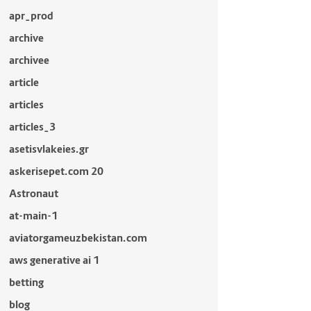
apr_prod
archive
archivee
article
articles
articles_3
asetisvlakeies.gr
askerisepet.com 20
Astronaut
at-main-1
aviatorgameuzbekistan.com
aws generative ai 1
betting
blog