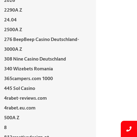
2026
2290A Z
24.04
2500A Z
276 BeepBeep Casino Deutschland-
3000A Z
308 Nine Casino Deutschland
340 Wizebets Romania
365campers.com 1000
445 Sol Casino
4rabet-reviews.com
4rabet.eu.com
500A Z
8