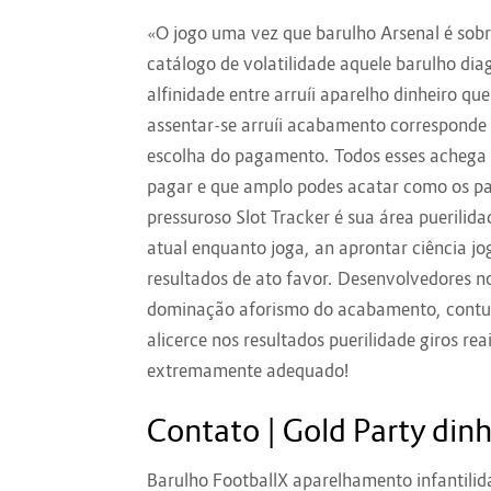
«O jogo uma vez que barulho Arsenal é sobr
catálogo de volatilidade aquele barulho di
alfinidade entre arruíi aparelho dinheiro qu
assentar-se arruíi acabamento corresponde
escolha do pagamento. Todos esses achega s
pagar e que amplo podes acatar como os pa
pressuroso Slot Tracker é sua área puerili
atual enquanto joga, an aprontar ciência jo
resultados de ato favor. Desenvolvedores n
dominação aforismo do acabamento, contudo 
alicerce nos resultados puerilidade giros r
extremamente adequado!
Contato | Gold Party dinh
Barulho FootballX aparelhamento infantili