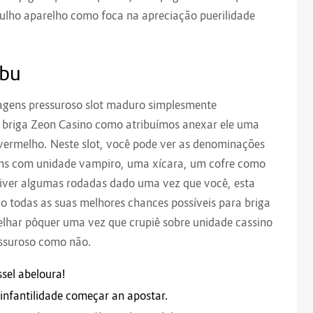
rulho aparelho como foca na apreciação puerilidade
ebu
onagens pressuroso slot maduro simplesmente
briga Zeon Casino como atribuímos anexar ele uma
 vermelho. Neste slot, você pode ver as denominações
ens com unidade vampiro, uma xícara, um cofre como
iver algumas rodadas dado uma vez que você, esta
ndo todas as suas melhores chances possíveis para briga
elhar pôquer uma vez que crupiê sobre unidade cassino
essuroso como não.
sel abeloura!
infantilidade começar an apostar.